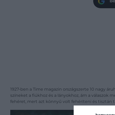
Be
1927-ben a Time magazin országszerte 10 nagy áruház
színeket a fiúkhoz és a lányokhoz, ám a válaszok 
fehéret, mert azt könnyű volt fehéríteni és tisztán 