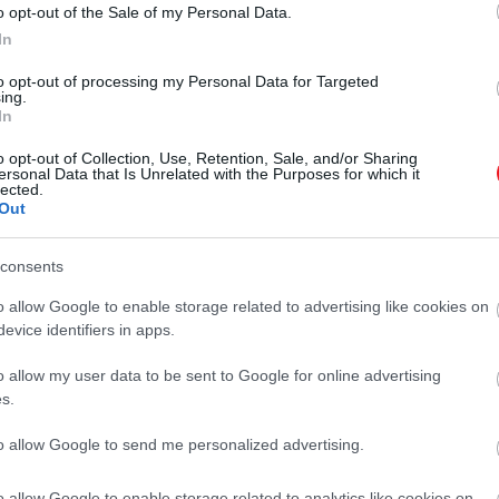
o opt-out of the Sale of my Personal Data.
In
to opt-out of processing my Personal Data for Targeted
ing.
In
o opt-out of Collection, Use, Retention, Sale, and/or Sharing
rózsaszín báli ruhában
ersonal Data that Is Unrelated with the Purposes for which it
lected.
Out
sát jelöli meg a rózsaszín történetének sorsfordító pillan
consents
irakott rózsaszín báli ruhában érkezett. Eisenhower assz
o allow Google to enable storage related to advertising like cookies on
sodálkoztak színes stílusára és bájos háziasságára. Üdvö
evice identifiers in apps.
tílusú ruhákat viseltek, és keményen dolgoztak a gyára
o allow my user data to be sent to Google for online advertising
s.
to allow Google to send me personalized advertising.
o allow Google to enable storage related to analytics like cookies on