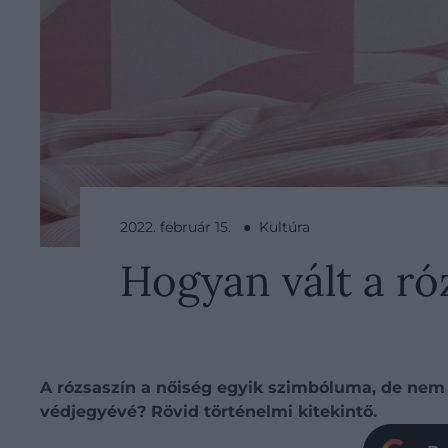
2022. február 15. ● Kultúra
Hogyan vált a ró
A rózsaszín a nőiség egyik szimbóluma, de nem v
védjegyévé? Rövid történelmi kitekintő.