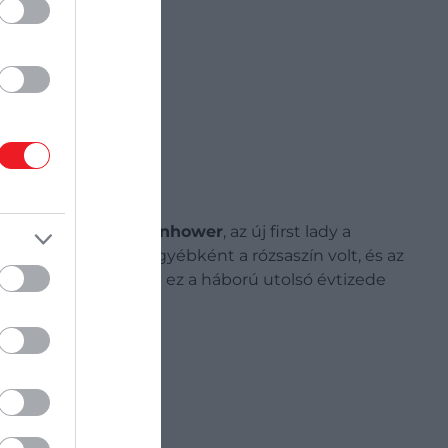
ataként.
Mamie Eisenhower
, az új first lady a
ony kedvenc színe egyébként a rózsaszín volt, és az
zlendő felüdülés volt ez a háború utolsó évtizede
kban.