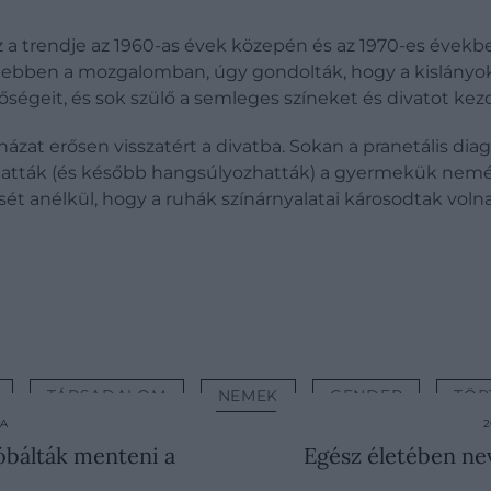
a trendje az 1960-as évek közepén és az 1970-es évekb
 ebben a mozgalomban, úgy gondolták, hogy a kislányok
őségeit, és sok szülő a semleges színeket és divatot kez
at erősen visszatért a divatba. Sokan a pranetális diagn
hatták (és később hangsúlyozhatták) a gyermekük nemé
ését anélkül, hogy a ruhák színárnyalatai károsodtak volna
TÁRSADALOM
NEMEK
GENDER
TÖR
RA
2
róbálták menteni a
Egész életében nev