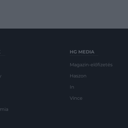
K
HG MEDIA
Magazin-előfizetés
y
Haszon
In
Vince
ómia