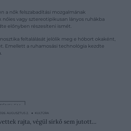
en a nők felszabadítási mozgalmának
 nőies vagy sztereotipikusan lányos ruhákba
dte előnyben részesíteni ismét.
osztika feltalálását jelölik meg e hóbort okaként,
t. Emellett a ruhamosási technológia kezdte
.
TÉNELEM
026. AUGUSZTUS 2. ● KULTÚRA
ettek rajta, végül sírkő sem jutott…