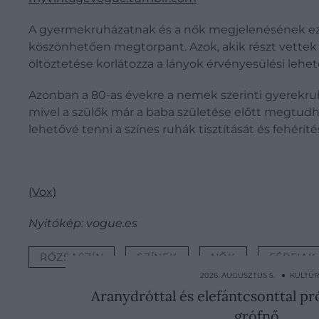
A gyermekruházatnak és a nők megjelenésének ez 
köszönhetően megtorpant. Azok, akik részt vettek
öltöztetése korlátozza a lányok érvényesülési lehet
Azonban a 80-as évekre a nemek szerinti gyerekruház
mivel a szülők már a baba születése előtt megtud
lehetővé tenni a színes ruhák tisztítását és fehérít
(Vox)
Nyitókép: vogue.es
RÓZSASZÍN
SZÍNEK
NŐK
FÉRFIAK
2026. AUGUSZTUS 5. ● KULTÚ
Aranydróttal és elefántcsonttal p
grófnő…