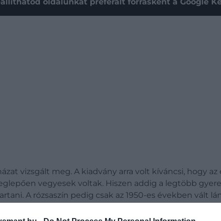
állíthatod oldalunkat preferált forrásként a Google 
at vizsgált meg. A kiadvány arra volt kíváncsi, hogy az 
meglepően vegyesek voltak. Hiszen addig a legtöbb gyere
tartani. A rózsaszín pedig csak az 1950-es években vált lá