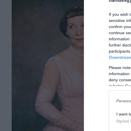
hamuesgy
If you wish 
sensitive in
confirm you
continue se
information 
further disc
participants
Downstream 
Please note
information 
deny consent
in below Go
Persona
I want t
Opted 