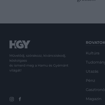
ROVATO
Kultúra
Művelődj, szórakozz, kíváncsiskodj,
kóstolgass
Tudomán
és ismerd meg a Hamu és Gyémánt
világát!
Utazás
Pénz
Gasztron
Magazin