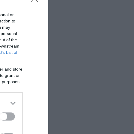
sonal or
ection to
ou may
 personal
out of the
 downstream
B’s List of
er and store
to grant or
ed purposes