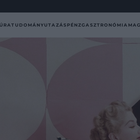
TÚRA
TUDOMÁNY
UTAZÁS
PÉNZ
GASZTRONÓMIA
MAG