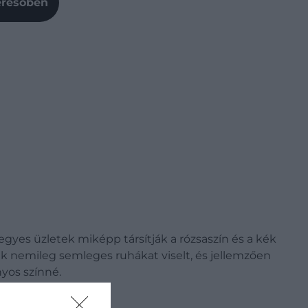
Keresőben
egyes üzletek miképp társítják a rózsaszín és a kék
k nemileg semleges ruhákat viselt, és jellemzően
nyos színné.