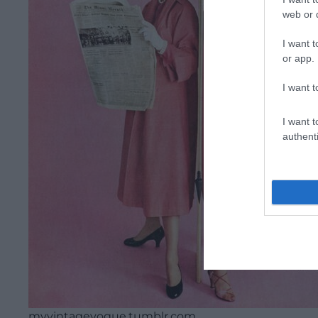
web or d
I want t
or app.
I want t
I want t
authenti
myvintagevogue.tumblr.com