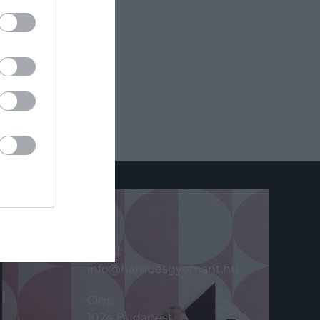
KAPCSOLAT
Email:
info@hamuesgyemant.hu
Cím:
1024 Budapest,