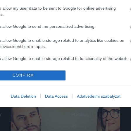
o allow my user data to be sent to Google for online advertising
s.
to allow Google to send me personalized advertising.
o allow Google to enable storage related to analytics like cookies on
evice identifiers in apps.
o allow Google to enable storage related to functionality of the website
CONFIRM
o allow Google to enable storage related to personalization.
K
HG MEDIA
o allow Google to enable storage related to security, including
Data Deletion
Data Access
Adatvédelmi szabályzat
cation functionality and fraud prevention, and other user protection.
Magazin-előfizetés
y
Haszon
In