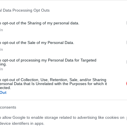
rendelkezik, amely a hallás
pontján jobban…
szempontjából döntő szerepet
l Data Processing Opt Outs
HAMU ÉS GYÉMÁNT
játszik. A hangot rezgések
formájában érzékeli, és azokat
o opt-out of the Sharing of my personal data.
idegjelekké alakítja át az agy
In
számára. Egy nemzetközi
o opt-out of the Sale of my Personal Data.
kutatócsoport nemrégiben arra a
In
megállapításra jutott, hogy a nők…
to opt-out of processing my Personal Data for Targeted
ing.
In
o opt-out of Collection, Use, Retention, Sale, and/or Sharing
ersonal Data that Is Unrelated with the Purposes for which it
lected.
Out
consents
o allow Google to enable storage related to advertising like cookies on
evice identifiers in apps.