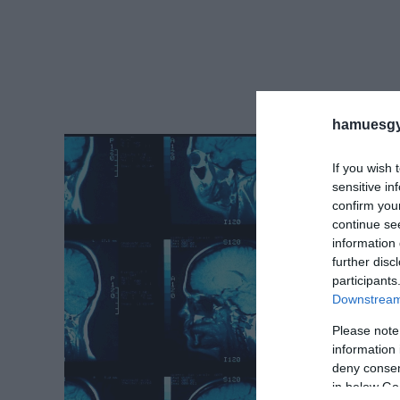
hamuesgy
If you wish 
sensitive in
confirm you
continue se
information 
further disc
participants
Downstream 
Please note
information 
deny consent
in below Go