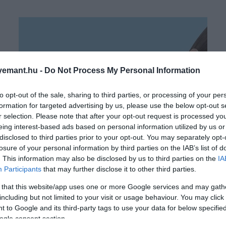
emant.hu -
Do Not Process My Personal Information
to opt-out of the sale, sharing to third parties, or processing of your per
formation for targeted advertising by us, please use the below opt-out s
r selection. Please note that after your opt-out request is processed y
eing interest-based ads based on personal information utilized by us or
disclosed to third parties prior to your opt-out. You may separately opt-
losure of your personal information by third parties on the IAB’s list of
. This information may also be disclosed by us to third parties on the
IA
Participants
that may further disclose it to other third parties.
2025. ÁPRILIS 9. ● HAMU ÉS GYÉMÁNT
 that this website/app uses one or more Google services and may gath
Egy kutatás kimutatta: a
including but not limited to your visit or usage behaviour. You may click 
Az emberi fül egy csiga alakú,
 to Google and its third-party tags to use your data for below specifi
nők a világ minden
folyadékkal töltött szervvel
ogle consent section.