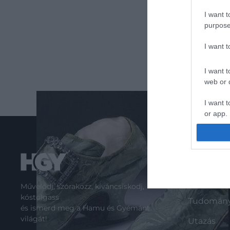
I want t
purpose
I want 
I want t
web or d
I want t
or app.
I want t
ROVATO
I want t
authenti
Kultúra
Művelődj, szórakozz, kíváncsiskodj,
kóstolgass
Tudomán
és ismerd meg a Hamu és Gyémánt
világát!
Utazás