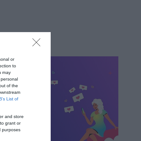
sonal or
ection to
ou may
 personal
out of the
 downstream
B’s List of
er and store
to grant or
ed purposes