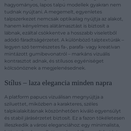
hagyományos, lapos talpú modellek gyakran nem
tudnak nyújtani. A megemelt, egyenletes
talpszerkezet nemcsak optikailag nyújtja az alakot,
hanem kényelmes alátámasztást is biztosít a
lábnak, ezáltal csökkentve a hosszabb viseletből
adódó fáradtságérzetet. A különböző talptextúrák –
legyen szó természetes fa-, parafa- vagy kreatívan
mintázott gumibevonatról – markáns vizuális
kontrasztot adnak, és stílusos egyéniséget
kölcsönöznek a megjelenésednek.
Stílus – laza elegancia minden napra
A platform papucs vizuálisan megnyújtja a
sziluettet, miközben a karakteres, széles
talpkialakításnak köszönhetően kiváló egyensúlyt
és stabil járásérzetet biztosít. Ez a fazon tökéletesen
illeszkedik a városi eleganciához: egy minimalista,