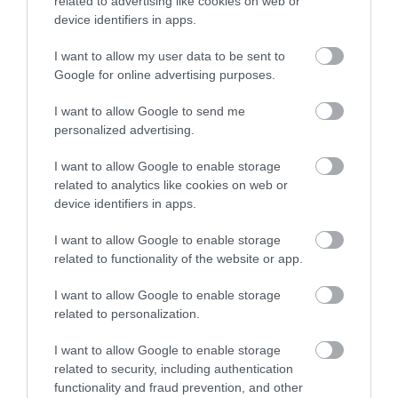
related to advertising like cookies on web or
magában kényelmet, stabilitást és divatot. Akár
device identifiers in apps.
magassarkú alternatíváját keresed, akár hétköznapi
városi papucsot szeretnél, ez a fazon megbízható
I want to allow my user data to be sent to
társad lehet. Nemcsak felmagasztal, hanem
Google for online advertising purposes.
magában hordozza az egész napos komfortot is –
I want to allow Google to send me
próbáld ki, és kényeztesd magad stílusosan! Színes,
personalized advertising.
változatos platform papucsokat és más trendi nyári
lábbeliket gyűjthetsz be a
https://born2be.hu/noi-
I want to allow Google to enable storage
papucs
portálról.
related to analytics like cookies on web or
device identifiers in apps.
Ha pedig az egész
Born2Be
választék érdekel,
I want to allow Google to enable storage
böngéssz bátran az oldalon – a kínálatban nemcsak
related to functionality of the website or app.
szandálok, hanem gondosan válogatott
ruhadarabok és kiegészítők is megtalálhatók,
I want to allow Google to enable storage
amelyek tökéletesen illeszkednek mind a lezser
related to personalization.
kertvárosi, mind a letisztult, urbánus
megjelenéshez. Legyen szó hétvégi programról
I want to allow Google to enable storage
related to security, including authentication
vagy városi hétköznapokról, könnyedén
functionality and fraud prevention, and other
összeállítható belőlük egy sokoldalú, mégis