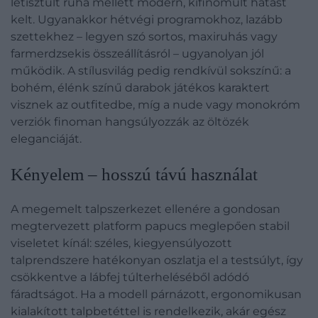
letisztult ruha mellett modern, kifinomult hatást
kelt. Ugyanakkor hétvégi programokhoz, lazább
szettekhez – legyen szó sortos, maxiruhás vagy
farmerdzsekis összeállításról – ugyanolyan jól
működik. A stílusvilág pedig rendkívül sokszínű: a
bohém, élénk színű darabok játékos karaktert
visznek az outfitedbe, míg a nude vagy monokróm
verziók finoman hangsúlyozzák az öltözék
eleganciáját.
Kényelem – hosszú távú használat
A megemelt talpszerkezet ellenére a gondosan
megtervezett platform papucs meglepően stabil
viseletet kínál: széles, kiegyensúlyozott
talprendszere hatékonyan oszlatja el a testsúlyt, így
csökkentve a lábfej túlterheléséből adódó
fáradtságot. Ha a modell párnázott, ergonomikusan
kialakított talpbetéttel is rendelkezik, akár egész