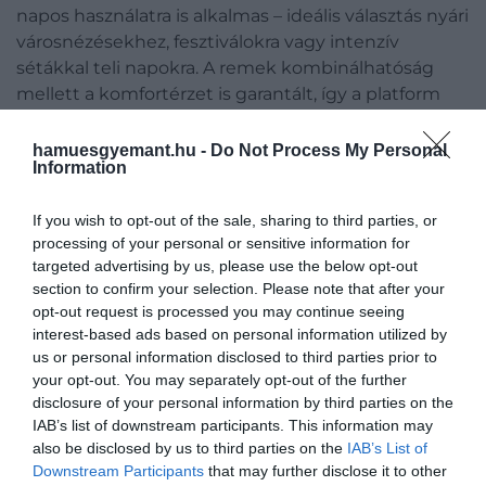
napos használatra is alkalmas – ideális választás nyári
városnézésekhez, fesztiválokra vagy intenzív
sétákkal teli napokra. A remek kombinálhatóság
mellett a komfortérzet is garantált, így a platform
papucs tökéletesen egyesíti a divatos megjelenést
a kompromisszummentes funkcionalitással.
hamuesgyemant.hu -
Do Not Process My Personal
Information
Hogyan válassz tökéletes modellt?
If you wish to opt-out of the sale, sharing to third parties, or
processing of your personal or sensitive information for
Talpanyag
– a minőségi platform papucs alapja
targeted advertising by us, please use the below opt-out
a megfelelő talpszerkezet, amely ideális esetben
section to confirm your selection. Please note that after your
merev és stabil, ugyanakkor rugalmasan követi
opt-out request is processed you may continue seeing
a láb mozgását. Az olyan anyagok, mint a parafa
interest-based ads based on personal information utilized by
vagy az EVA hab kiváló választásnak
us or personal information disclosed to third parties prior to
your opt-out. You may separately opt-out of the further
bizonyulnak, mivel biztosítják az alátámasztást
disclosure of your personal information by third parties on the
és a hosszabb távon is fenntartható komfortot.
IAB’s list of downstream participants. This information may
Szabás és pántmegoldások
– a felsőrész
also be disclosed by us to third parties on the
IAB’s List of
kialakításánál érdemes előnyben részesíteni
Downstream Participants
that may further disclose it to other