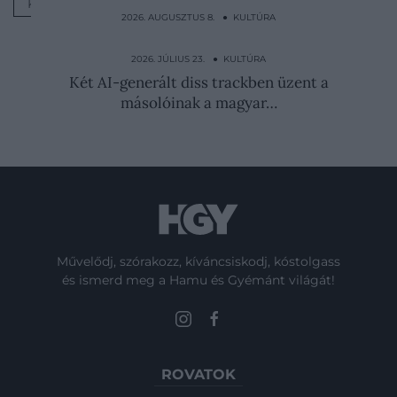
KÉNYELEM
2026. AUGUSZTUS 8. ● KULTÚRA
Parfümök fedték el VIII. Henrik rothadó
testének szagát
2026. JÚLIUS 23. ● KULTÚRA
Két AI-generált diss trackben üzent a
másolóinak a magyar…
Művelődj, szórakozz, kíváncsiskodj, kóstolgass
és ismerd meg a Hamu és Gyémánt világát!
ROVATOK