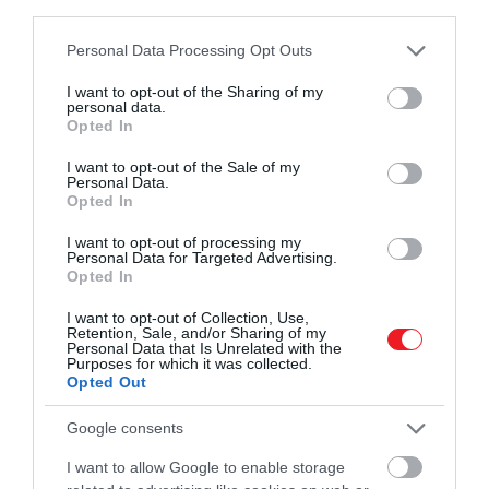
azokat a modelleket, amelyek elöl kellően
third parties.
takarják a lábfejet, hátul pedig biztonságos
Please note that this website/app uses one or more Google
Personal Data Processing Opt Outs
tartást nyújtanak. A sarokrész rögzítését stabil
services and may gather and store information including but
csat, rugalmas gumipánt vagy precízen
not limited to your visit or usage behaviour. You may click to
I want to opt-out of the Sharing of my
illeszkedő tépőzár is biztosíthatja – a lényeg,
personal data.
grant or deny consent to Google and its third-party tags to
Opted In
hogy a lábbeli mozgás közben is fixen a helyén
use your data for below specified purposes in below Google
maradjon.
consent section.
I want to opt-out of the Sale of my
Personal Data.
Belső párnázás
– a komfort kulcsa a belső
Opted In
kialakításban rejlik – egy puha, nyomásmentes
talpbélés elengedhetetlen, különösen akkor, ha
I want to opt-out of processing my
Personal Data for Targeted Advertising.
hosszabb ideig tervezzük viselni a papucsot. Ez
Opted In
a részlet nemcsak a járás könnyedségét segíti,
hanem megelőzheti a bőrirritációt és a lábfej
I want to opt-out of Collection, Use,
Retention, Sale, and/or Sharing of my
túlterhelését is.
Personal Data that Is Unrelated with the
Purposes for which it was collected.
Opted Out
Hol érdemes válogatni ezekből?
Google consents
A platform papucs az idei szezon egyik
I want to allow Google to enable storage
legizgalmasabb megoldása – egyszerre hordoz