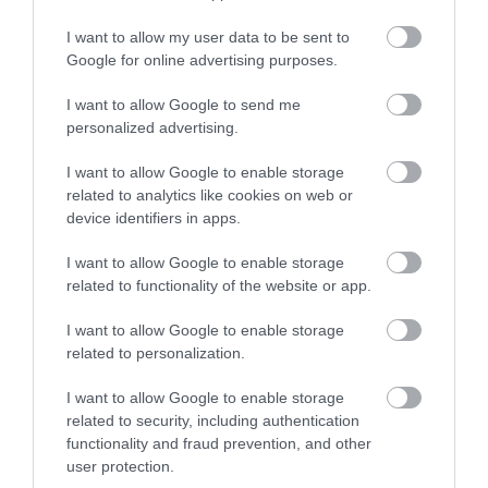
Bár a főszereplő neve még kérdéses, a rendező
I want to allow my user data to be sent to
kiléte már ismert: ahogy arról korábban
Google for online advertising purposes.
beszámoltunk
, az Amazon MGM júniusban
jelentette be, hogy
Denis Villeneuve
rendezi a
I want to allow Google to send me
következő Bond-filmet.
Villeneuve-öt
(
Érkezés,
personalized advertising.
Szárnyas fejvadász 2049, Dűne
-filmek) igen neves
I want to allow Google to enable storage
társaságból választotta ki a következő, szám szerint
related to analytics like cookies on web or
26. 007-es kémfilm két producere,
Amy
device identifiers in apps.
Pascal
és
David Heyman
. Az esélyesek közt
tartották még számon
Edward Berger
t (
Nyugaton
I want to allow Google to enable storage
a helyzet változatlan, Konklávé
),
Edgar Wright
-
related to functionality of the website or app.
ot (
Nyomd, bébi, nyomd
),
Jonathan
I want to allow Google to enable storage
Nolan
t (
Westworld
) és
Paul King
et (
Paddington
-
related to personalization.
filmek) is. A most 57 éves Villeneuve gyerekkora
óta
James Bond
-fanatikus, így egyedi rendezői
I want to allow Google to enable storage
látásmódja mellett ezt is figyelembe vette Pascal és
related to security, including authentication
Heyman.
functionality and fraud prevention, and other
user protection.