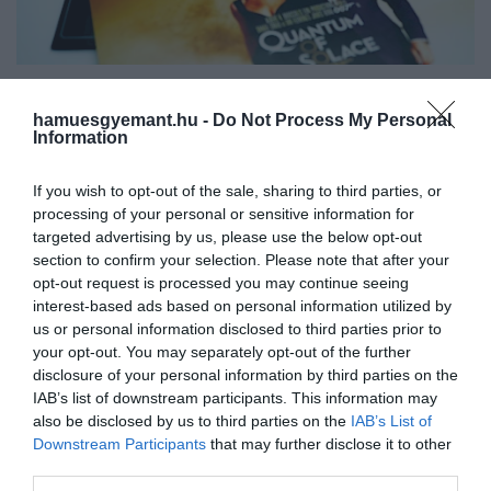
Illusztráció
hamuesgyemant.hu -
Do Not Process My Personal
Fotó:
Kraft74/Shutterstock
Information
Daniel Craig
2021-es búcsúja óta kérdéses, ki viszi
If you wish to opt-out of the sale, sharing to third parties, or
tovább a 007-es ügynök örökségét. Az Amazon
processing of your personal or sensitive information for
MGM Studios új korszakot nyit a franchise
targeted advertising by us, please use the below opt-out
történetében, de a főszereplő nevét még mindig
section to confirm your selection. Please note that after your
nem jelentették be hivatalosan. A rajongók
opt-out request is processed you may continue seeing
találgatásai és az iparági pletykák olyan színészeket
interest-based ads based on personal information utilized by
us or personal information disclosed to third parties prior to
tartanak esélyesnek, mint
James Norton, Damson
your opt-out. You may separately opt-out of the further
Idris, Tom Hardy, Henry Cavill, Regé-Jean Page,
disclosure of your personal information by third parties on the
Richard Madden
vagy
Aaron Taylor-Johnson
.
IAB’s list of downstream participants. This information may
also be disclosed by us to third parties on the
IAB’s List of
Annyi biztos, hogy a többség szerint Bond karaktere
Downstream Participants
that may further disclose it to other
továbbra is férfi kell, hogy maradjon. Brosnan és a
third parties.
Gengsztervilág
című sorozatban, valamint a