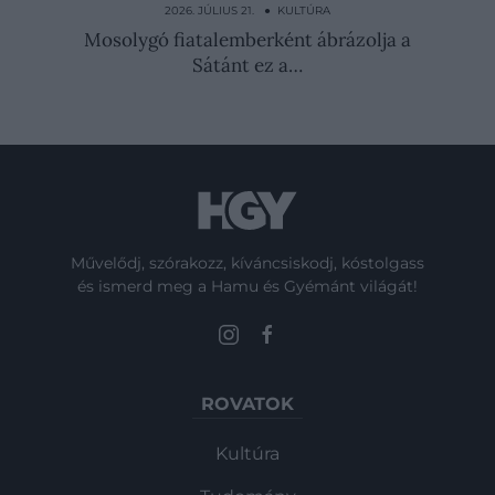
leghírhedtebb kéme
2026. JÚLIUS 21. ● KULTÚRA
Mosolygó fiatalemberként ábrázolja a
Sátánt ez a…
Művelődj, szórakozz, kíváncsiskodj, kóstolgass
és ismerd meg a Hamu és Gyémánt világát!
ROVATOK
Kultúra