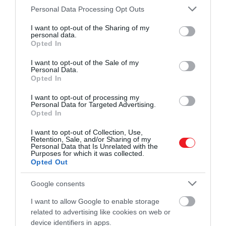
Please note that this website/app uses one or more Google
hamarosan érkező
A csütörtöki nyomozóklub
című
Personal Data Processing Opt Outs
services and may gather and store information including but
filmben is vele együtt szereplő
Helen Mirren
is erről
not limited to your visit or usage behaviour. You may click to
I want to opt-out of the Sharing of my
beszélt a
Saga
magazinnak adott interjúban, írja az
personal data.
grant or deny consent to Google and its third-party tags to
Opted In
Entertainment Weekly
. Mirren így fogalmazott:
use your data for below specified purposes in below Google
consent section.
I want to opt-out of the Sale of my
Personal Data.
Opted In
I want to opt-out of processing my
Feminista vagyok, de James Bondnak
Personal Data for Targeted Advertising.
férfinak kell lennie. Egyszerűen nem lehet
Opted In
nő a főszereplő. James Bondnak James
I want to opt-out of Collection, Use,
Bondnak kell lennie, különben már valami
Retention, Sale, and/or Sharing of my
Personal Data that Is Unrelated with the
másról beszélünk.
Purposes for which it was collected.
Opted Out
Ha tovább olvasnál:
Google consents
A Kingsman sztárja úgy érzi, hogy
I want to allow Google to enable storage
nagyon béna James Bond lenne
related to advertising like cookies on web or
device identifiers in apps.