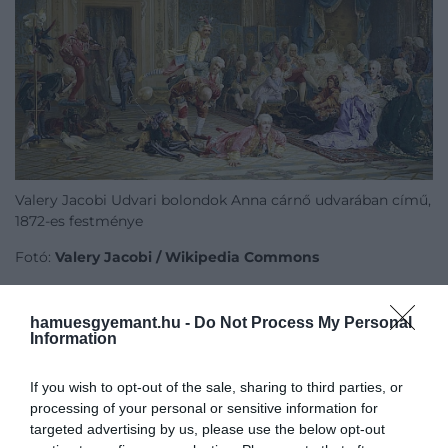
Valery Jacobi Udvari bolondok Anna cárnő udvarában című,
1872-es festménye
Fotó:
Valery Jacobi / Wikipedia Commons
hamuesgyemant.hu -
Do Not Process My Personal
Information
Cirkusz a királyi udvarban
If you wish to opt-out of the sale, sharing to third parties, or
Kortársai szerint uralkodását
különös szórakozások
processing of your personal or sensitive information for
és megalázó udvari játékok jellemezték.
A
targeted advertising by us, please use the below opt-out
nemeseket gyakran kényszerítette nevetséges