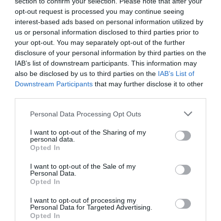
section to confirm your selection. Please note that after your
jelmezek viselésére, udvari bolondokat és testi
opt-out request is processed you may continue seeing
fogyatékkal élő embereket tartott maga körül,
interest-based ads based on personal information utilized by
akiket szórakoztatás céljából szerepeltetett. A
us or personal information disclosed to third parties prior to
your opt-out. You may separately opt-out of the further
történészek szerint ezek a kegyetlen
disclosure of your personal information by third parties on the
látványosságok jól tükrözték a 18. századi orosz
IAB’s list of downstream participants. This information may
udvar sajátos világát, még ha a későbbi beszámolók
also be disclosed by us to third parties on the
IAB’s List of
olykor túlzásokba is estek.
Downstream Participants
that may further disclose it to other
third parties.
A leghíresebb történet kétségkívül a
jégpalota-
Please note that this website/app uses one or more Google
eset
. 1740 telén Anna egy
teljes palotát építtetett
Personal Data Processing Opt Outs
services and may gather and store information including but
jégtömbökből a Néva partján.
Ide kényszerített
not limited to your visit or usage behaviour. You may click to
I want to opt-out of the Sharing of my
egy nemesi származású férfit,
Mihail Golicint
, akit
personal data.
grant or deny consent to Google and its third-party tags to
Opted In
korábban k
atolikus hitre való áttérése és külföldi
use your data for below specified purposes in below Google
házassága miatt megalázott:
az udvari mulatság
consent section.
I want to opt-out of the Sale of my
részeként részt kellett vennie egy groteszk
Personal Data.
Opted In
esküvőn.
A friss házasokat ezután
egyetlen
éjszakára a jégpalotába zárták.
A korabeli források
I want to opt-out of processing my
Personal Data for Targeted Advertising.
szerint végül túlélték az éjszakát, részben azért,
Opted In
mert az őröket sikerült megvesztegetniük