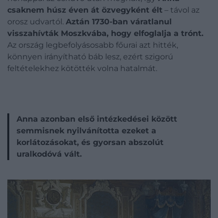
csaknem húsz éven át özvegyként élt
– t
ávol az
orosz udvartól.
Aztán 1730-ban váratlanul
visszahívták Moszkvába, hogy elfoglalja a trónt.
Az ország legbefolyásosabb főurai azt hitték,
könnyen irányítható báb lesz, ezért szigorú
feltételekhez kötötték volna hatalmát.
Anna azonban első intézkedései között
semmisnek nyilvánította ezeket a
korlátozásokat, és gyorsan abszolút
uralkodóvá vált.