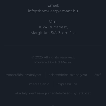
Email:
info@hamuesgyemant.hu
Cím:
1024 Budapest,
Margit krt. 5/A, 3. em. 1. a
© 2025 All rights reserved.
Powered by
HG Media
.
moderálási szabályzat
adatvédelmi szabályzat
ászf
médiaajánló
impresszum
akadálymentességi megfelelőségi nyilatkozat