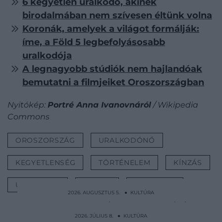
6 kegyetlen uralkodó, akinek
birodalmában nem szívesen éltünk volna
Koronák, amelyek a világot formálják:
íme, a Föld 5 legbefolyásosabb
uralkodója
A legnagyobb stúdiók nem hajlandóak
bemutatni a filmjeiket Oroszországban
Nyitókép:
Portré Anna Ivanovnáról
/ Wikipedia
Commons
OROSZORSZÁG
URALKODÓNŐ
KEGYETLENSÉG
TÖRTÉNELEM
KÍNZÁS
URALKODÓ
CÁRNŐ
ROMANOV
2026. AUGUSZTUS 5. ● KULTÚRA
Aranydróttal és elefántcsonttal próbálták
menteni a grófnő…
2026. JÚLIUS 8. ● KULTÚRA