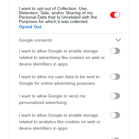
melegebb takarókért.
I want to opt-out of Collection, Use,
Retention, Sale, and/or Sharing of my
Personal Data that Is Unrelated with the
Purposes for which it was collected.
Később a történet azonban halálos
Opted Out
tragédiaként terjedt el a közbeszédben,
Google consents
ami jól mutatja, miként alakult legendává
az esemény.
I want to allow Google to enable storage
related to advertising like cookies on web or
device identifiers in apps.
I want to allow my user data to be sent to
Ez is érdekelhet!
Google for online advertising purposes.
15 évesen lett királynő, 9 nappal később
már a kivégzésére készült
I want to allow Google to send me
personalized advertising.
Anna Ivanovna 1740-ben, mindössze tízéves
I want to allow Google to enable storage
uralkodás után halt meg.
Megítélése ma is
related to analytics like cookies on web or
megosztja a történészeket. Egyesek szerint zsarnok
device identifiers in apps.
volt, aki félelemmel kormányzott, mások úgy vélik, a