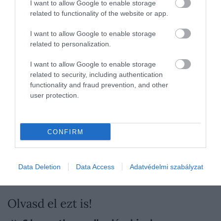
I want to allow Google to enable storage
róla kialakult képet részben politikai ellenfelei és az
related to functionality of the website or app.
utókor sötétítette el. Abban azonban kevés vita van,
hogy a
Romanov-dinasztia
történetének egyik
I want to allow Google to enable storage
legkülönösebb és legellentmondásosabb alakja
related to personalization.
maradt, akinek neve évszázadok múltán is
egybeforrt a kegyetlenség és a hatalom
I want to allow Google to enable storage
related to security, including authentication
természetéről szóló történetekkel.
functionality and fraud prevention, and other
user protection.
CONFIRM
Data Deletion
Data Access
Adatvédelmi szabályzat
Olvasd el ezt is!