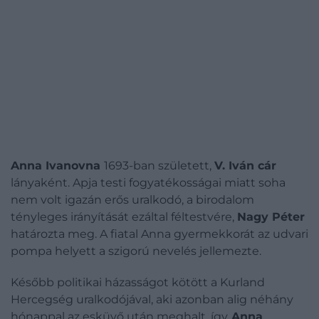
Anna Ivanovna
1693-ban született,
V. Iván cár
lányaként. Apja testi fogyatékosságai miatt soha
nem volt igazán erős uralkodó, a birodalom
tényleges irányítását ezáltal féltestvére,
Nagy Péter
határozta meg. A fiatal Anna gyermekkorát az udvari
pompa helyett a szigorú nevelés jellemezte.
Később politikai házasságot kötött a Kurland
Hercegség uralkodójával, aki azonban alig néhány
hónappal az esküvő után meghalt, így
Anna