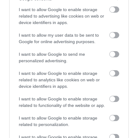
ellenes propagandát posztolt. Zavarba ejtő módon a
Roszkozmosz vezetője még azzal is fenyegetőzött,
I want to allow Google to enable storage
hogy megsemmisíti az ISS-t. Így érthető, hogy Kelly
related to advertising like cookies on web or
– aki négy űrrepülés veteránja és az ISS korábbi
device identifiers in apps.
parancsnoka – vissza akart vágni.
I want to allow my user data to be sent to
Google for online advertising purposes.
Az viszont érdekes, hogy a helyzet eléggé elfajult
ahhoz, hogy a NASA úgy gondolta, bölcs dolog
I want to allow Google to send me
lenne figyelmeztetni Kellyt, hogy hagyja abba.
personalized advertising.
Bár a szakértők szerint a földi geopolitikai
I want to allow Google to enable storage
feszültségek nem befolyásolnák az
related to analytics like cookies on web or
együttműködést az ISS fedélzetén, talán több
device identifiers in apps.
repedés van ezekben a kapcsolatokban, mint azt
I want to allow Google to enable storage
eddig gondoltuk.
related to functionality of the website or app.
Forrás:
Futurism
I want to allow Google to enable storage
related to personalization.
Nyitókép: NASA/Unsplash
I want to allow Google to enable storage