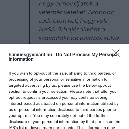
hogy elmondjátok a
véleményeteket. Azonban
tudnotok kell, hogy volt
NASA-űrhajósokként a
szavaitoknak további súlya
van, és az orosz partnereink
támadása káros a jelenlegi
hamuesgyemant.hu -
Do Not Process My Personal
Information
küldetésünkre nézve
If you wish to opt-out of the sale, sharing to third parties, or
processing of your personal or sensitive information for
targeted advertising by us, please use the below opt-out
– állt az e-mailben.
section to confirm your selection. Please note that after your
opt-out request is processed you may continue seeing
Kelly elmondta, hogy megfogadja az ügynökség
interest-based ads based on personal information utilized by
szavait, és nem támadja tovább közvetlenül
us or personal information disclosed to third parties prior to
Rogozint, de ez nem jelenti azt, hogy teljesen
your opt-out. You may separately opt-out of the further
hallgatni fog az ukrajnai orosz invázióról.
disclosure of your personal information by third parties on the
IAB’s list of downstream participants. This information may