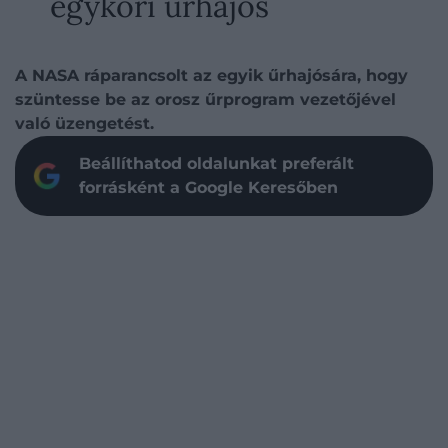
egykori űrhajós
A NASA ráparancsolt az egyik űrhajósára, hogy
szüntesse be az orosz űrprogram vezetőjével
való üzengetést.
Beállíthatod oldalunkat preferált
forrásként a Google Keresőben