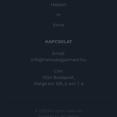
Haszon
In
Vince
KAPCSOLAT
Email:
info@hamuesgyemant.hu
Cím:
1024 Budapest,
Margit krt. 5/A, 3. em. 1. a
© 2025 All rights reserved.
Powered by
HG Media
.