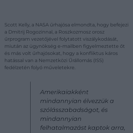
Scott Kelly, a NASA űrhajósa elmondta, hogy befejezi
a Dmitrij Rogozinnal, a Roszkozmosz orosz
űrprogram vezetőjével folytatott viszálykodását,
miután az ügynökség e-mailben figyelmeztette őt
és más volt űrhajósokat, hogy a konfliktus káros
hatással van a Nemzetközi Űrállomás (ISS)
fedélzetén folyó műveletekre.
Amerikaiakként
mindannyian élvezzük a
szólásszabadságot, és
mindannyian
felhatalmazást kaptok arra,