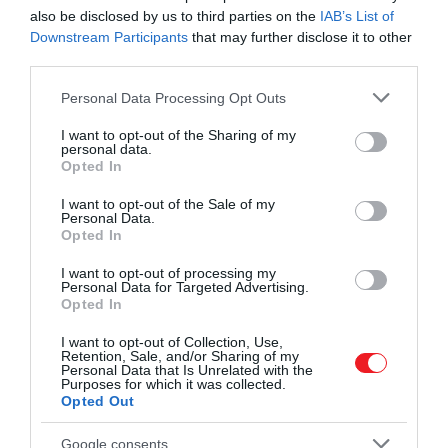
also be disclosed by us to third parties on the
IAB’s List of
Downstream Participants
that may further disclose it to other
Igen, láttam az e-mailt és
third parties.
visszaléptem Rogozin
Please note that this website/app uses one or more Google
Personal Data Processing Opt Outs
kritizálásától. Nem kellett
services and may gather and store information including but
not limited to your visit or usage behaviour. You may click to
I want to opt-out of the Sharing of my
volna, de tiszteletben tartom
personal data.
grant or deny consent to Google and its third-party tags to
Opted In
a NASA álláspontját és a
use your data for below specified purposes in below Google
consent section.
tisztviselőt, aki küldte
I want to opt-out of the Sale of my
Personal Data.
Opted In
I want to opt-out of processing my
– mondta Kelly, hozzátéve, hogy továbbra is ellenzi a
Personal Data for Targeted Advertising.
Opted In
háborút.
I want to opt-out of Collection, Use,
Az egész felhajtás az ukrajnai invázió nyomán indult
Retention, Sale, and/or Sharing of my
Personal Data that Is Unrelated with the
el. Rogozin, akitől nem idegenek a viták és a
Purposes for which it was collected.
szokatlan viselkedés, világossá tette érzéseit a
Opted Out
Twitteren, ahol állandóan Putyin-párti és USA-
Google consents