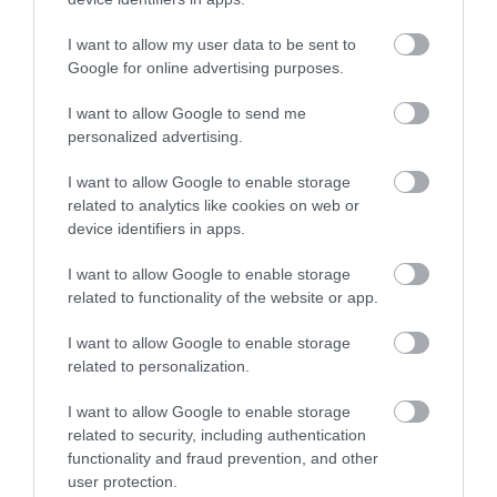
Ezt is olvasd el!
I want to allow my user data to be sent to
Orlando Bloom szerint csak így
Google for online advertising purposes.
működhet a következő A Karib-tenger
kalózai-film
I want to allow Google to send me
personalized advertising.
A történet új fejezetét
Peter Jackson
producer és
I want to allow Google to enable storage
Andy Serkis
rendező viszi vászonra, a bemutatót
related to analytics like cookies on web or
jelenleg 2027 decemberére tervezik. A készülő film
device identifiers in apps.
körül egyre több a találgatás, és nem csak Bloom
I want to allow Google to enable storage
neve került szóba. Nemrég
Ian McKellen
is utalt rá,
related to functionality of the website or app.
hogy Gandalf karaktere visszatérhet, bár részleteket
nem árult el, míg
Elijah Wood
egy sejtelmes
I want to allow Google to enable storage
mosollyal kerülte el a konkrét válaszadást.
Viggo
related to personalization.
Mortensen
pedig tavaly úgy nyilatkozott, hogy
nyitott lenne ismét eljátszani Aragornt, ha a
I want to allow Google to enable storage
related to security, including authentication
történet és az életkora alapján hitelesen meg tudná
functionality and fraud prevention, and other
formálni a szerepet.
user protection.