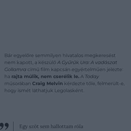
Bár egyelőre semmilyen hivatalos megkeresést
nem kapott, a készülő
A Gyűrűk Ura: A vadászat
Gollamra
című film kapcsán egyértelműen jelezte:
ha
rajta múlik, nem cserélik le.
A
Today
műsorában
Craig Melvin
kérdezte tőle, felmerült-e,
hogy ismét láthatjuk Legolasként.
Egy szót sem hallottam róla