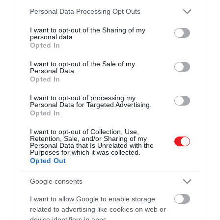
pillanatig sem habozott.
Please note that this website/app uses one or more Google
Personal Data Processing Opt Outs
services and may gather and store information including but
not limited to your visit or usage behaviour. You may click to
I want to opt-out of the Sharing of my
personal data.
Belebetegednék, ha bárki más játszaná
grant or deny consent to Google and its third-party tags to
Opted In
Legolast! Mit csinálnának? Betennének
use your data for below specified purposes in below Google
consent section.
valakit a helyemre? Bár ma már a
I want to opt-out of the Sale of my
Personal Data.
mesterséges intelligenciával bármit meg
Opted In
tudnak csinálni!
I want to opt-out of processing my
Personal Data for Targeted Advertising.
– idézi a színészt az
Entertainment Weekly
.
Opted In
I want to opt-out of Collection, Use,
Nem meglepő, hogy Bloom ennyire kötődik a
Retention, Sale, and/or Sharing of my
szerephez, hiszen több mint húsz éven át formálta
Personal Data that Is Unrelated with the
Purposes for which it was collected.
meg a tünde íjászt. Először
A Gyűrű Szövetsége
Opted Out
(2001),
A két torony
(2002) és
A király visszatér
(2003) filmekben láthattuk, majd visszatért
A
Google consents
hobbit: Smaug pusztasága
(2013) és
A hobbit: Az öt
I want to allow Google to enable storage
sereg csatája
(2014) alkotásokban is.
related to advertising like cookies on web or
device identifiers in apps.