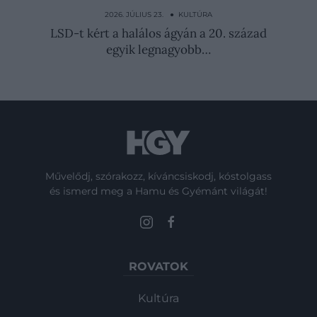
meghatározza Vilmos herceg…
2026. JÚLIUS 23. ● KULTÚRA
LSD-t kért a halálos ágyán a 20. század
egyik legnagyobb…
Művelődj, szórakozz, kíváncsiskodj, kóstolgass
és ismerd meg a Hamu és Gyémánt világát!
ROVATOK
Kultúra