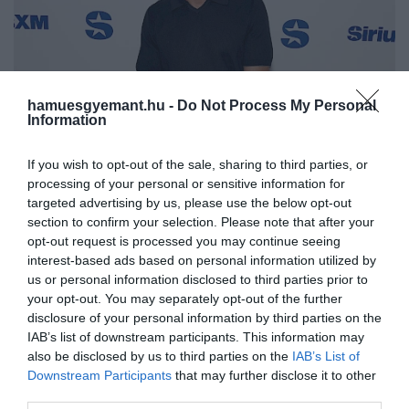
hamuesgyemant.hu -
Do Not Process My Personal
Information
If you wish to opt-out of the sale, sharing to third parties, or
processing of your personal or sensitive information for
targeted advertising by us, please use the below opt-out
Fotó:
Jamie McCarthy/Getty Images
section to confirm your selection. Please note that after your
opt-out request is processed you may continue seeing
interest-based ads based on personal information utilized by
us or personal information disclosed to third parties prior to
Ez is érdekelhet!
your opt-out. You may separately opt-out of the further
disclosure of your personal information by third parties on the
A Gyűrűk Ura rendezője végre elmondta,
IAB’s list of downstream participants. This information may
visszavonult-e a filmezéstől
also be disclosed by us to third parties on the
IAB’s List of
Downstream Participants
that may further disclose it to other
third parties.
Amikor arról kérdezték, elfogadná-e a felkérést, egy