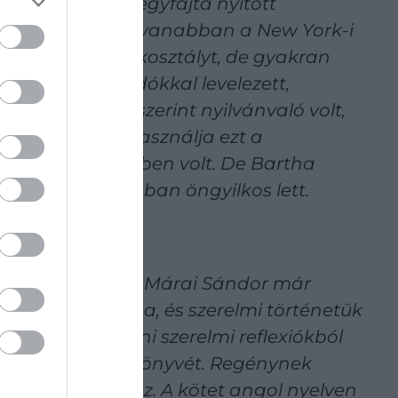
Lilitől, akivel egyfajta nyitott
 Bartha Vanda ugyanabban a New York-i
arrébb bérelt lakosztályt, de gyakran
éziratait, kiadókkal levelezett,
t. Környezetük szerint nyilvánvaló volt,
eltűri, sőt, kihasználja ezt a
 titkárnője életben volt. De Bartha
zállodai szobájában öngyilkos lett.
a után kezdődött. Márai Sándor már
enné váló Lolába, és szerelmi történetük
án kezdte el írni szerelmi reflexiókból
tta össze utolsó könyvét. Regénynek
 gyűjteménye ez. A kötet angol nyelven