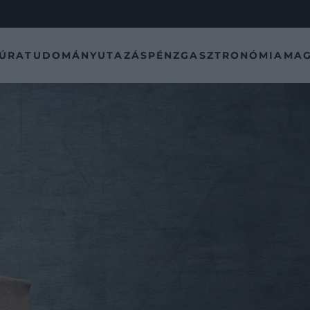
TÚRA
TUDOMÁNY
UTAZÁS
PÉNZ
GASZTRONÓMIA
MAG