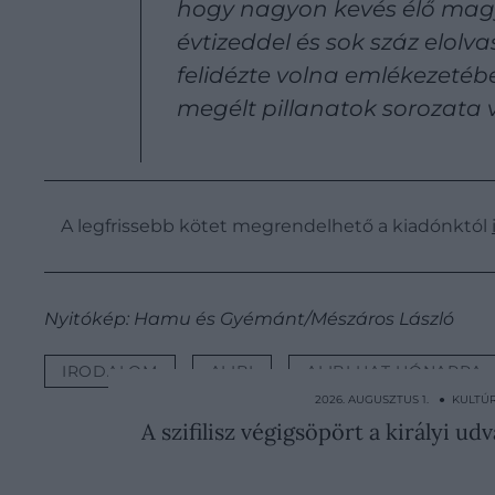
hogy nagyon kevés élő magya
évtizeddel és sok száz elolv
felidézte volna emlékezetébe
megélt pillanatok sorozata v
A legfrissebb kötet megrendelhető a kiadónktól
Nyitókép: Hamu és Gyémánt/Mészáros László
IRODALOM
ALIBI
ALIBI HAT HÓNAPRA
2026. AUGUSZTUS 1. ● KULTÚ
A szifilisz végigsöpört a királyi ud