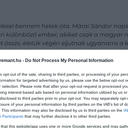
felesel bennem hetek óta. Márai Sándor napló
yon különböző ember, akiket csak a magyar n
össze, életük végén eljutnak ugyanarra a l
al beszélik meg az élettől való búcsú stáció
dik be. Nagyon nem márais és nagyon nem Mo
emant.hu -
Do Not Process My Personal Information
atérnek egykori ifjúkori újságíró önmagukho
to opt-out of the sale, sharing to third parties, or processing of your per
 is velük történne. Aztán amikor ezt leírják, 
formation for targeted advertising by us, please use the below opt-out s
ú csönd következik. Öt évvel az első álomleí
r selection. Please note that after your opt-out request is processed y
eing interest-based ads based on personal information utilized by us or
disclosed to third parties prior to your opt-out. You may separately opt-
losure of your personal information by third parties on the IAB’s list of
. This information may also be disclosed by us to third parties on the
IA
Participants
that may further disclose it to other third parties.
 that this website/app uses one or more Google services and may gath