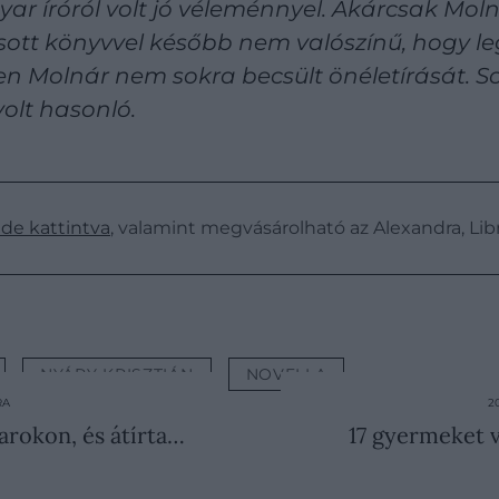
r íróról volt jó véleménnyel. Akárcsak Mol
asott könyvvel később nem valószínű, hogy l
n Molnár nem sokra becsült önéletírását. So
olt hasonló.
ide kattintva
, valamint megvásárolható az Alexandra, Libr
NYÁRY KRISZTIÁN
NOVELLA
RA
2
varokon, és átírta…
17 gyermeket v