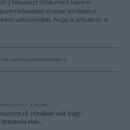
nár.) Másrészt több mint három
egszemélyesebb érzései leírásakor
kkal valószínűbb, hogy a szituáció, a
i és Líra könyvesboltokban is.
026. AUGUSZTUS 6. ● KULTÚRA
eszített el: rémálom volt Nagy-
Britannia első…