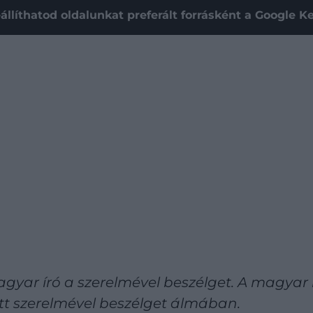
állíthatod oldalunkat preferált forrásként a Google 
agyar író a szerelmével beszélget. A magyar 
tt szerelmével beszélget álmában.