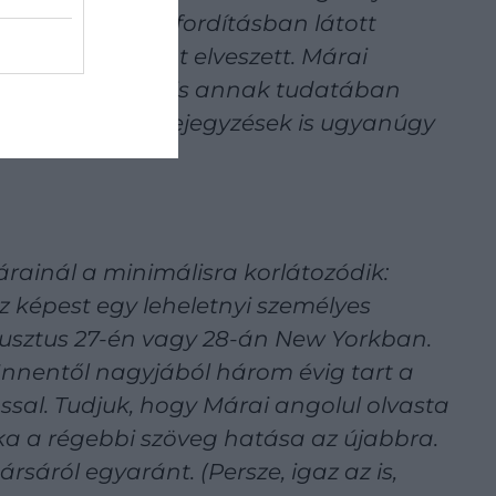
Magyarul csak fordításban látott
z eredeti kézirat elveszett. Márai
sebb gondolatait is annak tudatában
lála után írott bejegyzések is ugyanúgy
rainál a minimálisra korlátozódik:
z képest egy leheletnyi személyes
ugusztus 27-én vagy 28-án New Yorkban.
Innentől nagyjából három évig tart a
al. Tudjuk, hogy Márai angolul olvasta
 a régebbi szöveg hatása az újabbra.
rsáról egyaránt. (Persze, igaz az is,