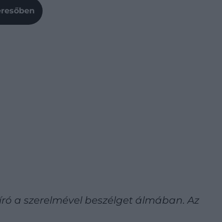
Keresőben
író a szerelmével beszélget álmában. Az