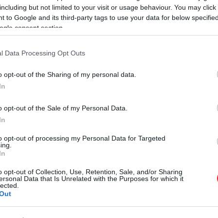
ütt Matzner Lolával, ebből 62 évig voltak há
including but not limited to your visit or usage behaviour. You may click 
 to Google and its third-party tags to use your data for below specifi
t korának legszebb, ünnepelt színésznőivel. T
ogle consent section.
 megígérte, hogy velem jön, és ez jólesett, me
e: először, amikor megismeri, és aztán másod
l Data Processing Opt Outs
en. Ami közbül van, legtöbbször zavarosság
o opt-out of the Sharing of my personal data.
an. Abban a naplóban, amelyben a feleség é
In
n, amikor Lola beteges
kedni kezdett. Márai 
o opt-out of the Sale of my Personal Data.
ja feleségét, így öregen és betegen is. „Nem
In
. Hatvankét éven át éltünk együtt, volt szerel
de azt, hogy ennyire összenőttem vele, eddig
to opt-out of processing my Personal Data for Targeted
ing.
pot után halt meg a kórházban.
In
o opt-out of Collection, Use, Retention, Sale, and/or Sharing
ersonal Data that Is Unrelated with the Purposes for which it
lected.
Out
4 esztendejét töltötte Bartha Vandával, aki t