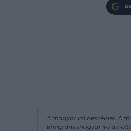
Be
A magyar író beszélget. A m
emigráns magyar író a halo