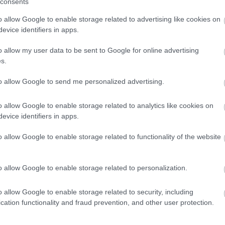
. Eközben sohasem vált el feleségétől, Darvas 
consents
ig. Az amerikai emigráció idején Molnár és
o allow Google to enable storage related to advertising like cookies on
evice identifiers in apps.
nböző emeleten. Darvas Lili néhány utcával 
zerény fizetést is kapott, gondozta Molnár k
o allow my user data to be sent to Google for online advertising
dő férfit, és egyéb személyes ügyeket intézet
s.
s a nála három évtizeddel idősebb íróba, aki 
to allow Google to send me personalized advertising.
olnár szerelmet érzett-e Vanda iránt, amíg a
tésnapja előtt, 1947. augusztus 27- én éjjel s
o allow Google to enable storage related to analytics like cookies on
evice identifiers in apps.
o allow Google to enable storage related to functionality of the website
mi fellángolása az őt szerető asszony halál
o allow Google to enable storage related to personalization.
tt bele újra a halálosan beteg, magatehetetl
rt véget. Molnár közvetlenül Vanda halála ut
o allow Google to enable storage related to security, including
cation functionality and fraud prevention, and other user protection.
zeteit, amelyből néhány évvel később állíto
lazán összeszerkesztett szubjektív etűdök