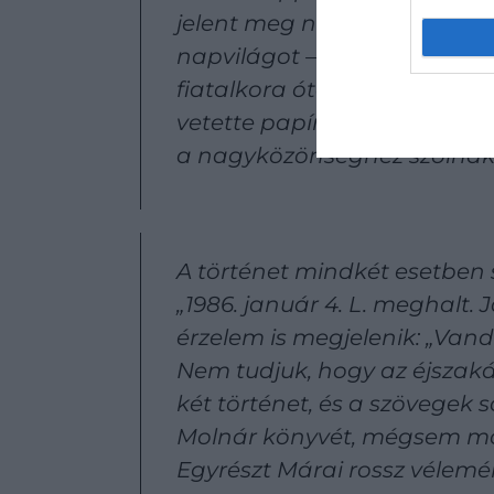
jelent meg néhány évvel kés
napvilágot – Útitárs a számű
fiatalkora óta írott naplój
vetette papírra, hogy azokat
a nagyközönséghez szólnak, 
A történet mindkét esetben 
„1986. január 4. L. meghalt.
érzelem is megjelenik: „Van
Nem tudjuk, hogy az éjszaká
két történet, és a szövege
Molnár könyvét, mégsem mo
Egyrészt Márai rossz vélemén