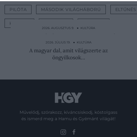
PILÓTA
MÁSODIK VILÁGHÁBORÚ
ELTŰNÉS
KATONA
RÉGÉSZET
KULTÚRA
2026. AUGUSZTUS 9. ● KULTÚRA
Ketrecbe zárták, majd a madarakra bízták
a kivégzetteket
2026. JÚLIUS 19. ● KULTÚRA
A magyar dal, amit világszerte az
öngyilkosok…
Művelődj, szórakozz, kíváncsiskodj, kóstolgass
és ismerd meg a Hamu és Gyémánt világát!