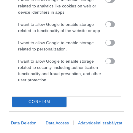
related to analytics like cookies on web or
device identifiers in apps.
I want to allow Google to enable storage
Olvasd el ezt is!
Auschwitz hiénája – Irma Grese, a
related to functionality of the website or app.
második világháború legkegyetlenebb asszonya
I want to allow Google to enable storage
related to personalization.
A második világháborúban több mint 72 ezer amerikai
I want to allow Google to enable storage
katona tűnt el, akiket azóta sem találtak. Bár a
related to security, including authentication
szakértők most úgy gondolják, hogy közülük 39 ezret
functionality and fraud prevention, and other
meg lehetne találni, ez azonban értelemszerűen óriási
user protection.
kihívásokkal jár. Ráadásul a körülményeket befolyásolj
a baleset utáni földhasználat. Azokon a területeken,
ahol szántás történt, vagy ahol a terep megváltozott, a
CONFIRM
felfedezések gyakran csak apró töredékekre
korlátozódnak.
Data Deletion
Data Access
Adatvédelmi szabályzat
Nyitókép:
Illusztráció.
/ Getty Images