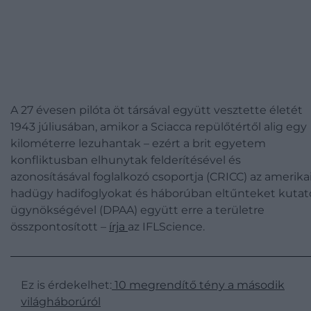
A 27 évesen pilóta öt társával együtt vesztette életét
1943 júliusában, amikor a Sciacca repülőtértől alig egy
kilométerre lezuhantak – ezért a brit egyetem
konfliktusban elhunytak felderítésével és
azonosításával foglalkozó csoportja (CRICC) az amerika
hadügy hadifoglyokat és háborúban eltűnteket kutat
ügynökségével (DPAA) együtt erre a területre
összpontosított –
írja
az IFLScience.
Ez is érdekelhet:
10 megrendítő tény a második
világháborúról