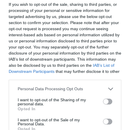
olyan eljárást, amelynek során
If you wish to opt-out of the sale, sharing to third parties, or
a kiásott anyagot vízen
processing of your personal or sensitive information for
targeted advertising by us, please use the below opt-out
keresztül vezetik át az emberi
section to confirm your selection. Please note that after your
maradványok és leletek
opt-out request is processed you may continue seeing
interest-based ads based on personal information utilized by
elkülönítése és elemzése
us or personal information disclosed to third parties prior to
érdekében
your opt-out. You may separately opt-out of the further
disclosure of your personal information by third parties on the
IAB’s list of downstream participants. This information may
also be disclosed by us to third parties on the
IAB’s List of
– magyarázta
David Errickson
, a Cranfieldi Törvényszé
Downstream Participants
that may further disclose it to other
Intézet régészet és antropológia vezetője.
third parties.
Please note that this website/app uses one or more Google
A repülőgép roncsai mellett így emberi maradványok
Personal Data Processing Opt Outs
services and may gather and store information including but
is azonosítani tudtak, amiket aztán a DPAA
not limited to your visit or usage behaviour. You may click to
I want to opt-out of the Sharing of my
laboratóriumában, a világ legnagyobb csontváz-
personal data.
grant or deny consent to Google and its third-party tags to
Opted In
azonosító központjában elemeztek. A DNS-elemzés és
use your data for below specified purposes in below Google
kutatók által talált egyéb bizonyítékok (pl. személyes
consent section.
I want to opt-out of the Sale of my
tárgyak) együtt megerősítették, hogy a maradványok
Personal Data.
Opted In