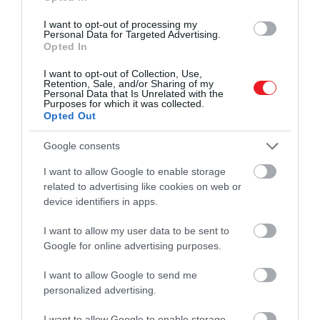
Myershez tartoztak.
I want to opt-out of processing my
A pilóta személyes holmijait visszajuttatták a
Personal Data for Targeted Advertising.
Opted In
családjának, illetve méltó temetésben is részesülhete
– november 10-én, a floridai St. Petersburgben
I want to opt-out of Collection, Use,
búcsúztatták el.
Retention, Sale, and/or Sharing of my
Personal Data that Is Unrelated with the
Purposes for which it was collected.
Opted Out
Google consents
I want to allow Google to enable storage
related to advertising like cookies on web or
device identifiers in apps.
I want to allow my user data to be sent to
Google for online advertising purposes.
I want to allow Google to send me
personalized advertising.
I want to allow Google to enable storage