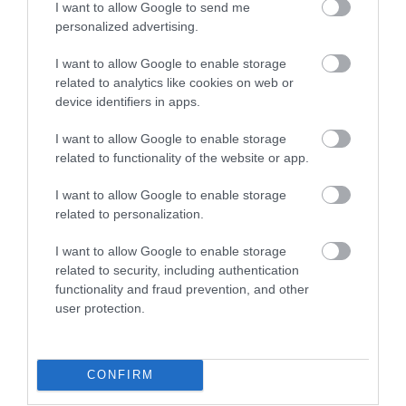
I want to allow Google to send me
personalized advertising.
A relikviát most a National Museum of Ireland
kiállításán lehet megtekinteni,
ahol a látogatók
I want to allow Google to enable storage
nemcsak magát a tárgyat, hanem annak
related to analytics like cookies on web or
device identifiers in apps.
felfedezésének és megmentésének történetét is
megismerhetik. A bemutatót a múzeum egyfajta
I want to allow Google to enable storage
kulturális és vallási örökségmentésként kommunikálja
related to functionality of the website or app.
hiszen az ír identitás egyik alappillére éppen ezekben 
kézzel készült szent szövegekben és azok
I want to allow Google to enable storage
megőrzésében rejlik.
related to personalization.
I want to allow Google to enable storage
Olvasd el ezt is!
related to security, including authentication
functionality and fraud prevention, and other
user protection.
Egy középkori szerelmes üzenetre találtak
rá – ez áll benne
Ettől a 850 éves középkori vártól minden
CONFIRM
történelemrajongónak leesik az álla