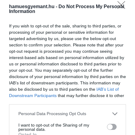
hamuesgyemant.hu -
Do Not Process My Personal
Information
If you wish to opt-out of the sale, sharing to third parties, or
processing of your personal or sensitive information for
targeted advertising by us, please use the below opt-out
section to confirm your selection. Please note that after your
opt-out request is processed you may continue seeing
interest-based ads based on personal information utilized by
us or personal information disclosed to third parties prior to
your opt-out. You may separately opt-out of the further
A bejegyzés megtekintése az Instagramon
disclosure of your personal information by third parties on the
IAB’s list of downstream participants. This information may
also be disclosed by us to third parties on the
IAB’s List of
Downstream Participants
that may further disclose it to other
third parties.
Please note that this website/app uses one or more Google
Personal Data Processing Opt Outs
services and may gather and store information including but
not limited to your visit or usage behaviour. You may click to
I want to opt-out of the Sharing of my
personal data.
grant or deny consent to Google and its third-party tags to
Opted In