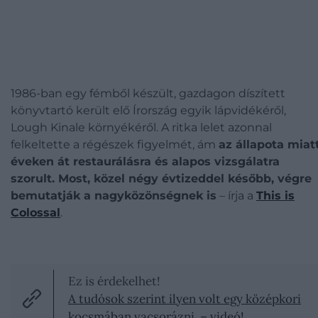
1986-ban egy fémből készült, gazdagon díszített
könyvtartó került elő Írország egyik lápvidékéről,
Lough Kinale környékéről. A ritka lelet azonnal
felkeltette a régészek figyelmét, ám
az állapota miat
éveken át restaurálásra és alapos vizsgálatra
szorult. Most, közel négy évtizeddel később, végre
bemutatják a nagyközönségnek is
– írja a
This is
Colossal
.
Ez is érdekelhet!
A tudósok szerint ilyen volt egy középkori
kocsmában vacsorázni – videó!