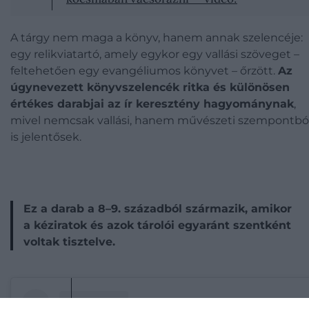
A tárgy nem maga a könyv, hanem annak szelencéje:
egy relikviatartó, amely egykor egy vallási szöveget –
feltehetően egy evangéliumos könyvet – őrzött.
Az
úgynevezett könyvszelencék ritka és különösen
értékes darabjai az ír keresztény hagyománynak
,
mivel nemcsak vallási, hanem művészeti szempontbó
is jelentősek.
Ez a darab a 8–9. századból származik, amikor
a kéziratok és azok tárolói egyaránt szentként
voltak tisztelve.