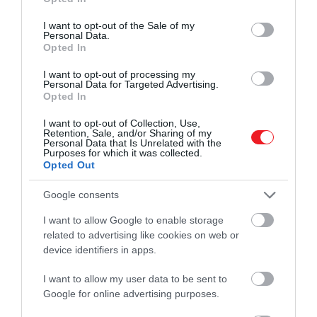
use your data for below specified purposes in below Google
consent section.
Chris Ware (@chris_ware_mediation) által megosztott bejegyzés
I want to opt-out of the Sale of my
Personal Data.
Opted In
I want to opt-out of processing my
Personal Data for Targeted Advertising.
A leletet egy fémdetektoros hobbi-régész fedezte fel,
Opted In
és bár azonnal jelentette a hatóságoknak, a
I want to opt-out of Collection, Use,
körülmények és a szerkezet összetettsége miatt csak
Retention, Sale, and/or Sharing of my
Personal Data that Is Unrelated with the
hosszú évek alatt sikerült biztonságosan restaurálni.
A
Purposes for which it was collected.
tárolóba zárt könyv szinte teljesen megsemmisült,
Opted Out
ám az ékszerszerű külseje, a rávésett minták és a
Google consents
szerkezete önmagában is kiemelkedő műkincsé
teszik.
I want to allow Google to enable storage
related to advertising like cookies on web or
device identifiers in apps.
Még több érdekesség!
Higany, emberi maradványok fogyasztása,
I want to allow my user data to be sent to
kivéreztetés – 5 megdöbbentő középkori
Google for online advertising purposes.
orvoslási módszer