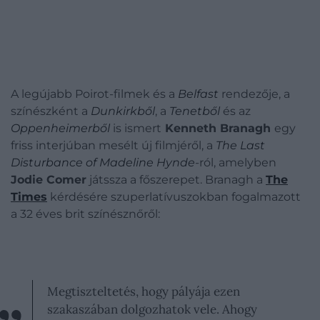
A legújabb Poirot-filmek és a
Belfast
rendezője, a
színészként a
Dunkirkből
, a
Tenetből
és az
Oppenheimerből
is ismert
Kenneth Branagh
egy
friss interjúban mesélt új filmjéről, a
The Last
Disturbance of Madeline Hynde
-ról, amelyben
Jodie Comer
játssza a főszerepet. Branagh a
The
Times
kérdésére szuperlatívuszokban fogalmazott
a 32 éves brit színésznőről:
Megtiszteltetés, hogy pályája ezen
szakaszában dolgozhatok vele. Ahogy