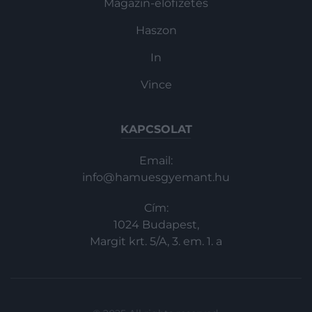
Magazin-előfizetés
Haszon
In
Vince
KAPCSOLAT
Email:
info@hamuesgyemant.hu
Cím:
1024 Budapest,
Margit krt. 5/A, 3. em. 1. a