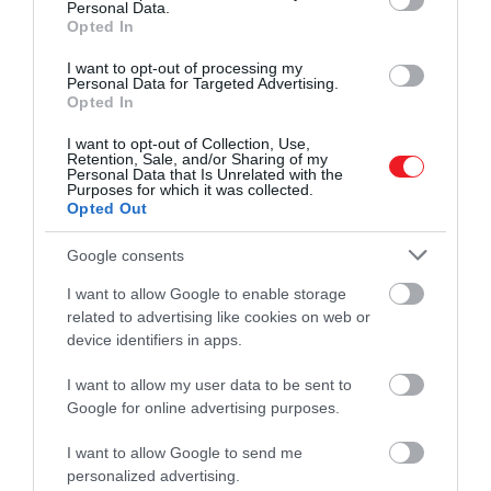
szerepel. A történet részleteiről Branagh egyelőre
Personal Data.
Opted In
szűkszavúan nyilatkozott, csupán sejtelmes, lírai
utalásokat tett Comer karakterére: „a lélek sötét
I want to opt-out of processing my
éjszakájáról”, valamint „nyers érzelmi kitárulkozásról”
Personal Data for Targeted Advertising.
Opted In
beszélt.
I want to opt-out of Collection, Use,
Retention, Sale, and/or Sharing of my
Ha tovább olvasnál:
Personal Data that Is Unrelated with the
Purposes for which it was collected.
Meryl Streep visszatérne a Mamma Mia!
Opted Out
harmadik részébe
Google consents
Jodie Comer a
Megszállottak viadala
című
I want to allow Google to enable storage
sorozatnak köszönhetően vált világhírűvé – ebben a
related to advertising like cookies on web or
kiszámíthatatlan bérgyilkost, Villanelle-t alakította. A
device identifiers in apps.
szerep több rangos elismerést is hozott számára,
I want to allow my user data to be sent to
2019-ben például Emmy-díjat nyert a legjobb női
Google for online advertising purposes.
főszereplő kategóriában.
Ridley Scott
2021-es
történelmi drámájában,
Az utolsó párbajban
Matt
I want to allow Google to send me
Damon
és
Ben Affleck
partnere volt, míg
Jeff
personalized advertising.