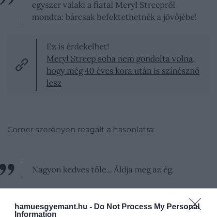
egyszer valaki a fiatal Meryl Streepről
mondta: bárcsak befektethetnék a jövőjébe!
Ez is érdekelhet!
Meryl Streep soha nem gondolta volna,
hogy még 40 éves kora után is színésznő
lesz
Comer szerényen reagált a hasonlatra:
Nagyon kedves tőle... Áldja meg az ég.
hamuesgyemant.hu -
Do Not Process My Personal
Information