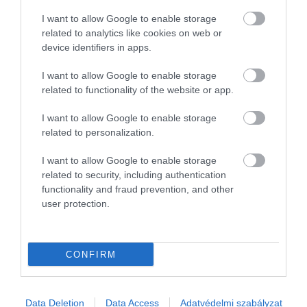
Nichols
2023-as
Motorosok
című filmjében
Tom
I want to allow Google to enable storage
Hardy
és
Austin Butler
oldalán játszott.
related to analytics like cookies on web or
device identifiers in apps.
Mostanában pedig Danny Boyle várva várt
I want to allow Google to enable storage
zombifilmjében, a 28 évvel később-ben
related to functionality of the website or app.
láthatjuk a magyar mozikban.
I want to allow Google to enable storage
Olvasd el ezt is!
related to personalization.
Wes Andersont folyamatosan
I want to allow Google to enable storage
visszautasítja kedvenc Oscar-díjas
related to security, including authentication
functionality and fraud prevention, and other
színésznője
user protection.
Kevin Spacey visszatér: új thrillerben
kapott szerepet a kegyvesztett színész
Hivatalos: ez a 6 kiváló színész már
CONFIRM
biztosan játszik a Max Harry Potter-
sorozatában
Data Deletion
Data Access
Adatvédelmi szabályzat