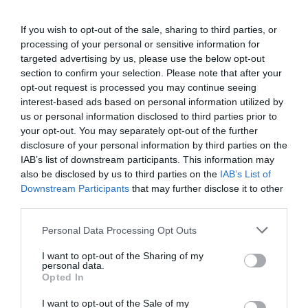
If you wish to opt-out of the sale, sharing to third parties, or
processing of your personal or sensitive information for
targeted advertising by us, please use the below opt-out
section to confirm your selection. Please note that after your
opt-out request is processed you may continue seeing
interest-based ads based on personal information utilized by
us or personal information disclosed to third parties prior to
your opt-out. You may separately opt-out of the further
disclosure of your personal information by third parties on the
IAB’s list of downstream participants. This information may
also be disclosed by us to third parties on the
IAB’s List of
Downstream Participants
that may further disclose it to other
third parties.
Fotó:
lev radin/Shutterstock
Please note that this website/app uses one or more Google
Personal Data Processing Opt Outs
services and may gather and store information including but
A
The Last Disturbance of Madeline Hynde
not limited to your visit or usage behaviour. You may click to
I want to opt-out of the Sharing of my
várhatóan jövőre kerül a mozikba – a pszichológiai
personal data.
grant or deny consent to Google and its third-party tags to
thrillerben Comer mellett
Patricia Arquette,
Opted In
use your data for below specified purposes in below Google
Michael Sheen, Tom Bateman
és
Vicky McClure
is
consent section.
I want to opt-out of the Sale of my