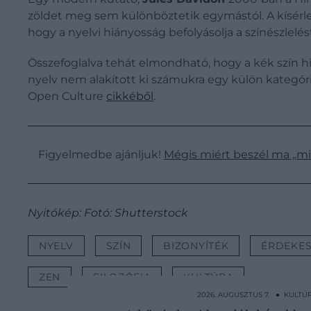
zöldet meg sem különböztetik egymástól. A kísérlet
hogy a nyelvi hiányosság befolyásolja a színészlelést
Összefoglalva tehát elmondható, hogy a kék szín hi
nyelv nem alakított ki számukra egy külön kategóriát
Open Culture
cikkéből
.
Figyelmedbe ajánljuk!
Mégis miért beszél ma „mi
Nyitókép: Fotó: Shutterstock
NYELV
SZÍN
BIZONYÍTÉK
ÉRDEKE
ZEN
FILOZÓFIA
KULTÚRA
2026. AUGUSZTUS 7. ● KULTÚ