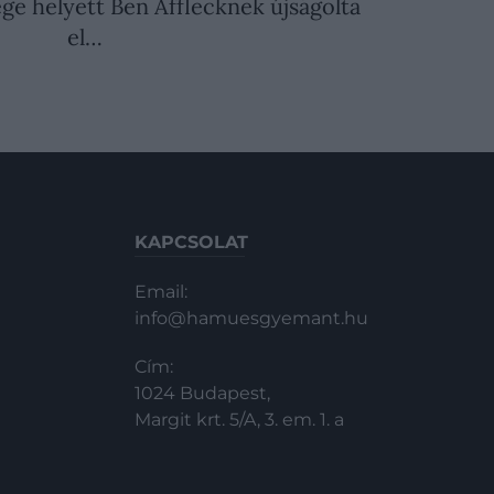
ge helyett Ben Afflecknek újságolta
el…
KAPCSOLAT
Email:
info@hamuesgyemant.hu
Cím:
1024 Budapest,
Margit krt. 5/A, 3. em. 1. a