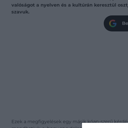
valóságot a nyelven és a kultúrán keresztül oszt
szavuk.
Be
Ezek a megfigyelések egy másik kóan-szerű kérdés