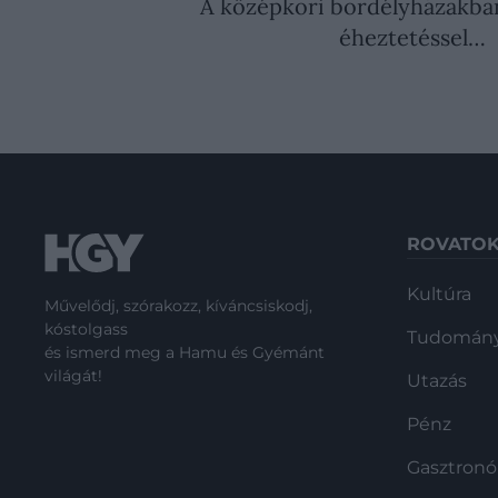
A középkori bordélyházakban
éheztetéssel…
ROVATO
Kultúra
Művelődj, szórakozz, kíváncsiskodj,
kóstolgass
Tudomán
és ismerd meg a Hamu és Gyémánt
világát!
Utazás
Pénz
Gasztron