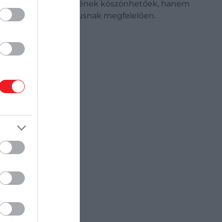
rő anatómiai felépítésének köszönhetőek, hanem
ás kulturális kontextusnak megfelelően.