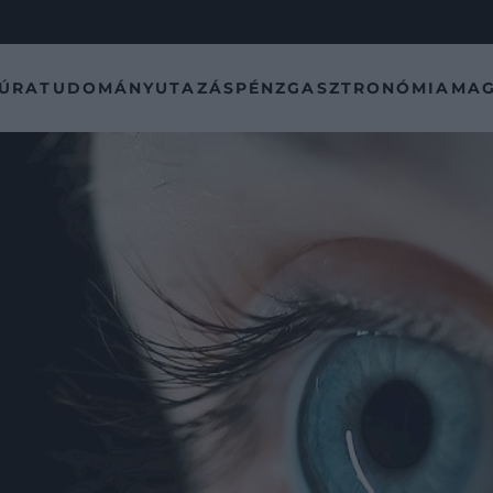
TÚRA
TUDOMÁNY
UTAZÁS
PÉNZ
GASZTRONÓMIA
MAG