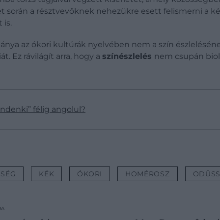
 során a résztvevőknek nehezükre esett felismerni a kék
 is.
ánya az ókori kultúrák nyelvében nem a szín észlelésének
. Ez rávilágít arra, hogy a
színészlelés
nem csupán biol
ndenki” félig angolul?
SSÉG
KÉK
ÓKORI
HOMÉROSZ
ODÜSS
RA