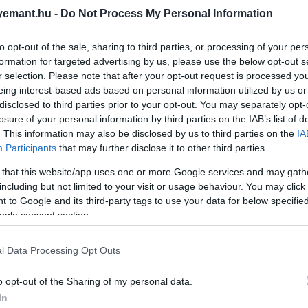
n létezik?
emant.hu -
Do Not Process My Personal Information
to opt-out of the sale, sharing to third parties, or processing of your per
tóideg és a látókéreg együttműködése. És 
formation for targeted advertising by us, please use the below opt-out s
r selection. Please note that after your opt-out request is processed y
 és kategorizálására
eing interest-based ads based on personal information utilized by us or
disclosed to third parties prior to your opt-out. You may separately opt-
losure of your personal information by third parties on the IAB’s list of
. This information may also be disclosed by us to third parties on the
IA
Participants
that may further disclose it to other third parties.
ászában
vagy
Odüsszeiájában
nem találunk olyan kifejez
 that this website/app uses one or more Google services and may gath
ra
is jellemző.
including but not limited to your visit or usage behaviour. You may click 
 to Google and its third-party tags to use your data for below specifi
ogle consent section.
st az ókori rómaiak
l Data Processing Opt Outs
o opt-out of the Sharing of my personal data.
ségek az evolúciós fejlődési szakaszokkal függnek össze,
In