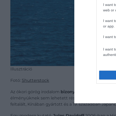
I want t
web or d
I want t
or app.
I want t
I want t
authenti
Illusztráció
Fotó:
Shutterstock
Az ókori görög irodalom
bizonyítékai
azt mutatják,
élményüknek sem lehetett része. A szín egyébként 
feltalált, Kínában gyártott és a 19. században Japán
Egy modern kutató,
Jules Davidoff
2006-ban a Himb