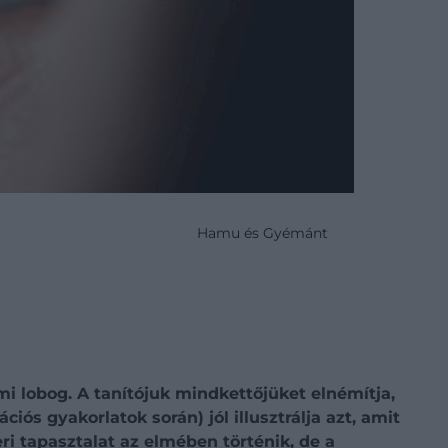
Hamu és Gyémánt
ami lobog. A tanítójuk mindkettőjüket elnémítja,
s gyakorlatok során) jól illusztrálja azt, amit
ri tapasztalat az elmében történik, de a