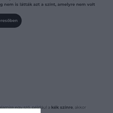
g nem is látták azt a színt, amelyre nem volt
Keresőben
lamire egy szó, például a
kék
színre
, akkor