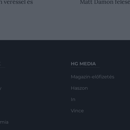
 veréssel és
Matt Damon felesé
K
HG MEDIA
Magazin-előfizetés
y
Haszon
In
Vince
ómia