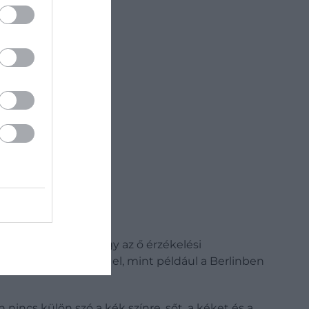
zös szókincsének, így az ő érzékelési
esztésével terjedt el, mint például a Berlinben
nincs külön szó a kék színre, sőt, a kéket és a