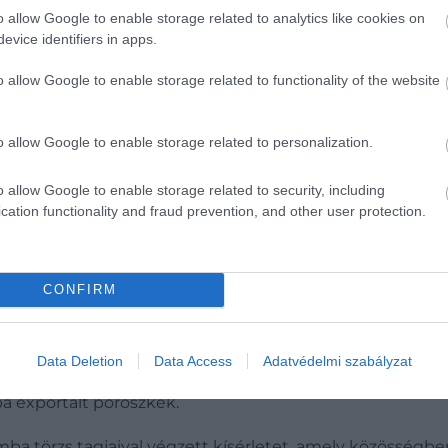
o allow Google to enable storage related to analytics like cookies on
evice identifiers in apps.
o allow Google to enable storage related to functionality of the website
o allow Google to enable storage related to personalization.
o allow Google to enable storage related to security, including
cation functionality and fraud prevention, and other user protection.
CONFIRM
 hogy mivel a kék nem volt része Homérosz és olvasói kö
Data Deletion
Data Access
Adatvédelmi szabályzat
a modern korban a kék pigmentként ható anyagok kifejl
ba exportált poroszkék.
a törzs tagjaival végzett kísérletet, amely közösségben 