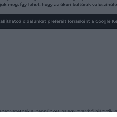
juk meg. Így lehet, hogy az ókori kultúrák valószínűle
állíthatod oldalunkat preferált forrásként a Google 
hez vezetnek el bennünket: ha egy nyelvből hiányzik va