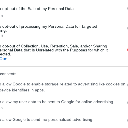
utatkozó különbségek azonban nem az emberi szem elté
o opt-out of the Sale of my Personal Data.
mi különböző érzelmi reakciókat vált ki, mindezt más-m
In
to opt-out of processing my Personal Data for Targeted
ing.
In
o opt-out of Collection, Use, Retention, Sale, and/or Sharing
ersonal Data that Is Unrelated with the Purposes for which it
lected.
Out
consents
o allow Google to enable storage related to advertising like cookies on
evice identifiers in apps.
o allow my user data to be sent to Google for online advertising
s.
to allow Google to send me personalized advertising.