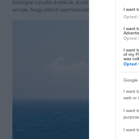
biológiai vizuális érzékük. A színérzékelésben m
I want t
annak, hogy eltérő szemterületeket stimulálnak, a
Opted 
I want 
Advertis
Opted 
I want t
of my P
was col
Opted 
Google 
I want t
web or d
I want t
purpose
I want 