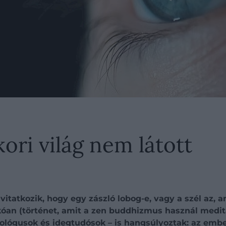
kori világ nem látott
 vitatkozik, hogy egy zászló lobog-e, vagy a szél az, 
 (történet, amit a zen buddhizmus használ meditáció
hológusok és idegtudósok – is hangsúlyoztak: az embe