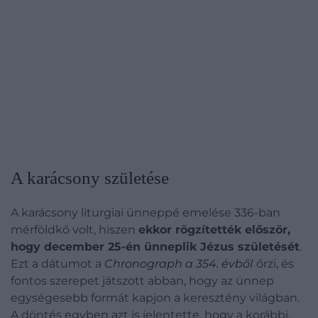
A karácsony születése
A karácsony liturgiai ünneppé emelése 336-ban
mérföldkő volt, hiszen
ekkor rögzítették először,
hogy december 25-én ünneplik Jézus születését
.
Ezt a dátumot a
Chronograph a 354. évből
őrzi, és
fontos szerepet játszott abban, hogy az ünnep
egységesebb formát kapjon a keresztény világban.
A döntés egyben azt is jelentette, hogy a korábbi,