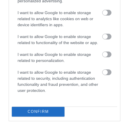
personalized advertising.
emberközpontú pillanata volt. Brit és német
katonák egyes frontszakaszokon letették a fegyvert,
I want to allow Google to enable storage
énekeltek, ajándékot cseréltek és közös
related to analytics like cookies on web or
temetéseket tartottak. Bár a katonai vezetés nem
device identifiers in apps.
támogatta az ilyen megnyilvánulásokat, a
I want to allow Google to enable storage
frontkatonák spontán döntése mégis megtörtént,
related to functionality of the website or app.
és erről naplók, levelek és fényképek is
tanúskodnak.
I want to allow Google to enable storage
related to personalization.
A fegyverszünet nem fordította meg a
I want to allow Google to enable storage
háború menetét, de rávilágított arra, hogy
related to security, including authentication
az ünnep üzenete nem tűnik el a
functionality and fraud prevention, and other
user protection.
legembertelenebb körülmények között
sem.
CONFIRM
Ezt is olvasd el!
5 különleges karácsonyi sütemény, amit