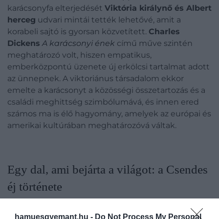
karácsonyfa elterjedését
Viktória királynő és Albert
herceg
udvari mintái tették lehetővé, amit a
korabeli sajtó is gyorsan közvetített.
Charles
Dickens
A karácsonyi ének
című műve szintén
meghatározó volt, hiszen empatikus,
emberközpontú üzenete új erkölcsi tartalmat adott
az ünnepnek. A viktoriánus társadalom ekkor
emelte a karácsonyt a közösségi összetartozás és a
családi meghittség szimbólumává, és innen ered
számos ma is élő hagyomány, amelyek az európai és
amerikai kultúrában meghatározóvá váltak.
Egy dal, ami bejárta a világot: a Csendes
éj története
hamuesgyemant.hu -
Do Not Process My Personal