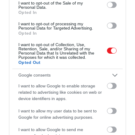
consent section.
I want to opt-out of the Sale of my
Personal Data.
Opted In
I want to opt-out of processing my
Personal Data for Targeted Advertising.
Opted In
I want to opt-out of Collection, Use,
Retention, Sale, and/or Sharing of my
Personal Data that Is Unrelated with the
Purposes for which it was collected.
Opted Out
Google consents
I want to allow Google to enable storage
related to advertising like cookies on web or
device identifiers in apps.
Osztrák-magyar katonák 1914 karácsonyán
I want to allow my user data to be sent to
Fotó:
Pen & Sword/SSPL/Getty Images
Google for online advertising purposes.
Az
1914-es karácsonyi
fegyverszünet
az első
I want to allow Google to send me
világháború egyik legmegrázóbb és leginkább