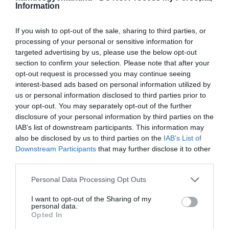
Information
If you wish to opt-out of the sale, sharing to third parties, or
processing of your personal or sensitive information for
targeted advertising by us, please use the below opt-out
section to confirm your selection. Please note that after your
opt-out request is processed you may continue seeing
1818 karácsonyán egy csendesebb, mégis
interest-based ads based on personal information utilized by
világszinten nagy hatást gyakorló esemény történt,
us or personal information disclosed to third parties prior to
amikor először adták elő a
Csendes éj
című dalt az
your opt-out. You may separately opt-out of the further
oberndorfi Szent Miklós-templomban. A
Joseph
disclosure of your personal information by third parties on the
Mohr és Franz Xaver Gruber
által írt mű eredetileg
IAB’s list of downstream participants. This information may
also be disclosed by us to third parties on the
IAB’s List of
egyszerű, gitárkíséretre készült karácsonyi ének
Downstream Participants
that may further disclose it to other
volt. A dallam és a szöveg együttese gyorsan terjedt,
third parties.
és néhány évtized alatt Európa-szerte ismertté vált,
a 20. századra pedig a világ egyik legtöbbet énekelt
Please note that this website/app uses one or more Google
Personal Data Processing Opt Outs
karácsonyi dalává nőtte ki magát.
services and may gather and store information including but
not limited to your visit or usage behaviour. You may click to
I want to opt-out of the Sharing of my
personal data.
grant or deny consent to Google and its third-party tags to
Béke a lövészárokban
Opted In
use your data for below specified purposes in below Google