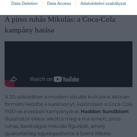
egyszer az életben érdemes megkóstolni
Data Deletion
Data Access
Adatvédelmi szabályzat
A piros ruhás Mikulás: a Coca-Cola
kampány hatása
A 20. században a modern vizuális kultúra is aktívan
formálni kezdte a karácsonyt, különösen a Coca-Cola
1930-as évekbeli kampányával.
Haddon Sundblom
illusztrátor ekkor alkotta meg a ma ismert, piros
ruhás, barátságos Mikulás figuráját, amely
gyakorlatilag egységesítette a Szent Miklós-