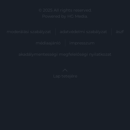
© 2025 All rights reserved.
Powered by
HG Media
.
moderálási szabályzat
adatvédelmi szabályzat
ászf
médiaajánló
impresszum
akadálymentességi megfelelőségi nyilatkozat
Lap tetejére