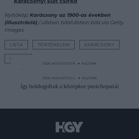
karácsonyi sült csirke
Nyitókép:
Karácsony az 1900-as években
(illusztráció)
/ ullstein bild/ullstein bild via Getty
Images
LISTA
TÖRTÉNELEM
KARÁCSONY
ÜNNEP
2026. AUGUSZTUS 8. ● KULTÚRA
Éhség, kannibalizmus és boszorkányok: a
Jancsi és Juliska…
2026. AUGUSZTUS 4. ● KULTÚRA
Így boldogultak a középkor pszichopatái