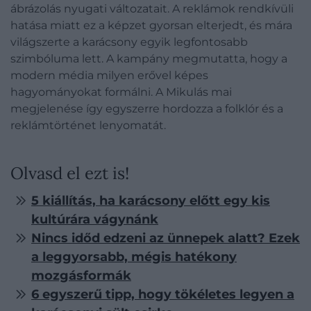
ábrázolás nyugati változatait. A reklámok rendkívüli
hatása miatt ez a képzet gyorsan elterjedt, és mára
világszerte a karácsony egyik legfontosabb
szimbóluma lett. A kampány megmutatta, hogy a
modern média milyen erővel képes
hagyományokat formálni. A Mikulás mai
megjelenése így egyszerre hordozza a folklór és a
reklámtörténet lenyomatát.
Olvasd el ezt is!
5 kiállítás, ha karácsony előtt egy kis
kultúrára vágynánk
Nincs időd edzeni az ünnepek alatt? Ezek
a leggyorsabb, mégis hatékony
mozgásformák
6 egyszerű tipp, hogy tökéletes legyen a