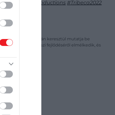
9
#NuyoricanProductions
#Tribeca2022
 Bowl félidei show-ján keresztül mutatja be
ldköveiről és művészi fejlődéséről elmélkedik, és