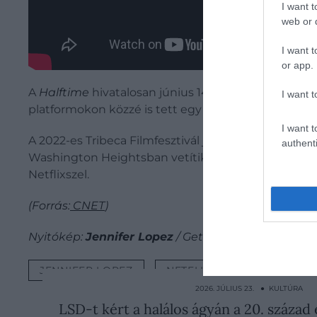
I want t
web or d
I want t
or app.
A
Halftime
hivatalosan június 14-én érkezik a Netfli
I want t
platformokon közzé is tett egy rövid előzetest a fi
I want t
A 2022-es Tribeca Filmfesztivál június 8. és 14. köz
authenti
Washington Heightsban vetítik majd - alig néhány k
Netflixszel.
(Forrás:
CNET
)
Nyitókép:
Jennifer Lopez
/ Getty Images
JENNIFER LOPEZ
NETFLIX
DOKUMENTU
2026. JÚLIUS 23. ● KULTÚRA
LSD-t kért a halálos ágyán a 20. száza