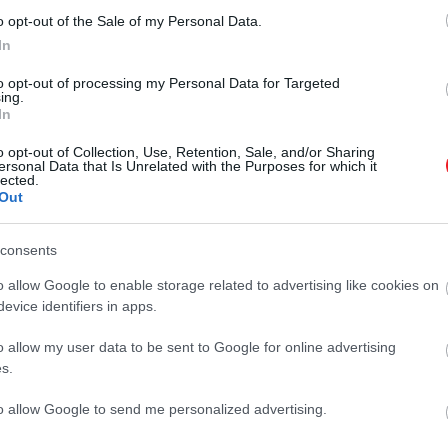
flixFilm
@ConTodoNetflix
@Tribeca
@Egt23
o opt-out of the Sale of my Personal Data.
In
to opt-out of processing my Personal Data for Targeted
ing.
In
amerikai örökségét veszi górcső alá, és a 2020-as Super
o opt-out of Collection, Use, Retention, Sale, and/or Sharing
ersonal Data that Is Unrelated with the Purposes for which it
a szerint a dokumentumfilm Lopezt követi, ahogyan mérfö
lected.
Out
őt ad és inspirál.
consents
o allow Google to enable storage related to advertising like cookies on
evice identifiers in apps.
o allow my user data to be sent to Google for online advertising
s.
to allow Google to send me personalized advertising.