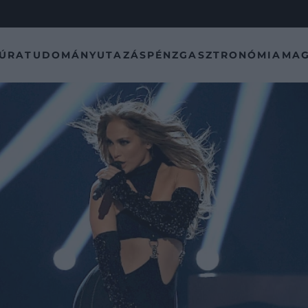
TÚRA
TUDOMÁNY
UTAZÁS
PÉNZ
GASZTRONÓMIA
MAG