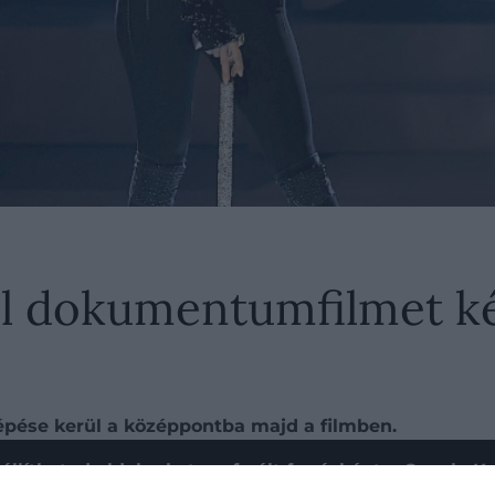
l dokumentumfilmet kés
llépése kerül a középpontba majd a filmben.
állíthatod oldalunkat preferált forrásként a Google 