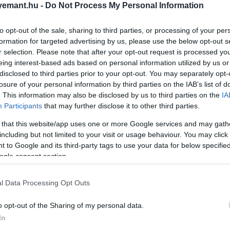
emant.hu -
Do Not Process My Personal Information
to opt-out of the sale, sharing to third parties, or processing of your per
formation for targeted advertising by us, please use the below opt-out s
r selection. Please note that after your opt-out request is processed y
eing interest-based ads based on personal information utilized by us or
disclosed to third parties prior to your opt-out. You may separately opt-
losure of your personal information by third parties on the IAB’s list of
. This information may also be disclosed by us to third parties on the
IA
Participants
that may further disclose it to other third parties.
 that this website/app uses one or more Google services and may gath
including but not limited to your visit or usage behaviour. You may click 
 to Google and its third-party tags to use your data for below specifi
ogle consent section.
umentumfilmje, a
Halftime
nem csak online lesz nézhet
 nyitófilmjeként.
l Data Processing Opt Outs
o opt-out of the Sharing of my personal data.
In
ime, a
@Netflix
Documentary about Jennifer L