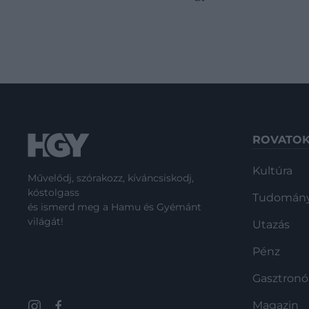
ROVATO
Kultúra
Művelődj, szórakozz, kíváncsiskodj,
kóstolgass
Tudomán
és ismerd meg a Hamu és Gyémánt
világát!
Utazás
Pénz
Gasztron
Magazin