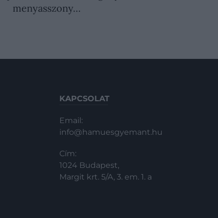
menyasszony…
KAPCSOLAT
Email:
info@hamuesgyemant.hu
Cím:
1024 Budapest,
Margit krt. 5/A, 3. em. 1. a