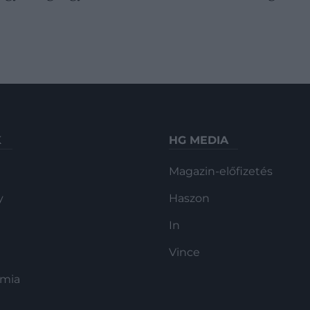
K
HG MEDIA
Magazin-előfizetés
y
Haszon
In
Vince
ómia