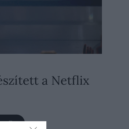
zített a Netflix
Keresőben