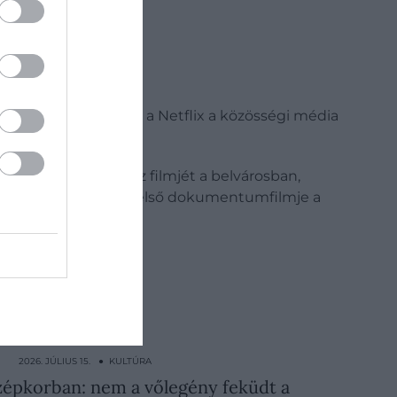
mfesztiválon. Lopez és a Netflix a közösségi média
.
nböző pontjain. Lopez filmjét a belvárosban,
. A
Halftime
a sztár első dokumentumfilmje a
A
2026. JÚLIUS 15. ● KULTÚRA
zépkorban: nem a vőlegény feküdt a