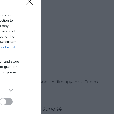
sonal or
ection to
ou may
 personal
out of the
 downstream
B’s List of
er and store
to grant or
ed purposes
ő néhány szerencsésnek. A film ugyanis a Tribeca
opez, releasing June 14.