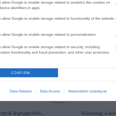
o allow Google to enable storage related to analytics like cookies on
evice identifiers in apps.
o allow Google to enable storage related to functionality of the website
xre, de a világpremierje június 8-án lesz a New York-i fil
o allow Google to enable storage related to personalization.
lm streaming platformon található oldalára mutató linkkel
o allow Google to enable storage related to security, including
ött zajlik majd, élő, személyes eseményekkel a város külö
cation functionality and fraud prevention, and other user protection.
ilométerre attól a bronxi negyedtől, ahol ő nevelkedett
CONFIRM
Data Deletion
Data Access
Adatvédelmi szabályzat
MFILM
HALFTIME
SUPER BOWL
KULTÚR
d egyik legnagyobb…
Házasság a kö