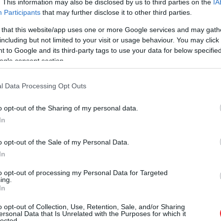
. This information may also be disclosed by us to third parties on the
IA
Participants
that may further disclose it to other third parties.
 that this website/app uses one or more Google services and may gath
including but not limited to your visit or usage behaviour. You may click 
 to Google and its third-party tags to use your data for below specifi
ogle consent section.
l Data Processing Opt Outs
o opt-out of the Sharing of my personal data.
In
o opt-out of the Sale of my Personal Data.
In
to opt-out of processing my Personal Data for Targeted
ing.
In
o opt-out of Collection, Use, Retention, Sale, and/or Sharing
ersonal Data that Is Unrelated with the Purposes for which it
lected.