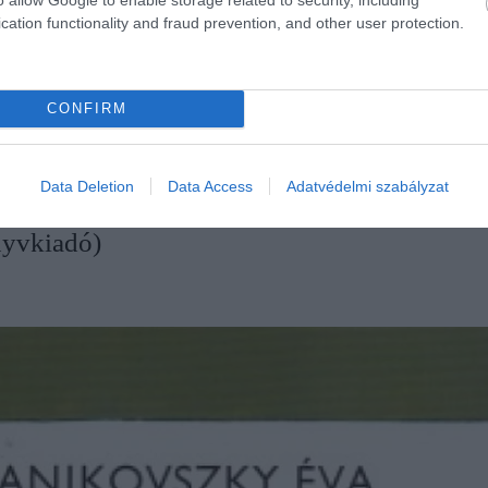
csává, sőt időnként nevetségessé. A kötet humorát az adj
cation functionality and fraud prevention, and other user protection.
nek tűnik, mint az, ahogyan az idősebbek viselkednek.
CONFIRM
árgy az irodalomrajongóknak
Data Deletion
Data Access
Adatvédelmi szabályzat
nyvkiadó)