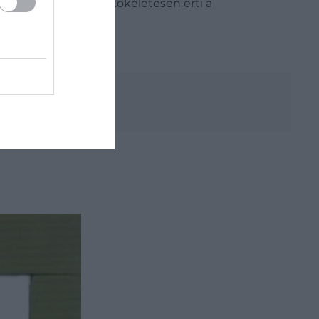
a, hogy
Janikovszky
tökéletesen érti a