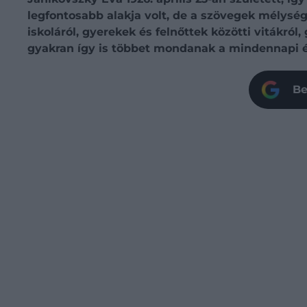
legfontosabb alakja volt, de a szövegek mélység
iskoláról, gyerekek és felnőttek közötti vitákró
gyakran így is többet mondanak a mindennapi é
Be