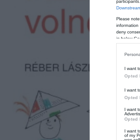
participants
Downstream 
Please note
information 
deny consent
in below Go
Persona
I want t
Opted 
I want t
Opted 
I want 
Advertis
Opted 
I want t
of my P
was col