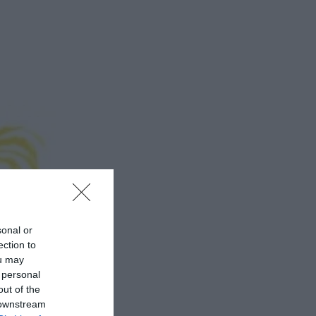
sonal or
ection to
ou may
 personal
out of the
 downstream