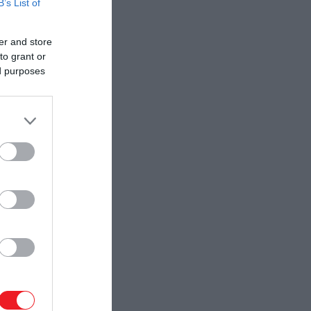
B’s List of
er and store
to grant or
ed purposes