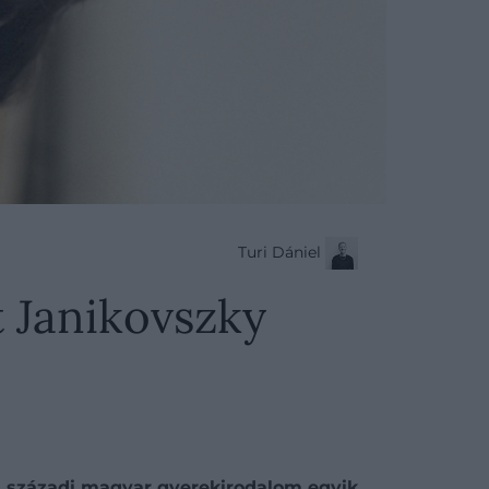
Turi Dániel
t Janikovszky
20. századi magyar gyerekirodalom egyik