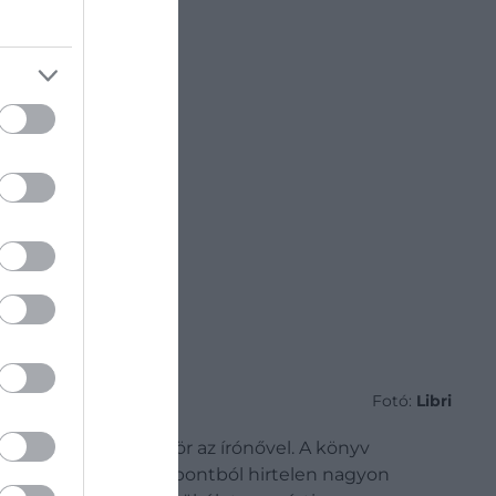
Fotó:
Libri
st találkoznak először az írónővel. A könyv
jhatna.
Ebből a nézőpontból hirtelen nagyon