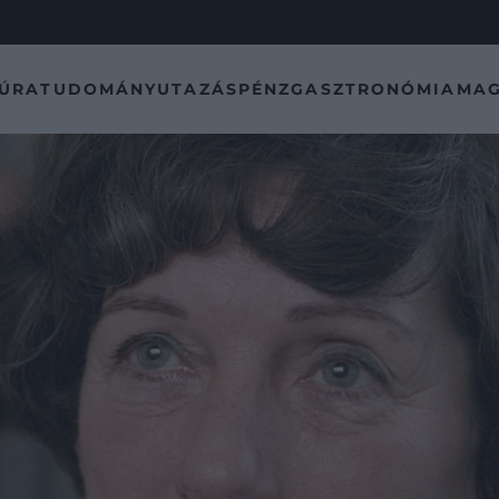
TÚRA
TUDOMÁNY
UTAZÁS
PÉNZ
GASZTRONÓMIA
MAG