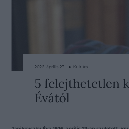
2026. április 23. ● Kultúra
5 felejthetetlen 
Évától
Janikovszky Éva 1926. április 23-án született, í