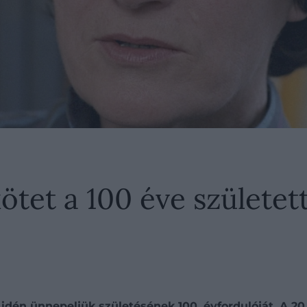
kötet a 100 éve születet
gy idén ünnepeljük születésének 100. évfordulóját. A 