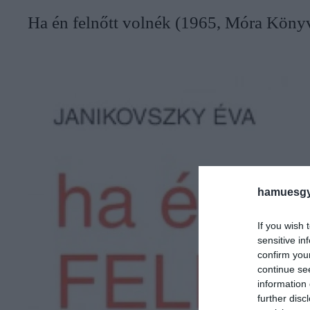
Ha én felnőtt volnék (1965, Móra Köny
hamuesgy
If you wish 
sensitive in
confirm you
continue se
information 
further disc