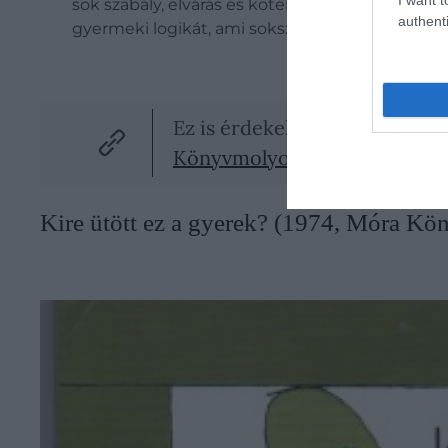
sok szabály, elvárás és kötelezettség válik fur
authenti
gyermeki logikát, ami sokszor következetesebb
Ez is érdekelhet!
Könyvmolyok kedvencei – 5 t
Kire ütött ez a gyerek? (1974, Móra Kö