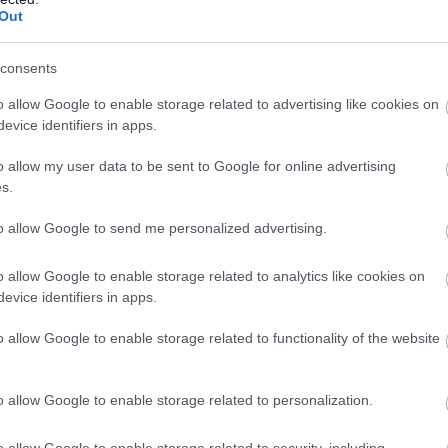
Out
consents
o allow Google to enable storage related to advertising like cookies on
evice identifiers in apps.
o allow my user data to be sent to Google for online advertising
s.
to allow Google to send me personalized advertising.
o allow Google to enable storage related to analytics like cookies on
evice identifiers in apps.
o allow Google to enable storage related to functionality of the website
o allow Google to enable storage related to personalization.
nikovszky-kötet, és jó belépési pont azoknak is, akik mo
lja, mit csinálna másként, ha a felnőttek bőrébe bú
o allow Google to enable storage related to security, including