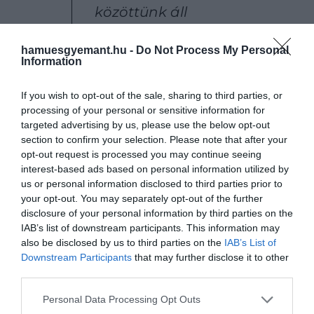
közöttünk áll
hamuesgyemant.hu -
Do Not Process My Personal
Information
– idézi a portál a herceget, aki sokak szerint
rendkívül ízléstelen módon még az édesapja
If you wish to opt-out of the sale, sharing to third parties, or
betegségét is megemlítette a beszélgetésben.
processing of your personal or sensitive information for
targeted advertising by us, please use the below opt-out
section to confirm your selection. Please note that after your
opt-out request is processed you may continue seeing
Nagyon szeretnék
interest-based ads based on personal information utilized by
megbékélni mindenkivel,
us or personal information disclosed to third parties prior to
your opt-out. You may separately opt-out of the further
nincs értelme a harcnak.
Az
disclosure of your personal information by third parties on the
élet értékes, és nem
IAB’s list of downstream participants. This information may
tudom, meddig él még
also be disclosed by us to third parties on the
IAB’s List of
Downstream Participants
that may further disclose it to other
apám, aki egyébként nem
third parties.
is beszél velem a
Please note that this website/app uses one or more Google
Personal Data Processing Opt Outs
biztonsági ügyek miatt
services and may gather and store information including but