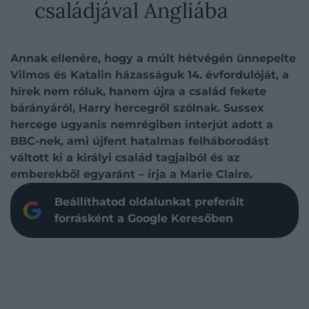
családjával Angliába
Annak ellenére, hogy a múlt hétvégén ünnepelte
Vilmos és Katalin házasságuk 14. évfordulóját, a
hírek nem róluk, hanem újra a család fekete
bárányáról, Harry hercegről szólnak. Sussex
hercege ugyanis nemrégiben interjút adott a
BBC-nek, ami újfent hatalmas felháborodást
váltott ki a királyi család tagjaiból és az
emberekből egyaránt – írja a Marie Claire.
Beállíthatod oldalunkat preferált
forrásként a Google Keresőben