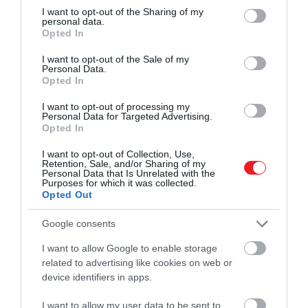
not limited to your visit or usage behaviour. You may click to
I want to opt-out of the Sharing of my
personal data.
grant or deny consent to Google and its third-party tags to
Opted In
use your data for below specified purposes in below Google
– mondta a herceg, aki szerint
consent section.
I want to opt-out of the Sale of my
Personal Data.
a bírósági döntés egyet jelent azzal is, hogy a
Opted In
felesége és gyermekei többé nem lépnek angol
I want to opt-out of processing my
földre és minderről szerinte az édesapja, III. Károly
Personal Data for Targeted Advertising.
Opted In
tehet.
I want to opt-out of Collection, Use,
Retention, Sale, and/or Sharing of my
Personal Data that Is Unrelated with the
Purposes for which it was collected.
Még több érdekesség!
Békülés kizárva: Harry
Opted Out
már III. Károly egészségi állapotáról sem tudhat
semmit
Google consents
I want to allow Google to enable storage
related to advertising like cookies on web or
device identifiers in apps.
Soha nem kértem, hogy
I want to allow my user data to be sent to