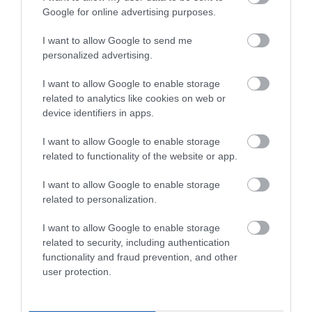
avatkozzon be, csak
azt
Google for online advertising purposes.
kértem tőle, hogy álljon
I want to allow Google to send me
félre, és hagyja, hogy a
personalized advertising.
szakértők végezzék a
I want to allow Google to enable storage
dolgukat. Nem látom
related to analytics like cookies on web or
magam előtt, hogy Meghan
device identifiers in apps.
vagy a gyerekek
I want to allow Google to enable storage
visszatérnének Angliába a
related to functionality of the website or app.
jelenlegi helyzet miatt.
I want to allow Google to enable storage
Imádom az országomat,
related to personalization.
mindig is imádtam és
I want to allow Google to enable storage
borzasztóan szomorúnak
related to security, including authentication
tartom, hogy nem fogom
functionality and fraud prevention, and other
user protection.
tudni megmutatni a
gyerekeimnek.