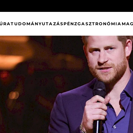
TÚRA
TUDOMÁNY
UTAZÁS
PÉNZ
GASZTRONÓMIA
MAG