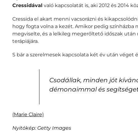
Cressidával
való kapcsolatát is, aki 2012 és 2014 köz
Cressida el akart menni vacsorázni és kikapcsolódni
hogy fogta volna a kezét. Amikor pedig színházba 
megviselte, és a lelkileg megerőltető időszak után r
terápiájára.
S bár a szerelmesek kapcsolata két év után véget 
Csodállak, minden jót kívá
démonaimmal és segítséget
(Marie Claire)
Nyitókép: Getty Images