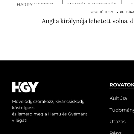
HARRY HERCEG
MENTÁLIS BETEGSÉG
T
2026. JÚLIUS 9. ● KULTÚR
Anglia királynéja lehetett volna,
ROVATO
Kultúra
Művelődj, szórakozz, kíváncsiskodj,
kóstolgass
Tudomán
és ismerd meg a Hamu és Gyémánt
világát!
Utazás
Pénz