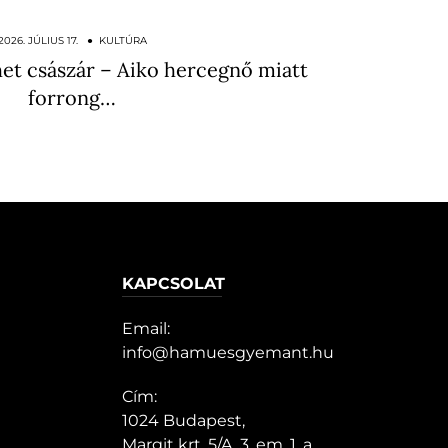
2026. JÚLIUS 17. ● KULTÚRA
et császár – Aiko hercegnő miatt
forrong…
KAPCSOLAT
Email:
info@hamuesgyemant.hu
Cím:
1024 Budapest,
Margit krt. 5/A, 3. em. 1. a