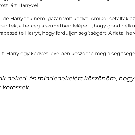
ött járt Harryvel.
, de Harrynek nem igazán volt kedve. Amikor sétáltak az u
mentek, a herceg a szünetben lelépett, hogy gond nélkül
ábeszélte Harryt, hogy forduljon segítségért. A fiatal her
ért, Harry egy kedves levélben köszönte meg a segítségé
nok neked, és mindenekelőtt köszönöm, hogy
 keressek.