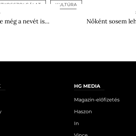
ITKOSSZOLGÁLAT
KULTÚRA
A
 de még a nevét is…
Nőként sosem leh
K
HG MEDIA
Magazin-előfizetés
y
Haszon
In
Vince