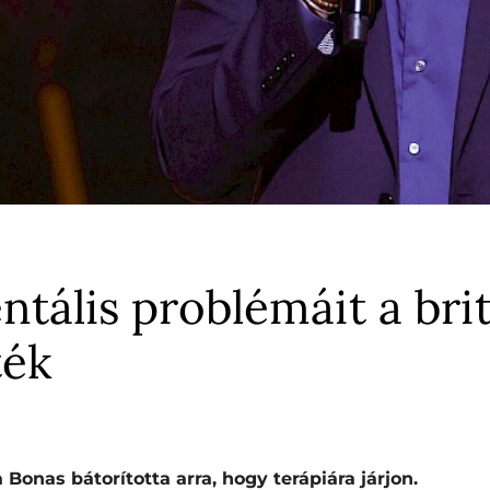
tális problémáit a brit
ték
 Bonas bátorította arra, hogy terápiára járjon.