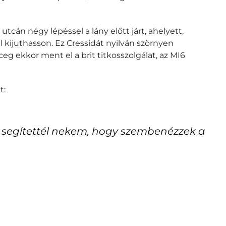
tcán négy lépéssel a lány előtt járt, ahelyett,
 kijuthasson. Ez Cressidát nyilván szörnyen
ceg ekkor ment el a brit titkosszolgálat, az MI6
t:
 segítettél nekem, hogy szembenézzek a