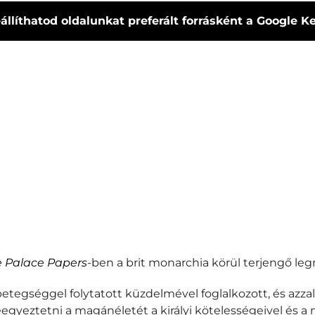
állíthatod oldalunkat preferált forrásként a Google 
 Palace Papers
-ben a brit monarchia körül terjengő leg
betegséggel folytatott küzdelmével foglalkozott, és az
egyeztetni a magánéletét a királyi kötelességeivel és a 