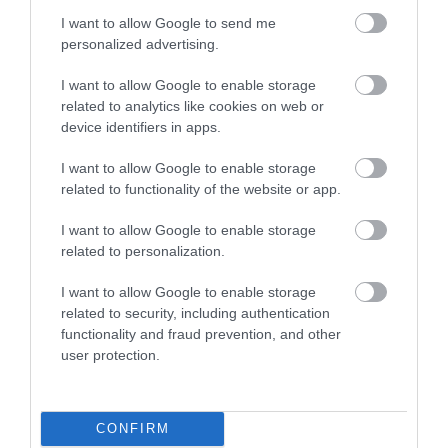
csorognak le az arcán.
I want to allow Google to send me
personalized advertising.
I want to allow Google to enable storage
related to analytics like cookies on web or
device identifiers in apps.
I want to allow Google to enable storage
related to functionality of the website or app.
I want to allow Google to enable storage
related to personalization.
I want to allow Google to enable storage
related to security, including authentication
functionality and fraud prevention, and other
Wikipedia
user protection.
A Két Frida nevű festményét pedig azután festette,
hogy elvált férjétől,
Diego Rivera
festőművésztől.
CONFIRM
Kahlo felszakadt szívvel ül kézen fogva egy másik,