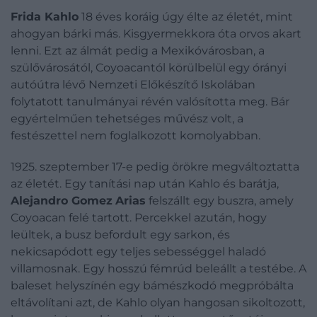
Frida Kahlo
18 éves koráig úgy élte az életét, mint
ahogyan bárki más. Kisgyermekkora óta orvos akart
lenni. Ezt az álmát pedig a Mexikóvárosban, a
szülővárosától, Coyoacantól körülbelül egy órányi
autóútra lévő Nemzeti Előkészítő Iskolában
folytatott tanulmányai révén valósította meg. Bár
egyértelműen tehetséges művész volt, a
festészettel nem foglalkozott komolyabban.
1925. szeptember 17-e pedig örökre megváltoztatta
az életét. Egy tanítási nap után Kahlo és barátja,
Alejandro Gomez
Arias
felszállt egy buszra, amely
Coyoacan felé tartott. Percekkel azután, hogy
leültek, a busz befordult egy sarkon, és
nekicsapódott egy teljes sebességgel haladó
villamosnak. Egy hosszú fémrúd beleállt a testébe. A
baleset helyszínén egy bámészkodó megpróbálta
eltávolítani azt, de Kahlo olyan hangosan sikoltozott,