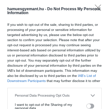
hamuesgyemant.hu -
Do Not Process My Personal
Information
commons.wikimedia.org
If you wish to opt-out of the sale, sharing to third parties, or
Kahlo sérülései olyan súlyosak voltak, hogy az egész
processing of your personal or sensitive information for
testét be kellett gipszelni, és hónapokig gipszfűzőt
targeted advertising by us, please use the below opt-out
viselt. Festőnő úgy érezte, mintha villámcsapás érte
section to confirm your selection. Please note that after your
volna. Sokszor azt mondta, hogy egy fájdalmas
opt-out request is processed you may continue seeing
interest-based ads based on personal information utilized by
bolygón él, amely átlátszó, mint a jég.
us or personal information disclosed to third parties prior to
your opt-out. You may separately opt-out of the further
Kahlo
Önarckép bársonyruhában
című festménye,
disclosure of your personal information by third parties on the
amelyet a gyógyulása alatt festett, elárulja, milyen
IAB’s list of downstream participants. This information may
nagy változásokon ment keresztül. A háttérben
also be disclosed by us to third parties on the
IAB’s List of
látható viharos tengeri táj életének felfordulását
Downstream Participants
that may further disclose it to other
jelzi, és először ábrázolta magát vásznon.
third parties.
Please note that this website/app uses one or more Google
Personal Data Processing Opt Outs
services and may gather and store information including but
Láthatjuk, hogy egy
not limited to your visit or usage behaviour. You may click to
I want to opt-out of the Sharing of my
personal data.