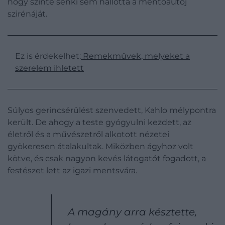
hogy szinte senki sem hallotta a mentőautój
szirénáját.
Ez is érdekelhet:
Remekművek, melyeket a
szerelem ihletett
Súlyos gerincsérülést szenvedett, Kahlo mélypontra
került. De ahogy a teste gyógyulni kezdett, az
életről és a művészetről alkotott nézetei
gyökeresen átalakultak. Miközben ágyhoz volt
kötve, és csak nagyon kevés látogatót fogadott, a
festészet lett az igazi mentsvára.
A magány arra késztette,