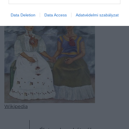
gyógyult változatával.
Data Deletion
Data Access
Adatvédelmi szabályzat
Wikipedia