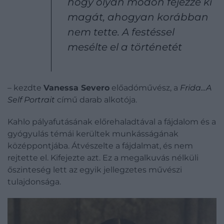
hogy olyan módon fejezze ki
magát, ahogyan korábban
nem tette. A festéssel
mesélte el a történetét
– kezdte
Vanessa Severo
előadóművész, a
Frida...A
Self Portrait
című darab alkotója.
Kahlo pályafutásának előrehaladtával a fájdalom és a
gyógyulás témái kerültek munkásságának
középpontjába. Átvészelte a fájdalmat, és nem
rejtette el. Kifejezte azt. Ez a megalkuvás nélküli
őszinteség lett az egyik jellegzetes művészi
tulajdonsága.