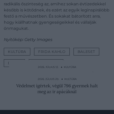
radikális őszinteség az, amihez sokan évtizedekkel
később is kötődnek, és ezért az egyik leginspirálóbb
festő a művészetben. És sokakat bátorított arra,
hogy kiállhatnak gyengeségeikkel és vállalják
önmagukat.
Nyitókép: Getty Images
KULTÚRA
FRIDA KAHLO
BALESET
FESTŐ
TÖRTÉNELEM
2026. JÚLIUS 12. ● KULTÚRA
Megmérgezték, lelőtték, folyóba dobták:
Raszputyin életénél…
2026. JÚLIUS 20. ● KULTÚRA
Védelmet ígértek, végül 796 gyermek halt
meg az ír apácáknál