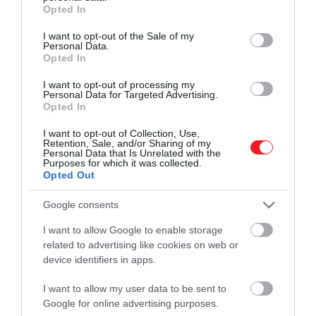
grant or deny consent to Google and its third-party tags to
újjászületési folyamaton
Opted In
use your data for below specified purposes in below Google
megy keresztül. Később azt is
consent section.
I want to opt-out of the Sale of my
Personal Data.
mondta, hogy ő volt az, aki
Opted In
megszülte önmagát
I want to opt-out of processing my
Personal Data for Targeted Advertising.
Opted In
– mondta Stahr.
I want to opt-out of Collection, Use,
Retention, Sale, and/or Sharing of my
Personal Data that Is Unrelated with the
Ahogy Kahlo festőként egyre magabiztosabbá vált,
Purposes for which it was collected.
Opted Out
úgy kezdett el utalni az őt ért traumákra.
A busz
című alkotásán egy Kahlóra hasonlító fiatal nő ül egy
Google consents
busz faülésén, ami értelemszerűen a végzetes
balesete előtti utolsó pillanatokat idézi fel.
I want to allow Google to enable storage
related to advertising like cookies on web or
Később Kahlo fizikai és lelki fájdalmát még szikárabb
device identifiers in apps.
formában ábrázolta. Az 1932-es
Henry Ford kórház
I want to allow my user data to be sent to
című képen vetélés után, vérezve egy kórházi
Google for online advertising purposes.
ágyon ábrázolja magát, miközben könnyek