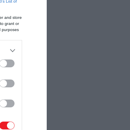
B’s List of
er and store
to grant or
ed purposes