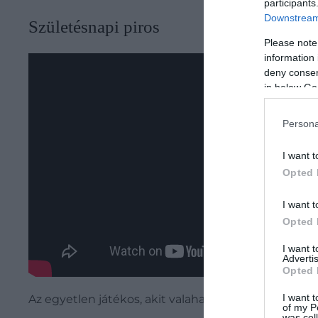
participants
Downstream 
Születésnapi piros
Please note
information 
deny consent
in below Go
Persona
I want t
Opted 
I want t
Opted 
I want 
Advertis
Opted 
I want t
Az egyetlen játékos, akit valaha kiállítottak a szüle
of my P
was col