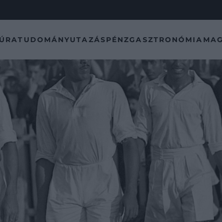
TÚRA
TUDOMÁNY
UTAZÁS
PÉNZ
GASZTRONÓMIA
MAG