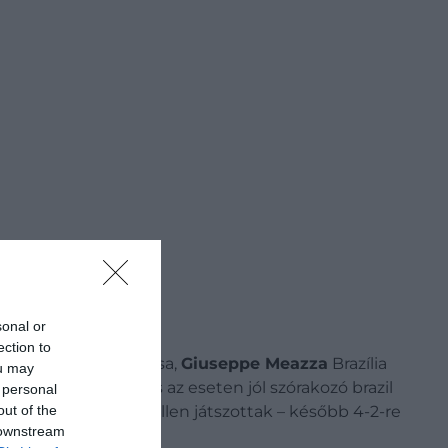
sonal or
ection to
ás első igazi klasszisa,
Giuseppe Meazza
Brazília
ou may
 zökkentette ki, és az eseten jól szórakozó brazil
 personal
out of the
ppen Magyarország ellen játszottak – később 4-2-re
 downstream