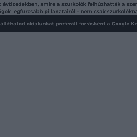
 évtizedekben, amire a szurkolók felhúzhatták a sze
gok legfurcsább pillanatairól – nem csak szurkolóknak
állíthatod oldalunkat preferált forrásként a Google 