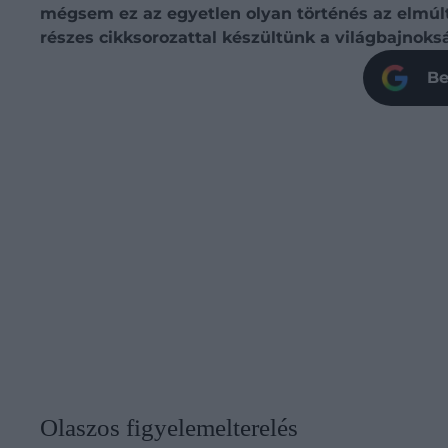
mégsem ez az egyetlen olyan történés az elmúlt
részes cikksorozattal készültünk a világbajnoksá
Be
Olaszos figyelemelterelés