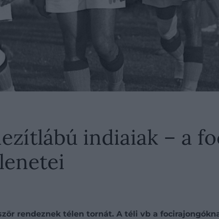
zítlábú indiaiak – a fo
lenetei
ör rendeznek télen tornát. A téli vb a focirajongókn