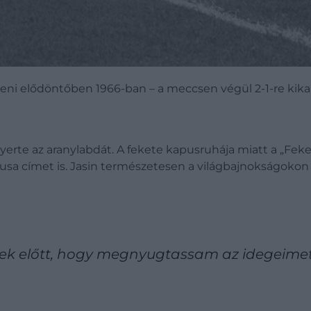
eni elődöntőben 1966-ban – a meccsen végül 2-1-re kika
yerte az aranylabdát. A fekete kapusruhája miatt a „Fek
sa címet is. Jasin természetesen a világbajnokságokon is
sek előtt, hogy megnyugtassam az idegeimet