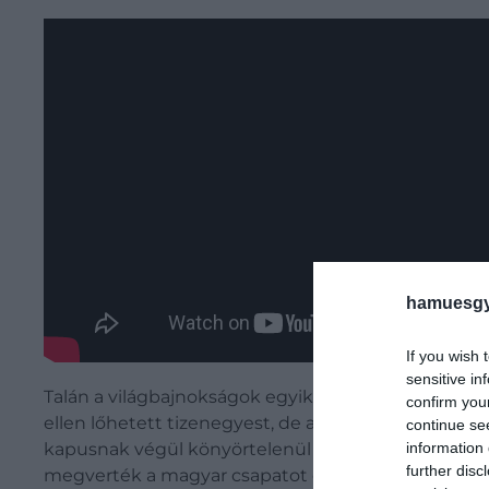
hamuesgy
If you wish 
sensitive in
Talán a világbajnokságok egyik legszórakoztatóbb jele
confirm you
ellen lőhetett tizenegyest, de a büntetőre való kés
continue se
information 
kapusnak végül könyörtelenül belőtte a labdát. Ráa
further disc
megverték a magyar csapatot és világbajnokok let