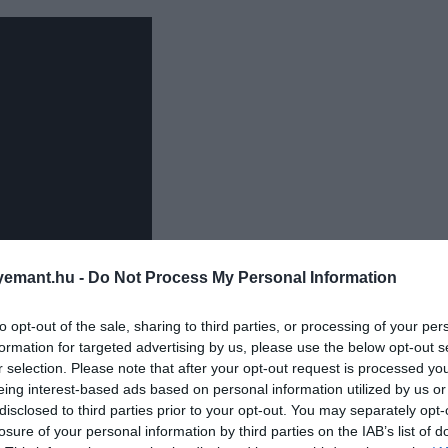
emant.hu -
Do Not Process My Personal Information
to opt-out of the sale, sharing to third parties, or processing of your per
formation for targeted advertising by us, please use the below opt-out s
nete zajlott le az 1938-as francia vb-n. Az olasz labdarúg
r selection. Please note that after your opt-out request is processed y
zülődés közben leesett a nadrágja. Az abszurd jelenet nem
eing interest-based ads based on personal information utilized by us or
disclosed to third parties prior to your opt-out. You may separately opt-
dásul ez a gól juttatta Olaszországot a döntőbe, amit é
losure of your personal information by third parties on the IAB’s list of
tek.