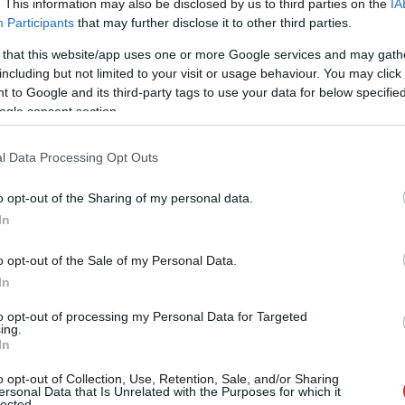
. This information may also be disclosed by us to third parties on the
IA
Participants
that may further disclose it to other third parties.
 that this website/app uses one or more Google services and may gath
including but not limited to your visit or usage behaviour. You may click 
 to Google and its third-party tags to use your data for below specifi
ogle consent section.
l Data Processing Opt Outs
o opt-out of the Sharing of my personal data.
In
o opt-out of the Sale of my Personal Data.
In
to opt-out of processing my Personal Data for Targeted
ing.
In
o opt-out of Collection, Use, Retention, Sale, and/or Sharing
tésnapján az olasz
Gianfranco Zola
volt.
ersonal Data that Is Unrelated with the Purposes for which it
lected.