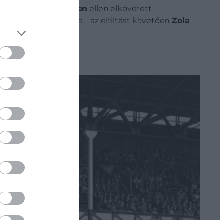
z
Augustine Eguavoen
ellen elkövetett
gbajnokság döntőjébe – az eltiltást követően
Zola