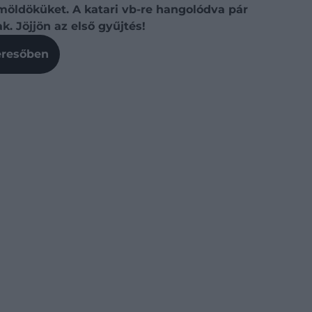
möldöküket. A katari vb-re hangolódva pár
. Jöjjön az első gyűjtés!
Keresőben