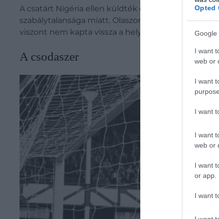
Opted 
A csatárt Nigéria ellen küldték el egy születésnapi
szabálytalansága miatt. Olaszország ettől függetle
viszont nem kapta vissza a helyét a csapatban.
Google 
I want t
A csodaszer
web or d
I want t
purpose
I want 
I want t
web or d
I want t
or app.
I want t
I want t