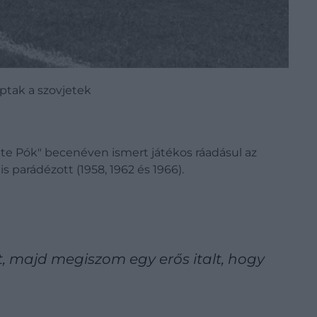
ptak a szovjetek
ete Pók" becenéven ismert játékos ráadásul az
 parádézott (1958, 1962 és 1966).
, majd megiszom egy erős italt, hogy