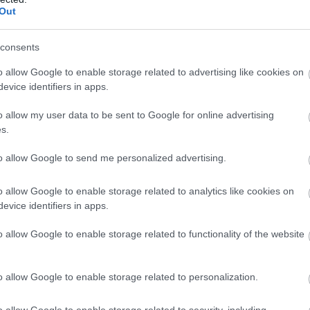
Out
 zuhanyra, hogy aztán további két mérkőzésre eltiltsák a
nül 2-1-re megnyerte a meccset, és végül bejutott a vilá
consents
o allow Google to enable storage related to advertising like cookies on
evice identifiers in apps.
o allow my user data to be sent to Google for online advertising
s.
to allow Google to send me personalized advertising.
o allow Google to enable storage related to analytics like cookies on
evice identifiers in apps.
o allow Google to enable storage related to functionality of the website
o allow Google to enable storage related to personalization.
o allow Google to enable storage related to security, including