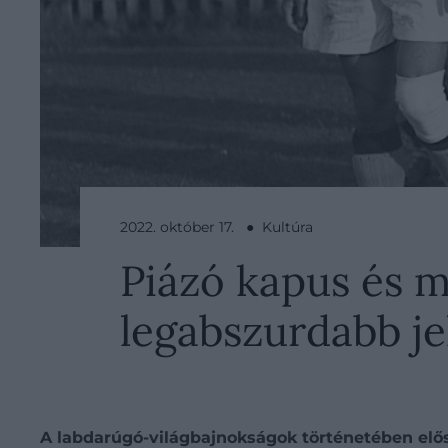
2022. október 17. ● Kultúra
Piázó kapus és me
legabszurdabb je
A labdarúgó-világbajnokságok történetében elősz