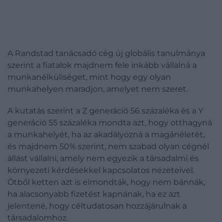
A Randstad tanácsadó cég új globális tanulmánya
szerint a fiatalok majdnem fele inkább vállalná a
munkanélküliséget, mint hogy egy olyan
munkahelyen maradjon, amelyet nem szeret.
A kutatás szerint a Z generáció 56 százaléka és a Y
generáció 55 százaléka mondta azt, hogy otthagyná
a munkahelyét, ha az akadályozná a magánéletét,
és majdnem 50% szerint, nem szabad olyan cégnél
állást vállalni, amely nem egyezik a társadalmi és
környezeti kérdésekkel kapcsolatos nézeteivel.
Ötből ketten azt is elmondták, hogy nem bánnák,
ha alacsonyabb fizetést kapnának, ha ez azt
jelentené, hogy céltudatosan hozzájárulnak a
társadalomhoz.