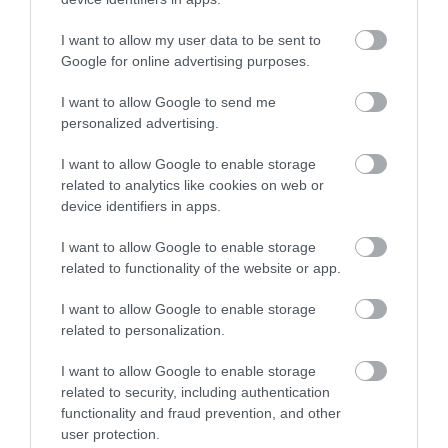
Az Egyesült Királyságban majdnem minden 20.
munkavállaló felmondott a járvány miatt az
I want to allow my user data to be sent to
úgynevezett „nagy felmondás" keretében, és ezek
Google for online advertising purposes.
közül sokan a szabadidős és vendéglátóiparban
I want to allow Google to send me
mondtak fel, ahol a fiatalok teszik ki a munkaerő
personalized advertising.
többségét.
I want to allow Google to enable storage
A labda most már határozottan a munkáltatók
related to analytics like cookies on web or
térfelén van, és a választásuk egyszerű: vagy jobban
device identifiers in apps.
bánnak a munkavállalókkal, vagy elveszítik őket.
I want to allow Google to enable storage
related to functionality of the website or app.
Forrás:
Dazed
I want to allow Google to enable storage
Nyitókép: Eliott Reyna/Unsplash
related to personalization.
KULTÚRA
FIATALOK
MUNKAVÁLLALÁS
I want to allow Google to enable storage
related to security, including authentication
FELMONDÁS
BOLDOGSÁG
FELMÉRÉS
functionality and fraud prevention, and other
2026. AUGUSZTUS 9. ● KULTÚRA
user protection.