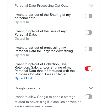
megmutatkozik, hogy a
Please note that this website/app uses one or more Google
Personal Data Processing Opt Outs
munkáltató kiválasztásakor
services and may gather and store information including but
not limited to your visit or usage behaviour. You may click to
I want to opt-out of the Sharing of my
nem akarnak
personal data.
grant or deny consent to Google and its third-party tags to
Opted In
kompromisszumot kötni
use your data for below specified purposes in below Google
consent section.
személyes értékeikkel. A
I want to opt-out of the Sale of my
Personal Data.
vállalkozásoknak újra kell
Opted In
gondolniuk a munkaerő
I want to opt-out of processing my
Personal Data for Targeted Advertising.
vonzására és megtartására
Opted In
vonatkozó megközelítésüket,
I want to opt-out of Collection, Use,
különben komoly versenyre
Retention, Sale, and/or Sharing of my
Personal Data that Is Unrelated with the
kell számítaniuk
Purposes for which it was collected.
Opted Out
Google consents
– mondta
Sander van 't Noordende
, a Randstad
I want to allow Google to enable storage
globális vezérigazgatója egy nyilatkozatban.
related to advertising like cookies on web or
device identifiers in apps.