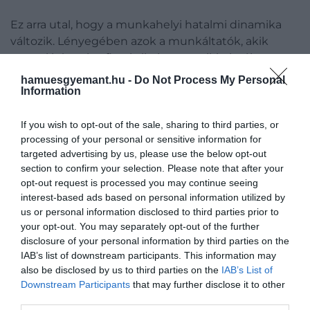
Ez arra utal, hogy a munkahelyi hatalmi dinamika
változik. Lényegében azok a munkáltatók, akik
rosszul bánnak a fiatal alkalmazottaikkal, vékony
jégen mozognak.
hamuesgyemant.hu -
Do Not Process My Personal
Information
If you wish to opt-out of the sale, sharing to third parties, or
Eredményeinknek
processing of your personal or sensitive information for
ébresztőként kell szolgálniuk
targeted advertising by us, please use the below opt-out
section to confirm your selection. Please note that after your
a munkáltatók számára.
opt-out request is processed you may continue seeing
Egyértelmű hatalmi váltás
interest-based ads based on personal information utilized by
us or personal information disclosed to third parties prior to
van folyamatban, ahogy az
your opt-out. You may separately opt-out of the further
emberek újragondolják a
disclosure of your personal information by third parties on the
prioritásokat. A fiatalok teljes
IAB’s list of downstream participants. This information may
also be disclosed by us to third parties on the
IAB’s List of
énjüket akarják hozni a
Downstream Participants
that may further disclose it to other
munkába, ami abban is
third parties.