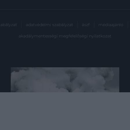
zabályzat
adatvédelmi szabályzat
ászf
médiaajánló
akadálymentességi megfelelőségi nyilatkozat