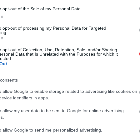
o opt-out of the Sale of my Personal Data.
In
2025. MÁJUS 27. ● HAMU ÉS GYÉMÁNT
to opt-out of processing my Personal Data for Targeted
ing.
Ezt a 15 egykor népszerű
In
Ha a városok rangsorolásáról van szó,
várost mára teljesen
a Time Out magazin gyűjtéseire
o opt-out of Collection, Use, Retention, Sale, and/or Sharing
ersonal Data that Is Unrelated with the Purposes for which it
mindig számíthatunk: legyen szó a
elfelejtették…
lected.
legmacskabarátabb, legnaposabb
Out
HAMU ÉS GYÉMÁNT
vagy a legmagasabb idegenforgalmi
adóval rendelkező helyekről, ebben
consents
az oldalban mindig bízhatunk,
o allow Google to enable storage related to advertising like cookies on
hiszen alapos kutatómunka előzi
evice identifiers in apps.
meg a rangsorok eredményeit.
Most…
o allow my user data to be sent to Google for online advertising
s.
to allow Google to send me personalized advertising.