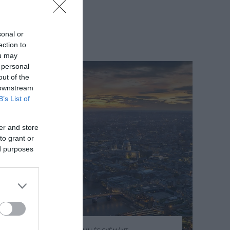
sonal or
ection to
ou may
 personal
out of the
 downstream
B’s List of
er and store
to grant or
ed purposes