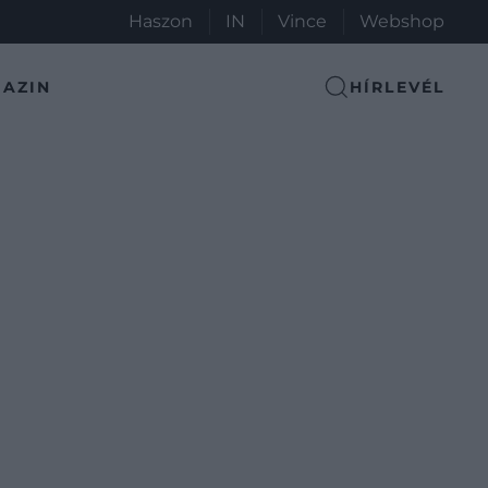
Haszon
IN
Vince
Webshop
AZIN
HÍRLEVÉL