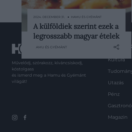
2024. DECEMBER 31. ● HAMU ÉS GYÉMÁNT
A külföldiek szerint ezek a
A Taste Atlas, amely a nemzeti
legrosszabb magyar ételek
konyhákra specializálódott, minden
év végén összeállít egy nemzetközi
ROVATO
HAMU ÉS GYÉMÁNT
gasztronómiai rangsort. Ebben a
listában nemcsak a különböző
Kultúra
Művelődj, szórakozz, kíváncsiskodj,
országok legnépszerűbb étkei
kóstolgass
Tudomán
szerepelnek, hanem azok is,
és ismerd meg a Hamu és Gyémánt
amelyek nem arattak nagy sikert a
világát!
Utazás
külföldi ínyencek körében. Míg olyan
magyar…
Pénz
Gasztron
Magazin