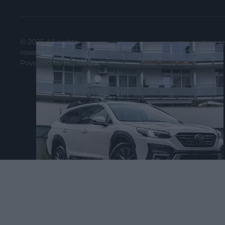
© 2025 All rights
moderálási s
reserved.
Powered by
HG Media
.
2024. DECEMBER 31. ● HAMU ÉS GYÉMÁNT
Itt a lista: ezek az