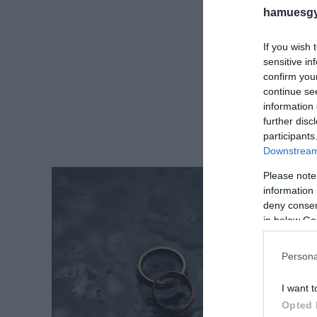
hamuesgy
If you wish 
sensitive in
confirm you
continue se
information 
further disc
participants
Downstream 
Please note
information 
deny consent
in below Go
Persona
I want t
Opted 