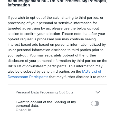
hamuesgyemant.hu -
Do Not Process My Personal
óta a zenei tevékenységek
Information
lehetőségei jelentősen
If you wish to opt-out of the sale, sharing to third parties, or
leszűkültek. Mindazokra
processing of your personal or sensitive information for
gondolok, akik saját bőrükön
targeted advertising by us, please use the below opt-out
érzik ezt: zenészekre, akiknek
section to confirm your selection. Please note that after your
opt-out request is processed you may continue seeing
az életét és munkáját
interest-based ads based on personal information utilized by
alapjaiban rázta meg a
us or personal information disclosed to third parties prior to
your opt-out. You may separately opt-out of the further
távolságtartás
disclosure of your personal information by third parties on the
szükségessége, azokra akik
IAB’s list of downstream participants. This information may
also be disclosed by us to third parties on the
IAB’s List of
elveszítették munkájukat,
Downstream Participants
that may further disclose it to other
akiknek hiányoznak a társas
third parties.
kapcsolatok, mindazokra,
Please note that this website/app uses one or more Google
Personal Data Processing Opt Outs
akik segítségével nehéz
services and may gather and store information including but
not limited to your visit or usage behaviour. You may click to
I want to opt-out of the Sharing of my
körülmények között is
personal data.
grant or deny consent to Google and its third-party tags to
Opted In
megvalósulhat a szükséges
use your data for below specified purposes in below Google