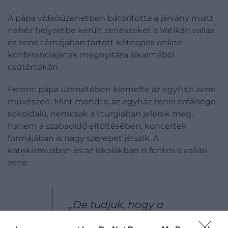
A pápa videóüzenetben bátorította a járvány miatt
nehéz helyzetbe került zenészeket a Vatikán vallás
és zene témájában tartott kétnapos online
konferenciájának megnyitása alkalmából
csütörtökön.
Ferenc pápa üzenetében kiemelte az egyházi zene
művészeit. Mint mondta, az egyház zenei öröksége
sokoldalú, nemcsak a liturgiában jelenik meg,
hanem a szabadidő eltöltésében, koncertek
formájában is nagy szerepet játszik. A
katekizmusban és az iskolákban is fontos a vallási
zene.
„De tudjuk, hogy a
koronavírus-járvány kezdete