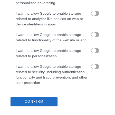
personalized advertising.
ZENE
EMBER
PÁPA
I want to allow Google to enable storage
related to analytics like cookies on web or
KORONAVÍRUS-JÁRVÁNY
NEHÉZSÉG
device identifiers in apps.
I want to allow Google to enable storage
ZENÉSZEK
ONLINE KONFERENCIA
related to functionality of the website or app.
BÁTORÍTÁS
PÉNZ
FERENC PÁPA
I want to allow Google to enable storage
2026. JÚLIUS 30. ● KULTÚRA
related to personalization.
Bajusza és összenőtt szemöldöke miatt
rajongtak a perzsa…
2026. AUGUSZTUS 6. ● KULTÚRA
I want to allow Google to enable storage
Majdnem megszerezte a Romanovok
related to security, including authentication
örökségét az ál-Anasztázia
functionality and fraud prevention, and other
user protection.
CONFIRM