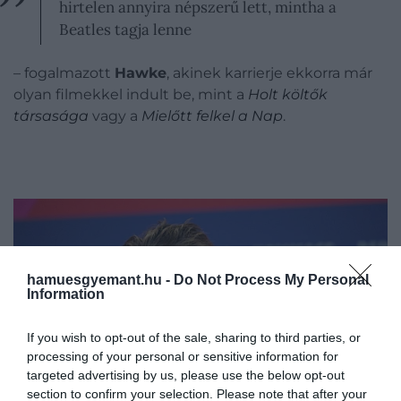
hirtelen annyira népszerű lett, mintha a
Beatles tagja lenne
– fogalmazott
Hawke
, akinek karrierje ekkorra már
olyan filmekkel indult be, mint a
Holt költők
társasága
vagy a
Mielőtt felkel a Nap
.
hamuesgyemant.hu -
Do Not Process My Personal
Information
If you wish to opt-out of the sale, sharing to third parties, or
processing of your personal or sensitive information for
targeted advertising by us, please use the below opt-out
section to confirm your selection. Please note that after your