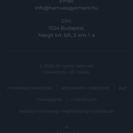
Email:
info@hamuesgyemant.hu
Cím:
1024 Budapest,
Margit krt. 5/A, 3. em. 1. a
© 2025 All rights reserved.
Powered by
HG Media
.
moderálási szabályzat
adatvédelmi szabályzat
ászf
médiaajánló
impresszum
akadálymentességi megfelelőségi nyilatkozat