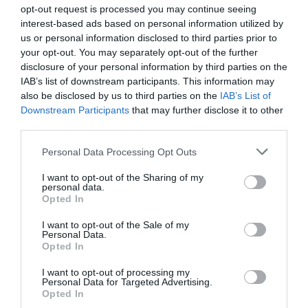
opt-out request is processed you may continue seeing
interest-based ads based on personal information utilized by
us or personal information disclosed to third parties prior to
Fotó:
Sören Stache/picture alliance via Getty Images
your opt-out. You may separately opt-out of the further
disclosure of your personal information by third parties on the
IAB’s list of downstream participants. This information may
Ez is érdekelhet!
also be disclosed by us to third parties on the
IAB’s List of
4 kihagyhatatlan film, ami
Downstream Participants
that may further disclose it to other
szeptemberben érkezik a hazai mozikba
third parties.
Please note that this website/app uses one or more Google
Personal Data Processing Opt Outs
services and may gather and store information including but
not limited to your visit or usage behaviour. You may click to
I want to opt-out of the Sharing of my
personal data.
A
James Cameron
rendezésében készült
Titanic
grant or deny consent to Google and its third-party tags to
Opted In
végül több mint 2,2 milliárd dolláros bevételt hozott
use your data for below specified purposes in below Google
világszerte, és
DiCapriót
a legnagyobb hollywoodi
consent section.
I want to opt-out of the Sale of my
Personal Data.
sztárok közé emelte. Olyan filmek főszereplője lett,
Opted In
mint a
Kapj el, ha tudsz
, az
Aviátor
vagy a
Véres
gyémánt
, amelyek közül kettő Oscar-jelölést is
I want to opt-out of processing my
Personal Data for Targeted Advertising.
hozott számára. Hawke ezzel szemben olyan
Opted In
alkotásokban tűnt fel, mint a
Gattaca
, a
Szép