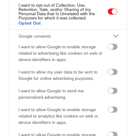
remények
vagy a
Hamlet
, de a valódi, bulvárlapok
I want to opt-out of Collection, Use,
Retention, Sale, and/or Sharing of my
által is kísért hírnév csak akkor érte utol, amikor
Personal Data that Is Unrelated with the
Purposes for which it was collected.
kapcsolatba került
Uma Thurmannel
a
Gattaca
Opted Out
forgatásán.
Google consents
A színész az
Entertainment Weekly
beszámolója
I want to allow Google to enable storage
szerint azonban egyáltalán nem volt elragadtatva
related to advertising like cookies on web or
attól, hogy a magánéletének részleteiről újságok
device identifiers in apps.
számolnak be.
I want to allow my user data to be sent to
Google for online advertising purposes.
Ez még akkor is megalázó, ha épp pozitív
dolgokat írnak
I want to allow Google to send me
personalized advertising.
– mondta Hawke, aki 1998-ban vette feleségül
I want to allow Google to enable storage
Thurmant, két gyermekük született, majd 2005-
related to analytics like cookies on web or
ben elváltak.
device identifiers in apps.
I want to allow Google to enable storage