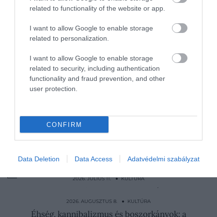
Olvasd el ezt is!
related to functionality of the website or app.
Ezért nem kapta meg végül a Titanic
I want to allow Google to enable storage
related to personalization.
főszerepét Matthew McConaughey
Miért nem találtak soha emberi
I want to allow Google to enable storage
maradványokat a Titanicon?
related to security, including authentication
functionality and fraud prevention, and other
Leonardo DiCaprio lett a Rolex új arca
user protection.
Nyitókép: Vivien Killilea/Getty Images
CONFIRM
ETHAN HAWKE
TITANIC
LEONARDO DICAPRIO
UMA THURMAN
Data Deletion
Data Access
Adatvédelmi szabályzat
HOLLYWOOD
2026. JÚLIUS 11. ● KULTÚRA
A férfi, aki nőként lett a hidegháború
leghírhedtebb kéme
2026. AUGUSZTUS 8. ● KULTÚRA
Éhség, kannibalizmus és boszorkányok: a