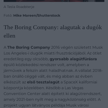
A Tesla Roadsterje
Fotó:
Mike Mareen/Shutterstock
The Boring Company: alagutak a dugók
ellen
A
The Boring Company
2016 végén született Musk
Los Angeles-i dugók miatti frusztrációjából. Az ötlet
eredetileg egy olcsóbb,
gyorsabb alagútfúrásra
épülő közlekedési rendszer volt, amelyben a
járművek a felszín alatt haladhatnak. A vállalat 2018-
ban önálló céggé vált, és még abban az évben
elkészült az
első tesztalagút
a SpaceX kaliforniai
központja közelében. Később a Las Vegas
Convention Center alatt épített ki alagútrendszert,
amely 2021-ben nyílt meg a nagyközönség előtt.
A
projekt ugyan látványos példája Musk városi