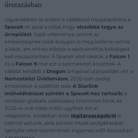
űrutazásban
Ugyanebben az évben a vállalkozó megalapította a
SpaceX
-et azzal a céllal, hogy
olcsóbbá tegye az
űrrepülést
. Saját véleménye szerint az
emberiségnek több bolygón is meg kellene vetnie
a lábát, ám ehhez először a rakétaindítás költségeit
kell visszaszorítani. A SpaceX első rakétái, a
Falcon 1
és a
Falcon 9
már ezt a szemléletet követték. A
vállalat később a
Dragon
űrhajóval utánpótlást vitt a
Nemzetközi Űrállomásra
, 2020-ban pedig
embereket is szállított oda.
A Starlink
műholdhálózat szintén a SpaceX-hez tartozik:
a
rendszer globális, szélessávú internetet kínál, és
2025-re már több millió ügyfelet ért el
világszerte.
Korábban azon
légitársaságokról
is
számot adtunk, akik szintén Musk szolgáltatását
igénybe véve szeretnének ingyenes wifit biztosítani
a fedélzeten.