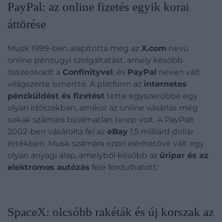
PayPal: az online fizetés egyik korai
áttörése
Musk 1999-ben alapította meg az
X.com
nevű
online pénzügyi szolgáltatást, amely később
összeolvadt a
Confinityvel
, és
PayPal
néven vált
világszerte ismertté. A platform az
internetes
pénzküldést és fizetést
tette egyszerűbbé egy
olyan időszakban, amikor az online vásárlás még
sokak számára bizalmatlan terep volt. A PayPalt
2002-ben vásárolta fel az
eBay
1,5 milliárd dollár
értékben. Musk számára ezzel elérhetővé vált egy
olyan anyagi alap, amelyből később az
űripar és az
elektromos autózás
felé fordulhatott.
SpaceX: olcsóbb rakéták és új korszak az