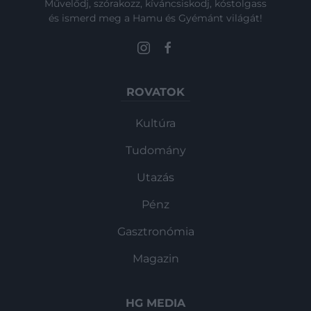
Művelődj, szórakozz, kíváncsiskodj, kóstolgass
és ismerd meg a Hamu és Gyémánt világát!
ROVATOK
Kultúra
Tudomány
Utazás
Pénz
Gasztronómia
Magazin
HG MEDIA