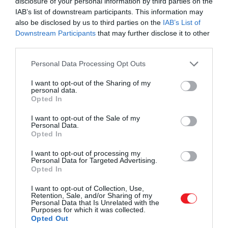
disclosure of your personal information by third parties on the
IAB’s list of downstream participants. This information may
Musk 2022-ben 44 milliárd dollárért vásárolta meg a
also be disclosed by us to third parties on the
IAB’s List of
Twittert
, majd 2023-ban X-re nevezte át a
Downstream Participants
that may further disclose it to other
platformot. A lépés az egyik legvitatottabb döntése
third parties.
lett, mert a felvásárlás után átalakította a hitelesítési
Please note that this website/app uses one or more Google
Personal Data Processing Opt Outs
rendszert, leépítette a dolgozók jelentős részét,
services and may gather and store information including but
megszüntette a korábbi tartalommoderációs
not limited to your visit or usage behaviour. You may click to
I want to opt-out of the Sharing of my
testületet, és több korábban letiltott fiókot is
personal data.
grant or deny consent to Google and its third-party tags to
Opted In
visszaengedett. Az X története egy nagy, nyilvános
use your data for below specified purposes in below Google
kísérlet arról, hogyan lehetne egy közösségi oldalt
consent section.
I want to opt-out of the Sale of my
Personal Data.
Musk elképzelése szerint
„mindent tudó” digitális
Opted In
platformmá
alakítani. A hirdetési bevételek
visszaesése és a felhasználói bizalom körüli viták azt
I want to opt-out of processing my
Personal Data for Targeted Advertising.
mutatják, hogy ez az átalakulás komoly
Opted In
kockázatokkal jár.
I want to opt-out of Collection, Use,
Retention, Sale, and/or Sharing of my
Ezt is olvasd el!
Personal Data that Is Unrelated with the
Purposes for which it was collected.
Hivatalosan is véget ért a Tesla két
Opted Out