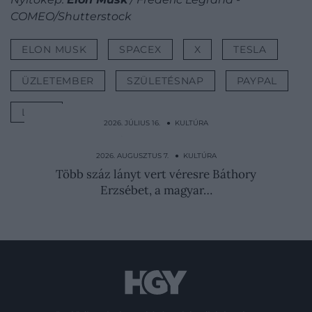
COMEO/Shutterstock
ELON MUSK
SPACEX
X
TESLA
ÜZLETEMBER
SZÜLETÉSNAP
PAYPAL
LISTA
2026. JÚLIUS 16. ● KULTÚRA
10 évig istennőként tisztelték, majd egyik
napról a másikra…
2026. AUGUSZTUS 7. ● KULTÚRA
Több száz lányt vert véresre Báthory
Erzsébet, a magyar…