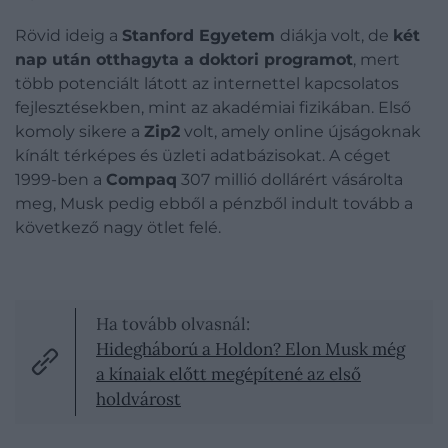
Rövid ideig a
Stanford Egyetem
diákja volt, de
két
nap után otthagyta a doktori programot
, mert
több potenciált látott az internettel kapcsolatos
fejlesztésekben, mint az akadémiai fizikában. Első
komoly sikere a
Zip2
volt, amely online újságoknak
kínált térképes és üzleti adatbázisokat. A céget
1999-ben a
Compaq
307 millió dollárért vásárolta
meg, Musk pedig ebből a pénzből indult tovább a
következő nagy ötlet felé.
Ha tovább olvasnál:
Hidegháború a Holdon? Elon Musk még
a kínaiak előtt megépítené az első
holdvárost