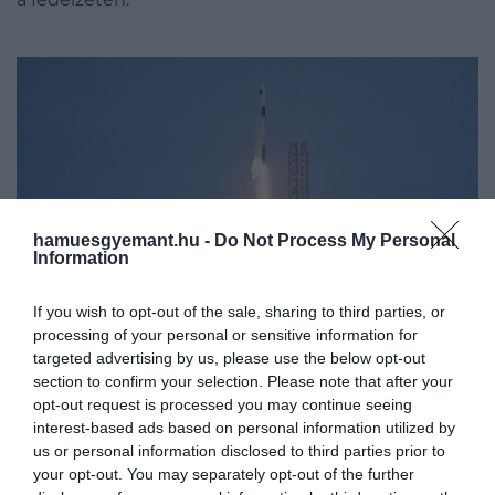
hamuesgyemant.hu -
Do Not Process My Personal
Information
If you wish to opt-out of the sale, sharing to third parties, or
processing of your personal or sensitive information for
Fotó:
Evan El-Amin/Shutterstock
targeted advertising by us, please use the below opt-out
section to confirm your selection. Please note that after your
opt-out request is processed you may continue seeing
interest-based ads based on personal information utilized by
X: a közösségi média egyik
us or personal information disclosed to third parties prior to
legvitatottabb átalakítása
your opt-out. You may separately opt-out of the further