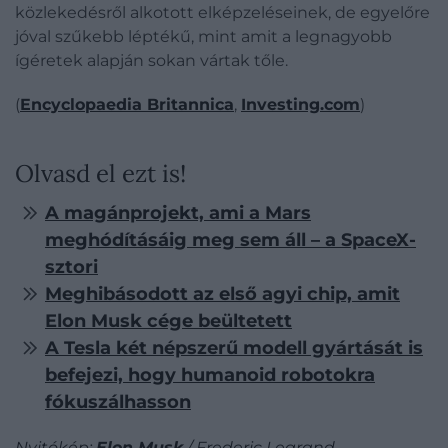
közlekedésről alkotott elképzeléseinek, de egyelőre
jóval szűkebb léptékű, mint amit a legnagyobb
ígéretek alapján sokan vártak tőle.
(
Encyclopaedia Britannica
,
Investing.com
)
Olvasd el ezt is!
A magánprojekt, ami a Mars
meghódításáig meg sem áll – a SpaceX-
sztori
Meghibásodott az első agyi chip, amit
Elon Musk cége beültetett
A Tesla két népszerű modell gyártását is
befejezi, hogy humanoid robotokra
fókuszálhasson
Nyitókép:
Elon Musk
/ Frederic Legrand -