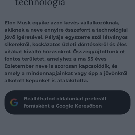
technológia
Elon Musk egyike azon kevés vállalkozóknak,
akiknek a neve ennyire összeforrt a technológiai
jövő ígéretével. Pályája egyszerre szól látványos
sikerekről, kockázatos üzleti döntésekről és éles
vitákat kiváltó húzásokról. Összegyűjtöttünk öt
fontos területet, amelyhez a ma 55 éves
üzletember neve is szorosan kapcsolódik, és
amely a mindennapjainkat vagy épp a jövőnkről
alkotott képünket is átalakította.
Beállíthatod oldalunkat preferált
forrásként a Google Keresőben