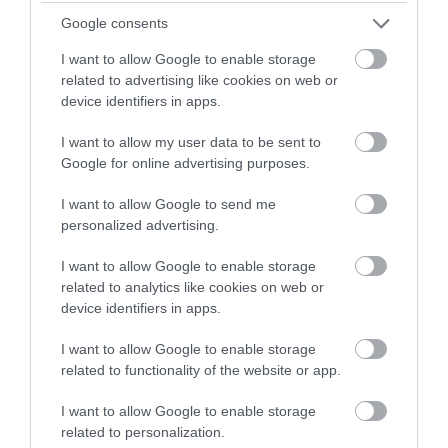
népszerű modelljének gyártása
Google consents
I want to allow Google to enable storage
Tesla: aminek köszönhetően mindenki
related to advertising like cookies on web or
elektromos autót akart venni
device identifiers in apps.
I want to allow my user data to be sent to
A
Tesla
története nem Muskkal indult, hiszen a
Google for online advertising purposes.
céget
Martin Eberhard
és
Marc Tarpenning
alapította. Az üzletember neve 2004-ben került a
I want to allow Google to send me
képbe, amikor a cég egyik legfontosabb
personalized advertising.
befektetője lett, majd később a vállalat
I want to allow Google to enable storage
meghatározó vezetőjévé vált. A Tesla azzal
related to analytics like cookies on web or
változtatta meg az autóipart, hogy az elektromos
device identifiers in apps.
autót nem lassú, kompromisszumos városi
közlekedési eszközként, hanem
kívánatos, nagy
I want to allow Google to enable storage
teljesítményű járműként
mutatta be. A
Roadster
related to functionality of the website or app.
után a
Model S
, majd a
Model X
és a
Model 3
is
I want to allow Google to enable storage
hozzájárult ahhoz, hogy az elektromos autózás
related to personalization.
tömegesebb irányba mozduljon. Utóbbi 2017-ben