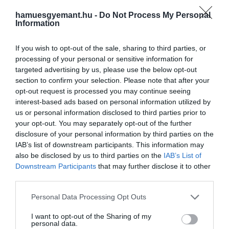
után a
Ne nézz fel!
és a
Megfojtott virágok
című
hamuesgyemant.hu -
Do Not Process My Personal
filmekben is az ittenihez hasonló sodródó,
Information
bizonytalan, szinte karikatúrába hajló karaktert
játszik. Finom, visszafogott alakítása megmutatja,
If you wish to opt-out of the sale, sharing to third parties, or
miért a 21. század egyik legnagyobb színésze
–
processing of your personal or sensitive information for
ugyanakkor az is igaz, hogy sokaknak idegesítő
targeted advertising by us, please use the below opt-out
lehet az akcióhősök minden sztereotípiáját
section to confirm your selection. Please note that after your
nélkülöző, gyakran szerencsétlenkedő Bob. Egy
opt-out request is processed you may continue seeing
interest-based ads based on personal information utilized by
biztos: ha őt maszkulinabb karakterként alkotta
us or personal information disclosed to third parties prior to
volna meg a rendező, a vígjátékba illő
your opt-out. You may separately opt-out of the further
párbeszédeknek sem nagyon lett volna helyük a
disclosure of your personal information by third parties on the
filmben.
IAB’s list of downstream participants. This information may
also be disclosed by us to third parties on the
IAB’s List of
Downstream Participants
that may further disclose it to other
third parties.
Hullámzás, hullámzás!
Please note that this website/app uses one or more Google
Personal Data Processing Opt Outs
services and may gather and store information including but
– hajtogatja szüntelenül a stresszhelyzetek
not limited to your visit or usage behaviour. You may click to
I want to opt-out of the Sharing of my
personal data.
közepette a
Benicio del Toro
által alakított filmbéli
grant or deny consent to Google and its third-party tags to