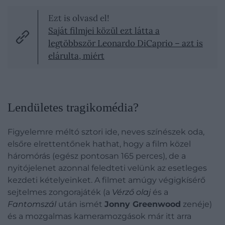
Ezt is olvasd el!
Saját filmjei közül ezt látta a
legtöbbször Leonardo DiCaprio – azt is
elárulta, miért
Lendületes tragikomédia?
Figyelemre méltó sztori ide, neves színészek oda,
elsőre elrettentőnek hathat, hogy a film közel
háromórás (egész pontosan 165 perces), de a
nyitójelenet azonnal feledteti velünk az esetleges
kezdeti kételyeinket. A filmet amúgy végigkísérő
sejtelmes zongorajáték (a
Vérző olaj
és a
Fantomszál
után ismét
Jonny Greenwood
zenéje)
és a mozgalmas kameramozgások már itt arra