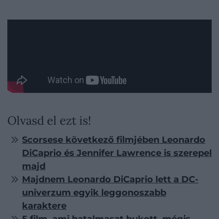
Olvasd el ezt is!
Scorsese következő filmjében Leonardo
DiCaprio és Jennifer Lawrence is szerepel
majd
Majdnem Leonardo DiCaprio lett a DC-
univerzum egyik leggonoszabb
karaktere
5 film, ami hatalmasat bukott, mégis