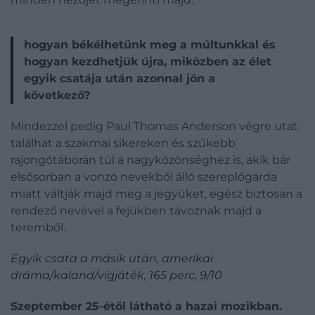
hogyan békélhetünk meg a múltunkkal és
hogyan kezdhetjük újra, miközben az élet
egyik csatája után azonnal jön a
következő?
Mindezzel pedig Paul Thomas Anderson végre utat
találhat a szakmai sikereken és szűkebb
rajongótáborán túl a nagyközönséghez is, akik bár
elsősorban a vonzó nevekből álló szereplőgárda
miatt váltják majd meg a jegyüket, egész biztosan a
rendező nevével a fejükben távoznak majd a
teremből.
Egyik csata a másik után, amerikai
dráma/kaland/vígjáték, 165 perc, 9/10
Szeptember 25-étől látható a hazai mozikban.