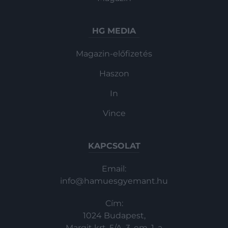
HG MEDIA
Magazin-előfizetés
Haszon
In
Vince
KAPCSOLAT
Email:
info@hamuesgyemant.hu
Cím:
1024 Budapest,
Margit krt. 5/A, 3. em. 1. a