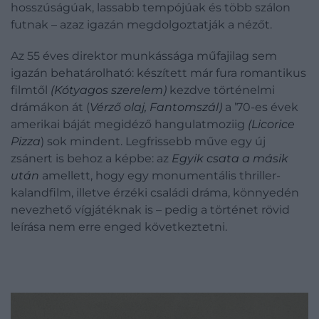
hosszúságúak, lassabb tempójúak és több szálon
futnak
–
azaz igazán megdolgoztatják a nézőt.
Az 55 éves direktor munkássága műfajilag sem
igazán behatárolható: készített már fura romantikus
filmtől
(Kótyagos szerelem)
kezdve történelmi
drámákon át (
Vérző olaj, Fantomszál)
a ’70-es évek
amerikai báját megidéző hangulatmoziig
(Licorice
Pizza
) sok mindent. Legfrissebb műve egy új
zsánert is behoz a képbe: az
Egyik csata a másik
után
amellett, hogy egy monumentális thriller-
kalandfilm, illetve érzéki családi dráma, könnyedén
nevezhető vígjátéknak is – pedig a történet rövid
leírása nem erre enged következtetni.