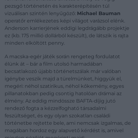
pezsgő történetén és karakterépítésén túl
vizuálisan szintén lenyűgöző:
Michael Bauman
operatőr emlékezetes képi világot varázsol elénk.
Anderson karrierjének eddigi legdrágább projektje
ez (kb. 175 millió dollárból készült), de látszik is rajta
minden elköltött penny.
A macska-egér játék során rengeteg fordulatot
élünk át – bár a film utolsó harmadában
becsatlakozó újabb történetszálak már valóban
igénybe veszik majd a türelmünket, higgyük el,
megéri: néhol szatirikus, néhol kőkemény, egyes
pillanatokban pedig csontig hatolóan drámai az
élmény.
Az eddig mindössze BAFTA-díjig jutó
rendező fogta a kézzelfogható társadalmi
feszültséget, és egy olyan szokatlan családi
történetbe rejtette bele, ami nemcsak izgalmas, de
magában hordoz egy alapvető kérdést is, amivel
minden nézőjét megérinti majd: