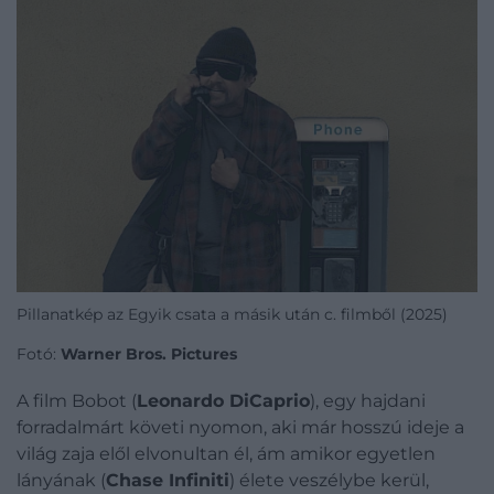
Pillanatkép az Egyik csata a másik után c. filmből (2025)
Fotó:
Warner Bros. Pictures
A film Bobot (
Leonardo DiCaprio
), egy hajdani
forradalmárt követi nyomon, aki már hosszú ideje a
világ zaja elől elvonultan él, ám amikor egyetlen
lányának (
Chase Infiniti
) élete veszélybe kerül,