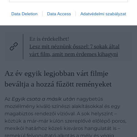
Pillanatkép az Egyik csata a másik után c. filmből (2025)
Data Deletion
Data Access
Adatvédelmi szabályzat
Fotó:
Warner Bros. Pictures
Ez is érdekelhet!
Lesz mit néznünk ősszel: 7 sokak által
várt film, amit nem érdemes kihagyni
Az év egyik legjobban várt filmje
beváltja a hozzá fűzött reményeket
Az
Egyik csata a másik után
nagybetűs
moziélmény kiváló színészi alakításokkal és egy
magabiztos rendezői vízióval. A sok helyszínt –
köztük a már-már külön szereplővé előlépő poros,
mexikói határhoz közeli kisváros hangulatát is –
remekül felvonultató alkotás a mély és végig