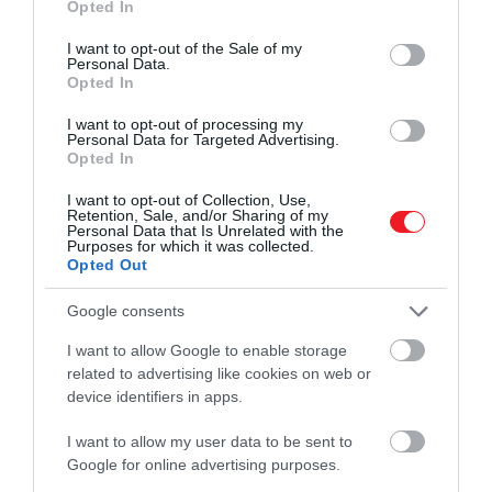
Opted In
use your data for below specified purposes in below Google
karatemester. A szenszej mellett azonban maga a
consent section.
rendező is ezt az elvet vallja: az
Egyik csata a másik
I want to opt-out of the Sale of my
Personal Data.
után
egy igazi érzelmi hullámvasút, ami a drámai
Opted In
momentumoknál összeszorítja a szívet, a következő
I want to opt-out of processing my
pillanatban pedig már a moziszékünk karfáját
Personal Data for Targeted Advertising.
szorongathatjuk majd a forradalmárok és az állami
Opted In
haderő közötti csatározások közepette.
Ez utóbbiért
I want to opt-out of Collection, Use,
a katonai hatalom gátlástalanságát megtestesítő
Retention, Sale, and/or Sharing of my
Lockjaw ezredes és felettesei felelősek, akik –
Personal Data that Is Unrelated with the
Purposes for which it was collected.
kegyelmet és toleranciát nem ismerve – képesek
Opted Out
több száz katonát bevonó hajtóvadászatot indítani
egy-egy személy elfogásáért. Sean Penn lubickol a
Google consents
szerepében: rideg, traumatizált karaktere egyszerre
I want to allow Google to enable storage
szánni való a személyes drámája miatt és félelmetes,
related to advertising like cookies on web or
hiszen sosem tudjuk, mi lesz a következő lépése.
device identifiers in apps.
I want to allow my user data to be sent to
Regina Hall és a lányát alakító Chase
Google for online advertising purposes.
Infiniti is remekül testesítik meg azokat az