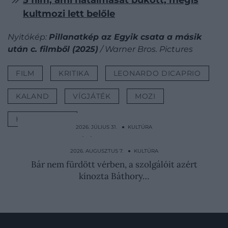
kultmozi lett belőle
Nyitókép:
Pillanatkép az Egyik csata a másik
után c. filmből (2025)
/ Warner Bros. Pictures
FILM
KRITIKA
LEONARDO DICAPRIO
KALAND
VÍGJÁTÉK
MOZI
HOLLYWOOD
2026. JÚLIUS 31. ● KULTÚRA
Mintha egy sátáni rítus kezdődne: ez Goya
egyik…
2026. AUGUSZTUS 7. ● KULTÚRA
Bár nem fürdött vérben, a szolgálóit azért
kínozta Báthory…