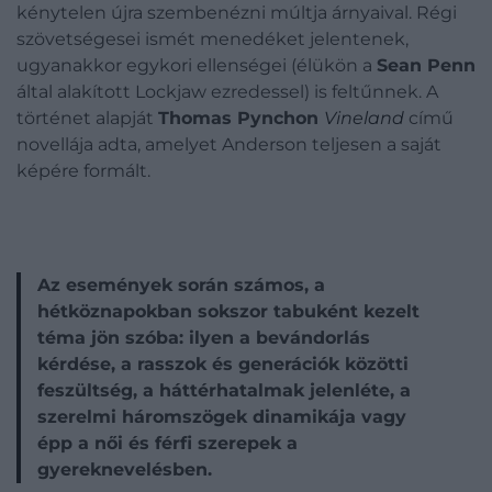
kénytelen újra szembenézni múltja árnyaival. Régi
szövetségesei ismét menedéket jelentenek,
ugyanakkor egykori ellenségei (élükön a
Sean Penn
által alakított Lockjaw ezredessel) is feltűnnek. A
történet alapját
Thomas Pynchon
Vineland
című
novellája adta, amelyet Anderson teljesen a saját
képére formált.
Az események során számos, a
hétköznapokban sokszor tabuként kezelt
téma jön szóba: ilyen a bevándorlás
kérdése, a rasszok és generációk közötti
feszültség, a háttérhatalmak jelenléte, a
szerelmi háromszögek dinamikája vagy
épp a női és férfi szerepek a
gyereknevelésben.