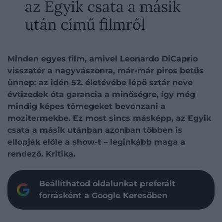
az Egyik csata a másik
után című filmről
Minden egyes film, amivel Leonardo DiCaprio
visszatér a nagyvászonra, már-már piros betűs
ünnep: az idén 52. életévébe lépő sztár neve
évtizedek óta garancia a minőségre, így még
mindig képes tömegeket bevonzani a
mozitermekbe. Ez most sincs másképp, az Egyik
csata a másik utánban azonban többen is
ellopják előle a show-t – leginkább maga a
rendező. Kritika.
Beállíthatod oldalunkat preferált
forrásként a Google Keresőben