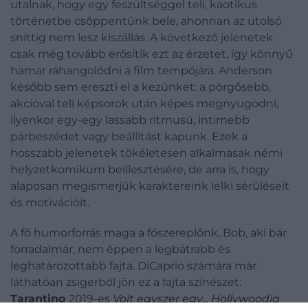
utalnak, hogy egy feszültséggel teli, kaotikus
történetbe csöppentünk bele, ahonnan az utolsó
snittig nem lesz kiszállás. A következő jelenetek
csak még tovább erősítik ezt az érzetet, így könnyű
hamar ráhangolódni a film tempójára. Anderson
később sem ereszti el a kezünket: a pörgősebb,
akcióval teli képsorok után képes megnyugodni,
ilyenkor egy-egy lassabb ritmusú, intimebb
párbeszédet vagy beállítást kapunk. Ezek a
hosszabb jelenetek tökéletesen alkalmasak némi
helyzetkomikum beillesztésére, de arra is, hogy
alaposan megismerjük karaktereink lelki sérüléseit
és motivációit.
A fő humorforrás maga a főszereplőnk, Bob, aki bár
forradalmár, nem éppen a legbátrabb és
leghatározottabb fajta. DiCaprio számára már
láthatóan zsigerből jön ez a fajta színészet:
Tarantino
2019-es
Volt egyszer egy... Hollywoodja