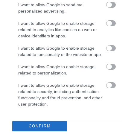
I want to allow Google to send me
erős, magával ragadó női karaktereket,
personalized advertising.
akikért elhisszük, hogy férfiak képesek az
egész világot leigázni. Ugyanakkor nem
I want to allow Google to enable storage
bábuk vagy eszközök, sőt: ők a történet
related to analytics like cookies on web or
leghatározottabb és legtevékenyebb
device identifiers in apps.
szereplői.
I want to allow Google to enable storage
related to functionality of the website or app.
I want to allow Google to enable storage
related to personalization.
I want to allow Google to enable storage
related to security, including authentication
functionality and fraud prevention, and other
user protection.
CONFIRM