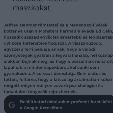
maszkokat
Jeffrey Dahmer rémtettei és a Menendez-fivérek
botránya után a Monsters harmadik évada Ed Gein,
huszadik század egyik legismertebb és legbizarra
gyilkosa történetére fókuszál. A visszahúzódó,
egyszerű férfi példája annak, hogy a valódi
szörnyetegek gyakran a legváratlanabb, hétköznap
alakban bújnak meg, és hogy a borzalmak néha ott
lapulnak a mindennapokban, ahol senki sem
gyanakodna. A sorozat bemutatja Gein életét és
tetteit, feltárva, hogy a látszólag ártalmatlan külső
mögött milyen mélyen zavaró pszichológiai és
társadalmi tényezők rejtezhetnek.
Beállíthatod oldalunkat preferált forrásként
a Google Keresőben