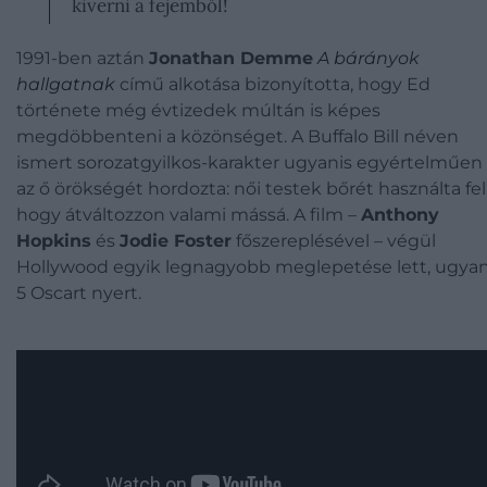
kiverni a fejemből!
1991-ben aztán
Jonathan Demme
A bárányok
hallgatnak
című alkotása bizonyította, hogy Ed
története még évtizedek múltán is képes
megdöbbenteni a közönséget. A Buffalo Bill néven
ismert sorozatgyilkos-karakter ugyanis egyértelműen
az ő örökségét hordozta: női testek bőrét használta fel
hogy átváltozzon valami mássá. A film –
Anthony
Hopkins
és
Jodie Foster
főszereplésével – végül
Hollywood egyik legnagyobb meglepetése lett, ugyan
5 Oscart nyert.