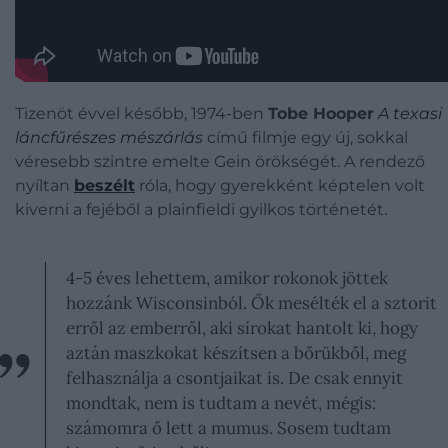
Tizenöt évvel később, 1974-ben
Tobe Hooper
A texasi
láncfűrészes mészárlás
című filmje egy új, sokkal
véresebb szintre emelte Gein örökségét. A rendező
nyíltan
beszélt
róla, hogy gyerekként képtelen volt
kiverni a fejéből a plainfieldi gyilkos történetét.
4-5 éves lehettem, amikor rokonok jöttek
hozzánk Wisconsinból. Ők mesélték el a sztorit
erről az emberről, aki sírokat hantolt ki, hogy
aztán maszkokat készítsen a bőrükből, meg
felhasználja a csontjaikat is. De csak ennyit
mondtak, nem is tudtam a nevét, mégis:
számomra ő lett a mumus. Sosem tudtam