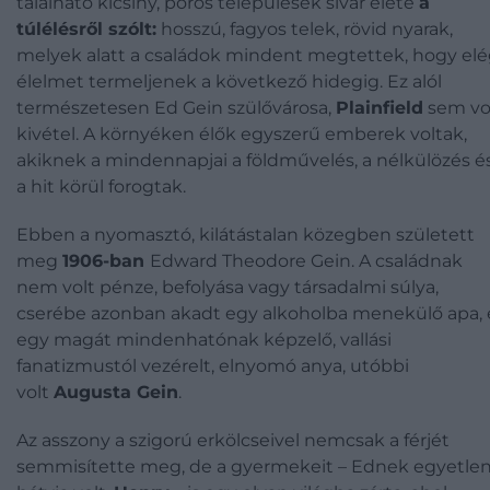
található kicsiny, poros települések sivár élete
a
túlélésről szólt:
hosszú, fagyos telek, rövid nyarak,
melyek alatt a családok mindent megtettek, hogy el
élelmet termeljenek a következő hidegig. Ez alól
természetesen Ed Gein szülővárosa,
Plainfield
sem vo
kivétel. A környéken élők egyszerű emberek voltak,
akiknek a mindennapjai a földművelés, a nélkülözés é
a hit körül forogtak.
Ebben a nyomasztó, kilátástalan közegben született
meg
1906-ban
Edward Theodore Gein. A családnak
nem volt pénze, befolyása vagy társadalmi súlya,
cserébe azonban akadt egy alkoholba menekülő apa, 
egy magát mindenhatónak képzelő, vallási
fanatizmustól vezérelt, elnyomó anya, utóbbi
volt
Augusta Gein
.
Az asszony a szigorú erkölcseivel nemcsak a férjét
semmisítette meg, de a gyermekeit – Ednek egyetle