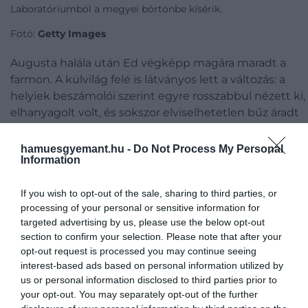
Laboratóriumból a megyei börtönbe kísérik.
Fotó:
Getty Images
Augusta halála után Ed végképp magára maradt a
farmon. A külvilág felé is látványos lett a változás: a
helyiek beszámolói szerint egyre rosszabbul nézett ki,
elhanyagolt volt, és sokszor elviselhetetlen bűz áradt
belőle – írja az
All That’s Interesting
. A magány és a
gyász lassan megszállottsággá alakult, a férfi pedig
hamuesgyemant.hu -
Do Not Process My Personal
Information
bármit – tényleg bármit – megtett volna, hogy újra az
anyja közelében lehessen.
If you wish to opt-out of the sale, sharing to third parties, or
processing of your personal or sensitive information for
Egyes források szerint Ed
megpróbálta kihantolni
targeted advertising by us, please use the below opt-out
Augusta sírját
, azt azonban nem lehet tudni, hogy
section to confirm your selection. Please note that after your
sikerrel járt-e. Annyi viszont biztos, hogy ezzel átlépett
opt-out request is processed you may continue seeing
egy olyan határt, ahonnan nem volt visszaút. Az őrület
interest-based ads based on personal information utilized by
olyannyira elhatalmasodott rajta, hogy ezt követően a
us or personal information disclosed to third parties prior to
plainfieldi temetőben frissen elhantolt női sírokat
your opt-out. You may separately opt-out of the further
kezdte megbolygatni – olyan asszonyokét, akik