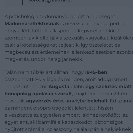
A pszichológia tudományában ezt a jelenséget
Madonna-effektusnak
is nevezik, a lényege pedig,
hogy a férfi kétféle álláspontot képvisel a nőkkel
szemben: akik elfojtják a szexuális vágyaikat, kizálrólag
csak a kötelességeket teljesítik, így tiszteletet és
megbecsülést érdemelnek, ellenkező esetben azonb
megvetés, undor, harag jár nekik.
Talán nem túlzás azt állítani, hogy
1945-ben
összeomlott Ed világa és minden, amit addig ismert,
megszűnt létezni:
Augusta
előbb
egy szélütés miatt
hónapokig ápolásra szorult
, majd december 29-én e
második
agyvérzés érte
, amelybe
belehalt
. Ed számá
ez mindent elsöprő tragédiát jelentett, hiszen
elveszítette az egyetlen embert, akihez kötődött, az
egyetlent, aki bármiféle kapaszkodót, biztonságot
nyújtott számára. Az asszony halála után a helyieknek