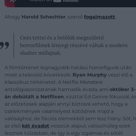
Ahogy
Harold Schechter
, szerző
fogalmazott
:
Gein tettei és a belőlük megszülető
horrorfilmek lényegi részévé váltak a modern
slasher műfajnak.
A filmtörténet legnagyobb hatású horrorfigurái után
most a televízió következik:
Ryan Murphy
veszi elő a
klasszikus történetet. A Netflix
Monsters
antológiasorozatának harmadik évada, ami
október 3-
án debütált a Netflixen
, ezúttal Ed Geinre fókuszál, é
az előzetesek alapján annyi biztosra vehető, hogy a
cselekmények valamelyest kötődnek majd a
valósághoz, de fikciós elemekből sem lesz hiány. Sőt, 
az első
két évadot
vesszük alapul, valószínűleg ezek
lesznek túlzásban, de így is egy izgalmas és sötét