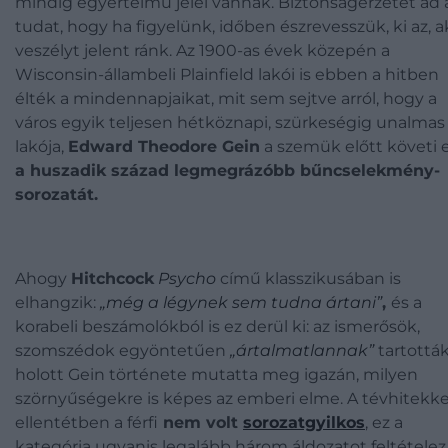
mindig egyértelmű jelei vannak. Biztonságérzetet ad 
tudat, hogy ha figyelünk, időben észrevesszük, ki az, a
veszélyt jelent ránk. Az 1900-as évek közepén a
Wisconsin-állambeli Plainfield lakói is ebben a hitben
élték a mindennapjaikat, mit sem sejtve arról, hogy a
város egyik teljesen hétköznapi, szürkeségig unalmas
lakója,
Edward Theodore Gein
a szemük előtt követi e
a huszadik század legmegrázóbb bűncselekmény-
sorozatát.
Ahogy
Hitchcock
Psycho
című klasszikusában
is
elhangzik:
„még a légynek sem tudna ártani”
,
és a
korabeli beszámolókból is ez derül ki: az ismerősök,
szomszédok egyöntetűen
„ártalmatlannak”
tartották
holott Gein története mutatta meg igazán, milyen
szörnyűségekre is képes az emberi elme. A tévhitekke
ellentétben a férfi
nem volt
sorozatgyilkos
, ez a
kategória ugyanis legalább három áldozatot feltételez,