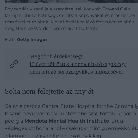
Egy rendőr vizsgálja a szeméttel teli konyhát Edward Gein
farmján, ahol a hatóságok emberi koponyákat és más emberi
testrészeket találtak. A ház közelében lévő fészerben találták
meg Bernice Worden lemészárolt holttesté.
Fotó:
Getty Images
Még több érdekesség!
16 évet töltöttek a német hatóságok egy
nem létező sorozatgyilkos üldözésével
Soha nem felejtette az anyját
Geint először a Central State Hospital for the Criminall
Insane nevű wisconsini intézetbe szállították, később
pedig a
Mendota Mental Health Institute
lett a
végleges otthona, ahol – csakúgy, mint gyermekkorát
a farmon – elzárva élte a napjait haláláig.