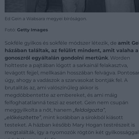
Ed Gein a Wabsara megyei bíróságon.
Fotó:
Getty Images
Sokféle gyilkos és sokféle módszer létezik, de
amit Ge
házában találtak, az felülírt mindent, amit valaha a
gonoszról egyáltalán gondolni mertünk
. Worden
holtteste a pajtában lógott a sarkainál felakasztva,
levágott fejjel, mellkasán hosszában felvágva. Pontosa
úgy, ahogy a vadászok a szarvasokat bontják fel.
A
brutalitás az, ami valószínűleg akkor is
megdöbbentette az embereket, és ami máig
felfoghatatlanná teszi az esetet. Gein nem csupán
meggyilkolta a nőt, hanem
„feldolgozta”
,
„előkészítette”
, mint korábban a sírokból kiásott
testeket. A házban később Mary Hogan testrészeit is
megtalálták, így a nyomozók rögtön két gyilkossággal