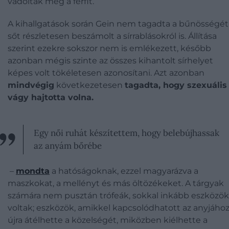
vádolták meg a férfit.
A kihallgatások során Gein nem tagadta a bűnösségét
sőt részletesen beszámolt a sírrablásokról is. Állítása
szerint ezekre sokszor nem is emlékezett, később
azonban mégis szinte az összes kihantolt sírhelyet
képes volt tökéletesen azonosítani. Azt azonban
mindvégig
következetesen
tagadta, hogy szexuális
vágy hajtotta volna.
Egy női ruhát készítettem, hogy belebújhassak
az anyám bőrébe
–
mondta
a hatóságoknak, ezzel magyarázva a
maszkokat, a mellényt és más öltözékeket. A tárgyak
számára nem pusztán trófeák, sokkal inkább eszközök
voltak; eszközök, amikkel kapcsolódhatott az anyjához
újra átélhette a közelségét, miközben kiélhette a