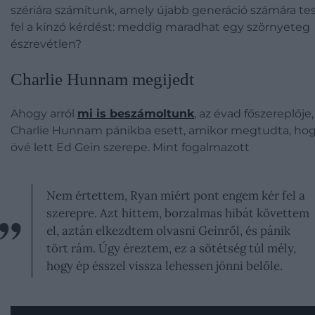
szériára számítunk, amely újabb generáció számára tes
fel a kínzó kérdést: meddig maradhat egy szörnyeteg
észrevétlen?
Charlie Hunnam megijedt
Ahogy arról
mi is beszámoltunk
, az évad főszereplője,
Charlie Hunnam pánikba esett, amikor megtudta, ho
övé lett Ed Gein szerepe. Mint fogalmazott
Nem értettem, Ryan miért pont engem kér fel a
szerepre. Azt hittem, borzalmas hibát követtem
el, aztán elkezdtem olvasni Geinről, és pánik
tört rám. Úgy éreztem, ez a sötétség túl mély,
hogy ép ésszel vissza lehessen jönni belőle.