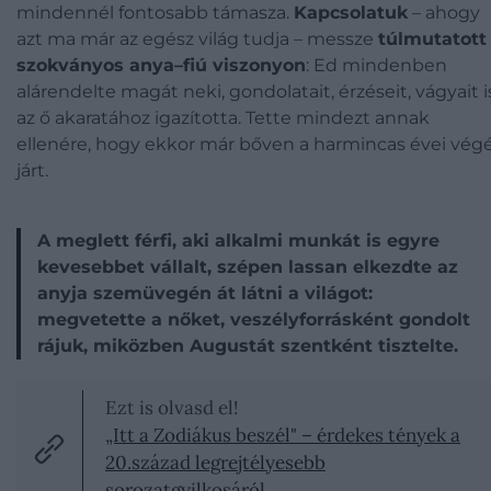
mindennél fontosabb támasza.
Kapcsolatuk
– ahogy
azt ma már az egész világ tudja – messze
túlmutatott
szokványos anya–fiú viszonyon
: Ed mindenben
alárendelte magát neki, gondolatait, érzéseit, vágyait i
az ő akaratához igazította. Tette mindezt annak
ellenére, hogy ekkor már bőven a harmincas évei vég
járt.
A meglett férfi, aki alkalmi munkát is egyre
kevesebbet vállalt, szépen lassan elkezdte az
anyja szemüvegén át látni a világot:
megvetette a nőket, veszélyforrásként gondolt
rájuk, miközben Augustát szentként tisztelte.
Ezt is olvasd el!
„Itt a Zodiákus beszél" – érdekes tények a
20.század legrejtélyesebb
sorozatgyilkosáról