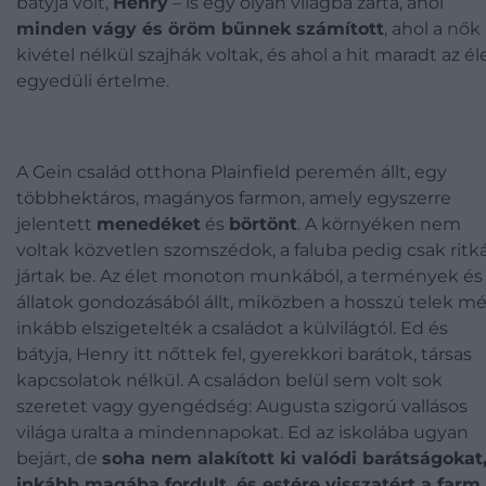
bátyja volt,
Henry
– is egy olyan világba zárta, ahol
minden vágy és öröm bűnnek számított
, ahol a nők
kivétel nélkül szajhák voltak, és ahol a hit maradt az él
egyedüli értelme.
A Gein család otthona Plainfield peremén állt, egy
többhektáros, magányos farmon, amely egyszerre
jelentett
menedéket
és
börtönt
. A környéken nem
voltak közvetlen szomszédok, a faluba pedig csak ritk
jártak be. Az élet monoton munkából, a termények és
állatok gondozásából állt, miközben a hosszú telek m
inkább elszigetelték a családot a külvilágtól. Ed és
bátyja, Henry itt nőttek fel, gyerekkori barátok, társas
kapcsolatok nélkül. A családon belül sem volt sok
szeretet vagy gyengédség: Augusta szigorú vallásos
világa uralta a mindennapokat. Ed az iskolába ugyan
bejárt, de
soha nem alakított ki valódi barátságokat
inkább magába fordult, és estére visszatért a farm