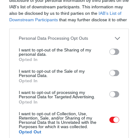
disclosure of your personal information by third parties on the
IAB’s list of downstream participants. This information may
valamilyen módon Augustára emlékeztették. Bár a
also be disclosed by us to third parties on the
IAB’s List of
farmon talált későbbi bizonyítékok alapján egy idő ut
Downstream Participants
that may further disclose it to other
már a hasonlóság sem érdekelte; mintha már nem is 
third parties.
anyját akarta volna visszahozni, egyszerűen csak nem
bírt leállni.
Please note that this website/app uses one or more Google
Personal Data Processing Opt Outs
services and may gather and store information including but
not limited to your visit or usage behaviour. You may click to
I want to opt-out of the Sharing of my
Később a kihallgatások során azt mondta, hogy ezeke
personal data.
grant or deny consent to Google and its third-party tags to
az éjszakákon
„mintha kábulatban cselekedett volna”
Opted In
use your data for below specified purposes in below Google
kiment a temetőbe, és amikor magához tért, a
consent section.
I want to opt-out of the Sale of my
holttestek már a farmján feküdtek. Vallomásaiban
Personal Data.
többször hangsúlyozta azt is, hogy
nem szexuális vá
Opted In
vezette
. Ezt támasztja alá az is, hogy a testekből inká
I want to opt-out of processing my
groteszk berendezési tárgyakat, maszkokat, sőt egész
Personal Data for Targeted Advertising.
öltözékeket kezdett készíteni. A vallomása szerint
Opted In
ezekkel
„belebújhatott az anyja bőrébe”
, és újra
I want to opt-out of Collection, Use,
érezhette a közelségét.
Retention, Sale, and/or Sharing of my
Personal Data that Is Unrelated with the
Purposes for which it was collected.
Az eleve elrendelt gyilkosságok
Opted Out