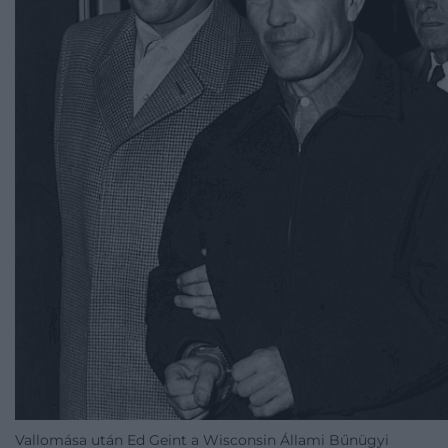
Vallomása után Ed Geint a Wisconsin Állami Bűnügyi