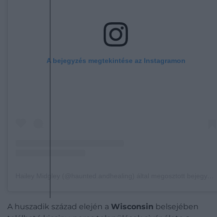
A bejegyzés megtekintése az Instagramon
Hailey Midgley (@haunted.andhealing) által megosztott bejegyzés
A huszadik század elején a
Wisconsin
belsejében