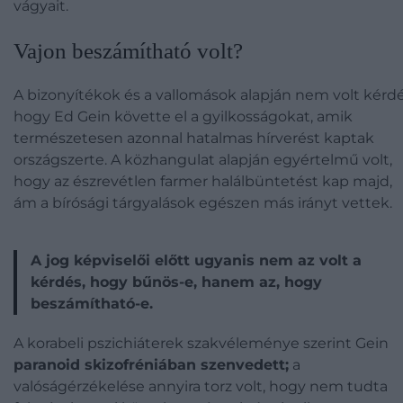
vágyait.
Vajon beszámítható volt?
A bizonyítékok és a vallomások alapján nem volt kérdé
hogy Ed Gein követte el a gyilkosságokat, amik
természetesen azonnal hatalmas hírverést kaptak
országszerte. A közhangulat alapján egyértelmű volt,
hogy az észrevétlen farmer halálbüntetést kap majd,
ám a bírósági tárgyalások egészen más irányt vettek.
A jog képviselői előtt ugyanis nem az volt a
kérdés, hogy bűnös-e, hanem az, hogy
beszámítható-e.
A korabeli pszichiáterek szakvéleménye szerint Gein
paranoid skizofréniában szenvedett;
a
valóságérzékelése annyira torz volt, hogy nem tudta