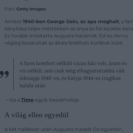
Fotó:
Getty Images
Amikor
1940-ben George Gein, az apa meghalt
, a fa
irányítása teljes mértékben az anya és fiai kezébe kerül
Ez tovább erősítette Augusta hatalmát: Ed és Henry
végleg bezárultak az általa felállított korlátok közé.
A farm komfort nélküli vázas ház volt, áram és
víz nélkül, ami csak még elhagyatottabbá vált
édesapja 1940-es, és bátyja 1944-es tragikus
halála után
– írja a
Time
egyik beszámolója.
A világ ellen egyedül
A két haláleset után Augusta maradt Ed egyetlen,