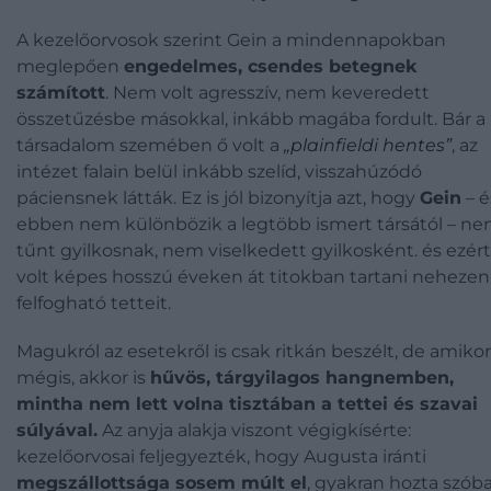
A kezelőorvosok szerint Gein a mindennapokban
meglepően
engedelmes, csendes betegnek
számított
. Nem volt agresszív, nem keveredett
összetűzésbe másokkal, inkább magába fordult. Bár a
társadalom szemében ő volt a
„plainfieldi hentes”
, az
intézet falain belül inkább szelíd, visszahúzódó
páciensnek látták. Ez is jól bizonyítja azt, hogy
Gein
– é
ebben nem különbözik a legtöbb ismert társától – n
tűnt gyilkosnak, nem viselkedett gyilkosként. és ezért
volt képes hosszú éveken át titokban tartani nehezen
felfogható tetteit.
Magukról az esetekről is csak ritkán beszélt, de amikor
mégis, akkor is
hűvös, tárgyilagos hangnemben,
mintha nem lett volna tisztában a tettei és szavai
súlyával.
Az anyja alakja viszont végigkísérte:
kezelőorvosai feljegyezték, hogy Augusta iránti
megszállottsága sosem múlt el
, gyakran hozta szóba