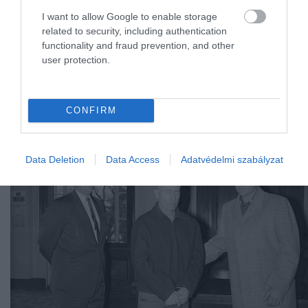
szerint aznap reggel éppen Ed vásárolt ott. A gyanú
I want to allow Google to enable storage
gyorsan a farmhoz vezette a rendőröket, akik –
related to security, including authentication
elektromosság híján – kénytelenek voltak zseblámpáv
functionality and fraud prevention, and other
átvizsgálni a területet
user protection.
A gonosz, aki a szomszédban lakik
CONFIRM
Data Deletion
Data Access
Adatvédelmi szabályzat