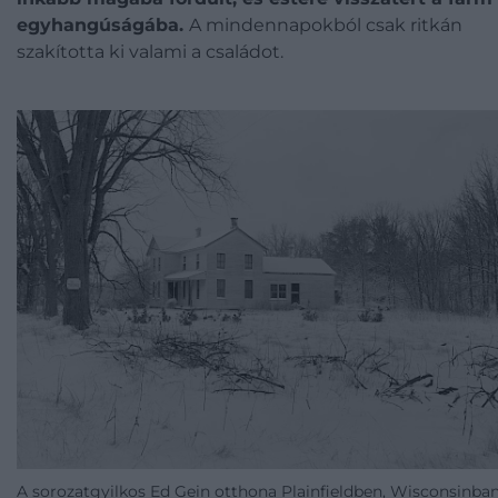
egyhangúságába.
A mindennapokból csak ritkán
szakította ki valami a családot.
A sorozatgyilkos Ed Gein otthona Plainfieldben, Wisconsinban