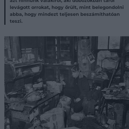
azt hinnünk valakiről, aki dobozokban tárol
levágott orrokat, hogy őrült, mint belegondolni
abba, hogy mindezt teljesen beszámíthatóan
teszi.