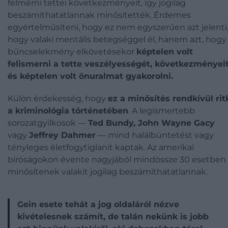
felmérni tettei következményeit, így jogilag
beszámíthatatlannak minősítették. Érdemes
egyértelműsíteni, hogy ez nem egyszerűen azt jelenti
hogy valaki mentális betegséggel él, hanem azt, hogy
bűncselekmény elkövetésekor
képtelen volt
felismerni a tette veszélyességét, következményei
és képtelen volt önuralmat gyakorolni.
Külön érdekesség, hogy
ez a minősítés rendkívül rit
a kriminológia történetében
. A legismertebb
sorozatgyilkosok —
Ted Bundy, John Wayne Gacy
vagy
Jeffrey Dahmer
— mind halálbüntetést vagy
tényleges életfogytiglanit kaptak. Az amerikai
bíróságokon évente nagyjából mindössze 30 esetben
minősítenek valakit jogilag beszámíthatatlannak.
Gein esete tehát a jog oldaláról nézve
kivételesnek számít, de talán nekünk is jobb