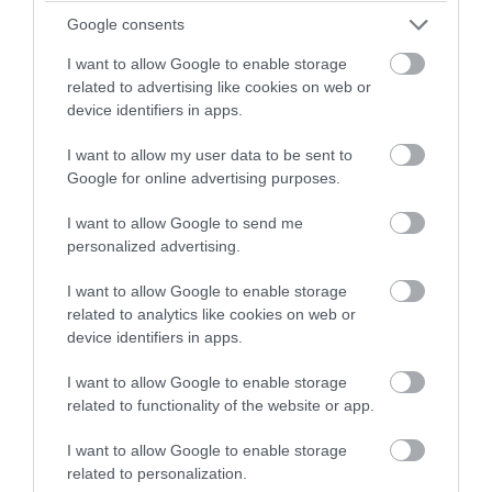
Google consents
A sírrablások – amelyeknek száma máig tisztázatlan –
éveken át kielégítették Ed vágyait, de a
I want to allow Google to enable storage
szakzsargonban
eszkalációnak
hívott jelenség őt se
related to advertising like cookies on web or
device identifiers in apps.
kerülhette el. Ami előtte a legnagyobb adrenalinlöket
volt, egyszerre semmitmondóvá vált. Már
nem volt
I want to allow my user data to be sent to
elég
kirabolni a sírokat, valódi,
élő áldozatokra volt
Google for online advertising purposes.
szüksége:
1954 decemberében eltűnt a környék egyi
ismert alakja,
Mary Hogan
, a kocsma szókimondó
I want to allow Google to send me
tulajdonosnője. A nő nyomtalan eltűnése sokáig rejtél
personalized advertising.
maradt: a hatóságok nem találtak bizonyítékokat, a
I want to allow Google to enable storage
közösség találgatásokba bocsátkozott, de három éve
related to analytics like cookies on web or
át mindenki a sötétben tapogatózott.
device identifiers in apps.
1957. november 16-án
aztán újabb eltűnés zaklatta fel
I want to allow Google to enable storage
plainfieldi lakosokat: ezúttal a helyi vasbolt
related to functionality of the website or app.
tulajdonosnője,
Bernice Worden
tűnt el. Az ő esetéb
azonban volt min elindulnia a rendőrségnek: a boltba
I want to allow Google to enable storage
related to personalization.
vérnyomokat találtak, valamint egy számlát, amely