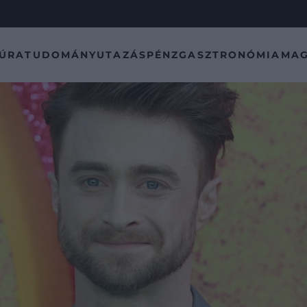
TÚRA
TUDOMÁNY
UTAZÁS
PÉNZ
GASZTRONÓMIA
MAG