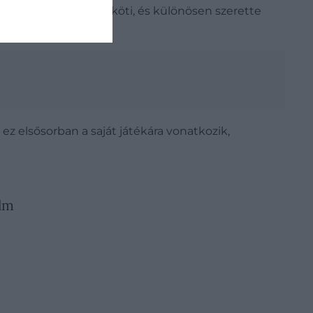
 is sok erős emlék köti, és különösen szerette
ez elsősorban a saját játékára vonatkozik,
ilm