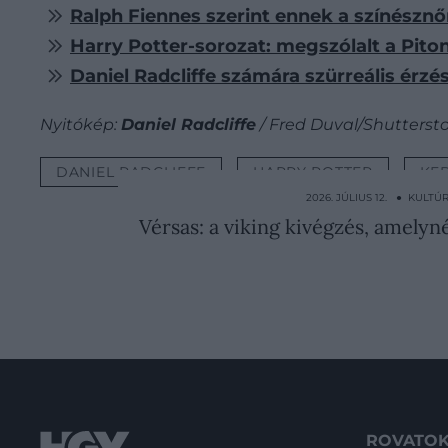
Ralph Fiennes szerint ennek a színészn
Harry Potter-sorozat: megszólalt a Pitont
Daniel Radcliffe számára szürreális érzé
Nyitókép:
Daniel Radcliffe
/ Fred Duval/Shutterst
DANIEL RADCLIFFE
HARRY POTTER
KE
2026. JÚLIUS 12. ● KULTÚ
Vérsas: a viking kivégzés, amely
ROVATO