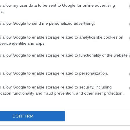
o allow my user data to be sent to Google for online advertising
s.
to allow Google to send me personalized advertising.
o allow Google to enable storage related to analytics like cookies on
evice identifiers in apps.
o allow Google to enable storage related to functionality of the website
o allow Google to enable storage related to personalization.
o allow Google to enable storage related to security, including
cation functionality and fraud prevention, and other user protection.
k részében
CONFIRM
 a második helyre végül a
Harry Potter és a Tűz serlege
k
z a film jutott el nála a döntőig. Közben azt is jelezte,