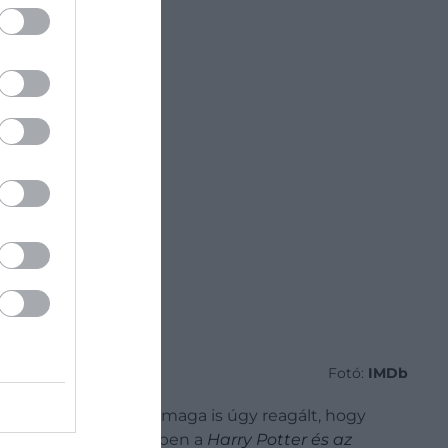
Fotó:
IMDb
erült nála. A színész maga is úgy reagált, hogy
 tudja, sok néző szemében a
Harry Potter és az