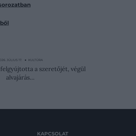
-sorozatban
rből
026. JÚLIUS 17. ● KULTÚRA
felgyújtotta a szeretőjét, végül
alvajárás…
KAPCSOLAT