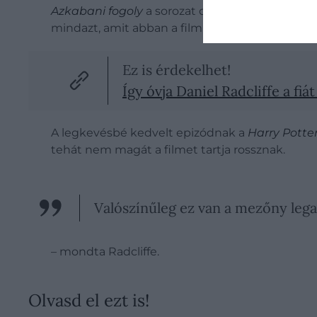
Azkabani fogoly
a sorozat csúcspontja, ő mégi
mindazt, amit abban a filmben színészként csin
Ez is érdekelhet!
Így óvja Daniel Radcliffe a fiá
A legkevésbé kedvelt epizódnak a
Harry Potte
tehát nem magát a filmet tartja rossznak.
Valószínűleg ez van a mezőny lega
– mondta Radcliffe.
Olvasd el ezt is!