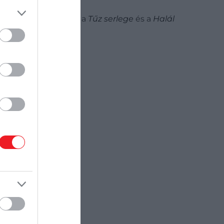
 a végső körre pedig a
Tűz serlege
és a
Halál