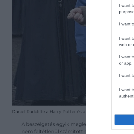
I want t
purpose
I want 
I want t
web or d
I want t
or app.
I want t
I want t
authenti
Daniel Radcliffe a Harry Potter és a Halál ereklyéi másodi
A beszélgetés egyik meglepetése az volt, hogy
nem feltétlenül számított erre, de végül mégis e