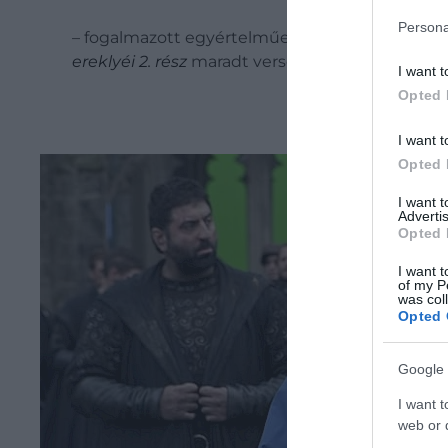
Persona
– fogalmazott egyértelműen. A műsor játékos r
ereklyéi 2. rész
maradt versenyben, Radcliffe pe
I want t
Opted 
I want t
Opted 
I want 
Advertis
Opted 
I want t
of my P
was col
Opted 
Google 
I want t
web or d