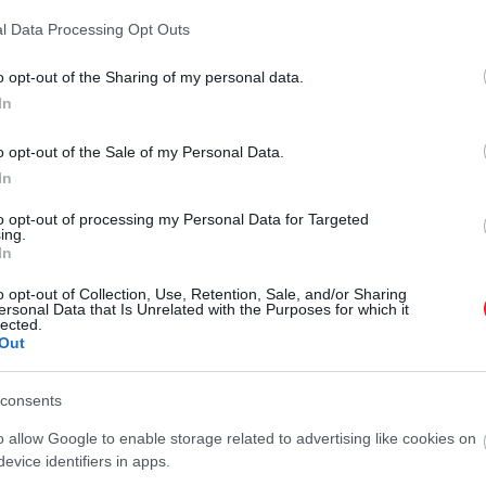
l Data Processing Opt Outs
endszerben, párosával ütköztette egymással a filmeket,
dig egyértelműen az utóbbi mellett döntött.
o opt-out of the Sharing of my personal data.
In
o opt-out of the Sale of my Personal Data.
In
to opt-out of processing my Personal Data for Targeted
ing.
In
o opt-out of Collection, Use, Retention, Sale, and/or Sharing
ersonal Data that Is Unrelated with the Purposes for which it
lected.
Out
consents
o allow Google to enable storage related to advertising like cookies on
evice identifiers in apps.