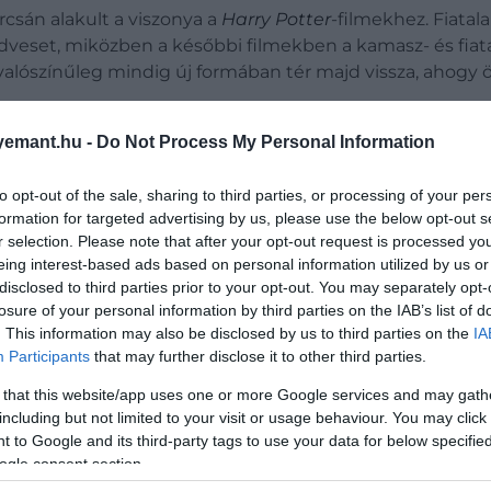
rcsán alakult a viszonya a
Harry Potter
-filmekhez. Fiatal
veset, miközben a későbbi filmekben a kamasz- és fiata
r valószínűleg mindig új formában tér majd vissza, ahogy ö
emant.hu -
Do Not Process My Personal Information
to opt-out of the sale, sharing to third parties, or processing of your per
formation for targeted advertising by us, please use the below opt-out s
liffe dublőre egy életre lebénult A Halál ereklyé
r selection. Please note that after your opt-out request is processed y
eing interest-based ads based on personal information utilized by us or
disclosed to third parties prior to your opt-out. You may separately opt-
Potter és a Halál ereklyéi 2.
részét nevezte meg
. Nem
losure of your personal information by third parties on the IAB’s list of
. This information may also be disclosed by us to third parties on the
IA
Participants
that may further disclose it to other third parties.
 that this website/app uses one or more Google services and may gath
including but not limited to your visit or usage behaviour. You may click 
 to Google and its third-party tags to use your data for below specifi
ogle consent section.