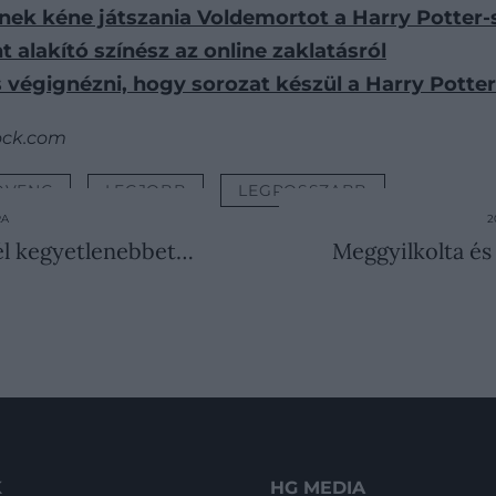
őnek kéne játszania Voldemortot a Harry Potter
 alakító színész az online zaklatásról
s végignézni, hogy sorozat készül a Harry Potte
ock.com
DVENC
LEGJOBB
LEGROSSZABB
RA
2
nél kegyetlenebbet…
Meggyilkolta és 
K
HG MEDIA