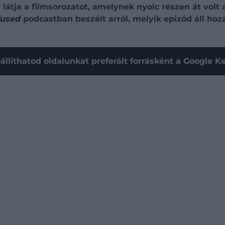
átja a filmsorozatot, amelynek nyolc részen át volt 
fused
podcastban beszélt arról, melyik epizód áll hoz
állíthatod oldalunkat preferált forrásként a Google 