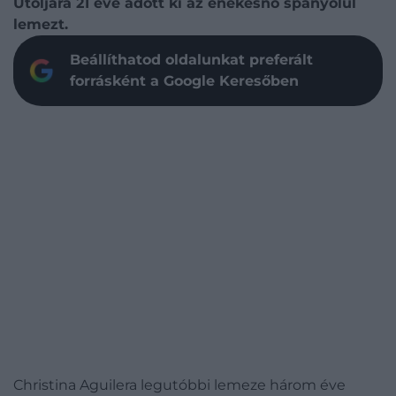
Utoljára 21 éve adott ki az énekesnő spanyolul
lemezt.
Beállíthatod oldalunkat preferált
forrásként a Google Keresőben
Christina Aguilera legutóbbi lemeze három éve