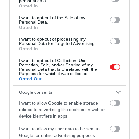
personal data.
grant or deny consent to Google and its third-party tags to
köszönhetően talán bátorítják is őket erre.
Opted In
use your data for below specified purposes in below Google
consent section.
(Forrás:
Billboard
)
I want to opt-out of the Sale of my
Personal Data.
Opted In
Nyitókép:
Christina Aguilera
/ Instagram/Christina
Aguilera
I want to opt-out of processing my
Personal Data for Targeted Advertising.
Opted In
CHRISTINA AGUILERA
SPANYOL
NYELV
I want to opt-out of Collection, Use,
Retention, Sale, and/or Sharing of my
SPANYOL NYELVŰ
LATIN POP
ALBUM
Personal Data that Is Unrelated with the
Purposes for which it was collected.
Opted Out
LEMEZ
ZENE
2026. JÚLIUS 18. ● KULTÚRA
Google consents
Koporsó sem járt nekik – ez történt VIII.
Henrik kivégzett…
2026. JÚLIUS 25. ● KULTÚRA
I want to allow Google to enable storage
Matt Damon lánya egyetlen feltétellel
related to advertising like cookies on web or
hajlandó megnézni…
device identifiers in apps.
I want to allow my user data to be sent to
Google for online advertising purposes.