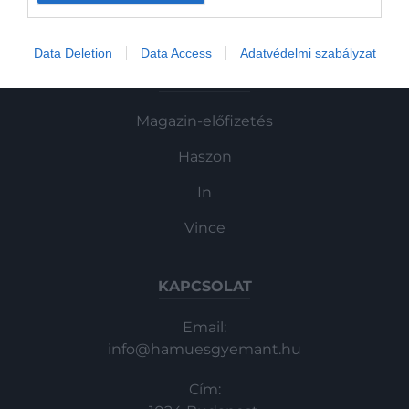
Magazin
Data Deletion
Data Access
Adatvédelmi szabályzat
HG MEDIA
Magazin-előfizetés
Haszon
In
Vince
KAPCSOLAT
Email:
info@hamuesgyemant.hu
Cím: