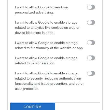
I want to allow Google to send me
personalized advertising.
I want to allow Google to enable storage
Művelődj, szórakozz, kíváncsiskodj, kóstolgass
related to analytics like cookies on web or
és ismerd meg a Hamu és Gyémánt világát!
device identifiers in apps.
I want to allow Google to enable storage
related to functionality of the website or app.
ROVATOK
I want to allow Google to enable storage
related to personalization.
Kultúra
I want to allow Google to enable storage
Tudomány
related to security, including authentication
functionality and fraud prevention, and other
Utazás
user protection.
Pénz
Gasztronómia
CONFIRM