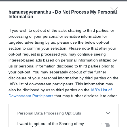
jelent meg, de már gőzerővel dolgozik a folytatáson.
Sőt rögtön kettőn is egyszerre. A következő albuma
hamuesgyemant.hu -
Do Not Process My Personal
egy sima angol nyelvű új lemez lesz, viszont ami
Information
utána jön közvetlenül, az már teljes egészében
spanyol nyelvű lesz.
If you wish to opt-out of the sale, sharing to third parties, or
processing of your personal or sensitive information for
targeted advertising by us, please use the below opt-out
Az énekesnő egyébként nem adott ki spanyol
section to confirm your selection. Please note that after your
nyelvű lemezt 21 éve és ez lesz pusztán a második
opt-out request is processed you may continue seeing
ilyen karrierje során, a 2000-es Mi Reflejo után, ami a
interest-based ads based on personal information utilized by
maga idejében vezette a latin toplistákat. Úgy tűnik
us or personal information disclosed to third parties prior to
a latinpop egyre nagyobb sikere világszerte több
your opt-out. You may separately opt-out of the further
nagy sztár előtt is megnyitotta az utat, hogy
disclosure of your personal information by third parties on the
spanyolul énekelhessenek.
IAB’s list of downstream participants. This information may
also be disclosed by us to third parties on the
IAB’s List of
Nemrég például Selena Gomez is úgy döntött, hogy
Downstream Participants
that may further disclose it to other
third parties.
kiadja élete első spanyol nyelvű lemezét. Az idők
látszólag változnak, korábban valószínűleg
Please note that this website/app uses one or more Google
Personal Data Processing Opt Outs
lebeszélték volna erről a kiadók az előadókat, de a
services and may gather and store information including but
reggaeton világraszóló népszerűségének
not limited to your visit or usage behaviour. You may click to
I want to opt-out of the Sharing of my