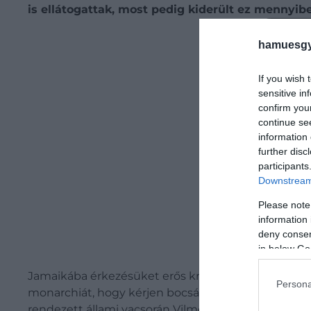
is ellátogattak, most pedig kiderült ez mennyibe
Be
hamuesgy
If you wish 
sensitive in
confirm you
continue se
information 
further disc
participants
Downstream 
Please note
information 
deny consent
in below Go
Jamaikába érkezésüket erős kritika fogadta. A látog
Persona
monarchiát, hogy kérjen bocsánatot a gyarmatosítás
rendezett állami vacsorán Vilmos kitért a problémákr