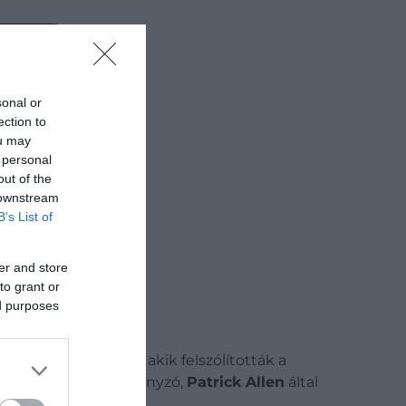
Keresőben
sonal or
ection to
ou may
 personal
out of the
 downstream
B’s List of
er and store
to grant or
ed purposes
agykövetség előtt, akik felszólították a
t. A jamaicai főkormányzó,
Patrick Allen
által