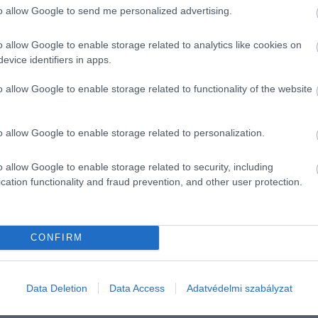
to allow Google to send me personalized advertising.
 idő alatt 4,5 millió fontot tett ki, ami 1,3 millió font nö
nszírozzák. A beszámolóból az is kiderül, hogy a finanszír
o allow Google to enable storage related to analytics like cookies on
evice identifiers in apps.
nyilatkozta:
o allow Google to enable storage related to functionality of the website
alkodói támogatás a következő néhány évben 
o allow Google to enable storage related to personalization.
iós nyomás és a kiegészítő bevételek növelé
o allow Google to enable storage related to security, including
 Továbbra is teljesíteni fogjuk a terveinket, é
cation functionality and fraud prevention, and other user protection.
ni fogjuk ezeket a hatásokat.
CONFIRM
legdrágább királyi körút, amely 138 ezer fontba került.
Data Deletion
Data Access
Adatvédelmi szabályzat