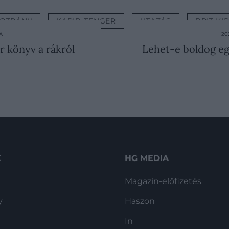
OTRÁNY
KARIB-TENGER
UTAZÁS
BRIT KI
A
20
 könyv a rákról
Lehet-e boldog eg
K
HG MEDIA
Magazin-előfizetés
y
Haszon
In