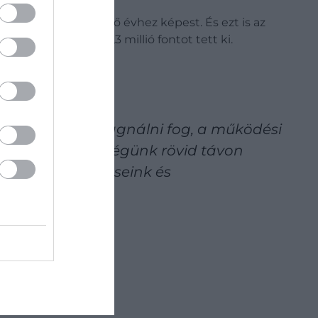
vekedést jelent az előző évhez képest. És ezt is az
ozott támogatás 86,3 millió fontot tett ki.
valószínűleg stagnálni fog, a működési
sére való képességünk rövid távon
s saját erőfeszítéseink és