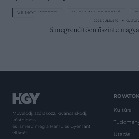
VILMOS HERCEG
KATALIN HERCEGNÉ
B
2026. JÚLIUS 10. ● KULTÚR
5 megrendítően őszinte magyar
ROVATO
Kultúra
Művelődj, szórakozz, kíváncsiskodj,
kóstolgass
Tudomán
és ismerd meg a Hamu és Gyémánt
világát!
Utazás