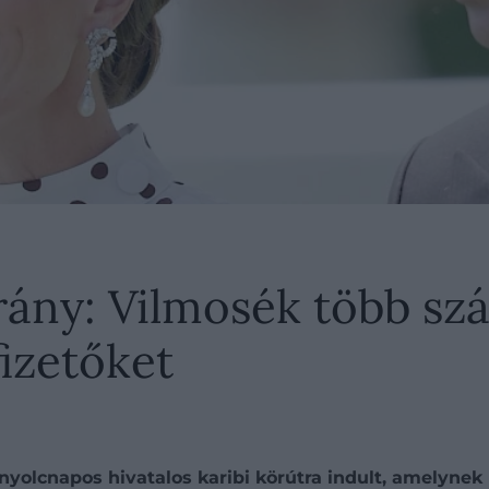
trány: Vilmosék több szá
fizetőket
 nyolcnapos hivatalos karibi körútra indult, amelyne