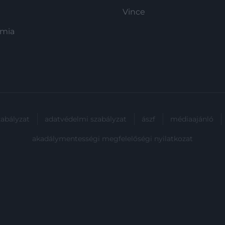
Vince
ómia
zabályzat
adatvédelmi szabályzat
ászf
médiaajánló
akadálymentességi megfelelőségi nyilatkozat