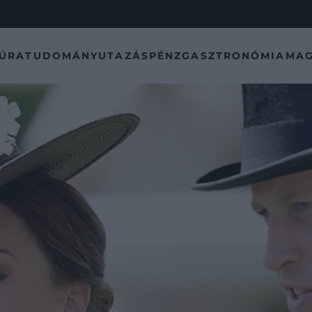
TÚRA
TUDOMÁNY
UTAZÁS
PÉNZ
GASZTRONÓMIA
MAG