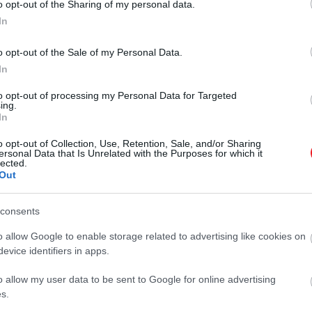
o opt-out of the Sharing of my personal data.
In
gnéjének azt tanácsolták, hogy „lépjenek egy lépést há
dig azt állította, hogy a jövőben változtatni fognak a
o opt-out of the Sale of my Personal Data.
In
to opt-out of processing my Personal Data for Targeted
ing.
In
Londonba, a pár eligazítást tartott a segéde
 rosszul, és hogyan lehetne a jövőben javíta
o opt-out of Collection, Use, Retention, Sale, and/or Sharing
ersonal Data that Is Unrelated with the Purposes for which it
ságosan formálisnak tűnt. Szóval most már in
lected.
Out
herceg és hercegné helyett.
consents
o allow Google to enable storage related to advertising like cookies on
evice identifiers in apps.
, miután a megélhetési válság közepette közzétették a 20
o allow my user data to be sent to Google for online advertising
őjáratok 226 383 fontjába kerültek a brit adófizetőknek, 
s.