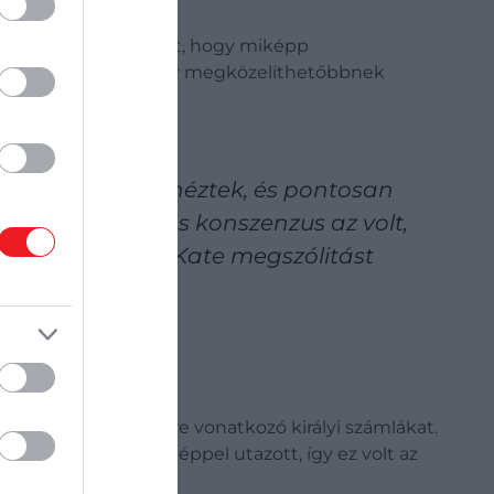
tra", és gondolják át, hogy miképp
 megszólításukon, hogy megközelíthetőbbnek
kkel. Mindent átnéztek, és pontosan
ni. Az általános konszenzus az volt,
kább a Wills és Kate megszólitást
21-es és 2022-es évre vonatkozó királyi számlákat.
mivel a pár chartergéppel utazott, így ez volt az