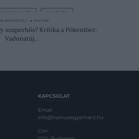
RÁLYI CSALÁD
KULTÚRA
26. AUGUSZTUS 1. ● KULTÚRA
y szuperhős? Kritika a Pókember:
Vadonatúj…
KAPCSOLAT
Email:
info@hamuesgyemant.hu
Cím:
1024 Budapest,