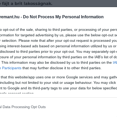
 fájt a brit lakosságnak.
állíthatod oldalunkat preferált forrásként a Google 
emant.hu -
Do Not Process My Personal Information
to opt-out of the sale, sharing to third parties, or processing of your per
formation for targeted advertising by us, please use the below opt-out s
r selection. Please note that after your opt-out request is processed y
eing interest-based ads based on personal information utilized by us or
disclosed to third parties prior to your opt-out. You may separately opt-
losure of your personal information by third parties on the IAB’s list of
. This information may also be disclosed by us to third parties on the
IA
Participants
that may further disclose it to other third parties.
 that this website/app uses one or more Google services and may gath
including but not limited to your visit or usage behaviour. You may click 
 to Google and its third-party tags to use your data for below specifi
ogle consent section.
atásuk előtt tüntetők gyűltek össze Kingstonban a brit n
l Data Processing Opt Outs
 történelméért, és fizessen jóvátételt a rabszolgaságér
a, és kifejezte sajnálatát.