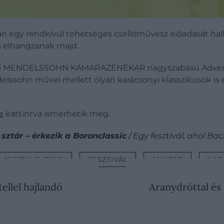
 egy rendkívül tehetséges csellóművész előadását hal
 is elhangzanak majd.
szprémi MENDELSSOHN KAMARAZENEKAR nagyszabású Adve
lssohn művei mellett olyan karácsonyi klasszikusok is e
e
kattintva ismerhetik meg.
sztár – érkezik a Boronclassic
/ Egy fesztivál, ahol Ba
LASSZIKUS ZENE
FESZTIVÁL
ADVENT
KAR
ellel hajlandó
Aranydróttal és