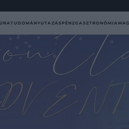
TÚRA
TUDOMÁNY
UTAZÁS
PÉNZ
GASZTRONÓMIA
MAG