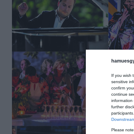
hamuesgy
If you wish 
sensitive in
confirm you
continue se
information 
further disc
participants
Downstream 
Please note