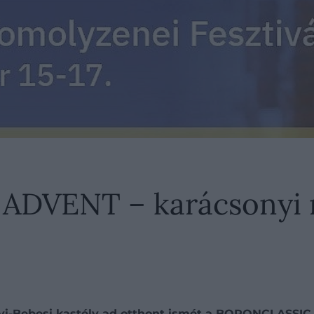
DVENT – karácsonyi 
henyi-Bebesi kastély ad otthont ismét a BORONCLA