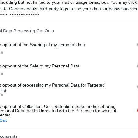
including but not limited to your visit or usage behaviour. You may click 
 to Google and its third-party tags to use your data for below specifi
ogle consent section.
l Data Processing Opt Outs
o opt-out of the Sharing of my personal data.
In
o opt-out of the Sale of my Personal Data.
SIC KOMOLYZENEI FESZTIVÁLT követően ismét felcsendü
In
ka, de a régió komolyzene iránt érdeklődő közönségét i
to opt-out of processing my Personal Data for Targeted
ező településekről érkezett, de sokan Budapestről és kü
ing.
 karácsonyi mesevilággá alakul.
In
o opt-out of Collection, Use, Retention, Sale, and/or Sharing
l válogatta össze a BORONCLASSIC ADVENT műsorát, amel
ersonal Data that Is Unrelated with the Purposes for which it
lected.
Out
előadója,
Medgyesi Zsolt
zongoraművész ad koncertet S
et.
consents