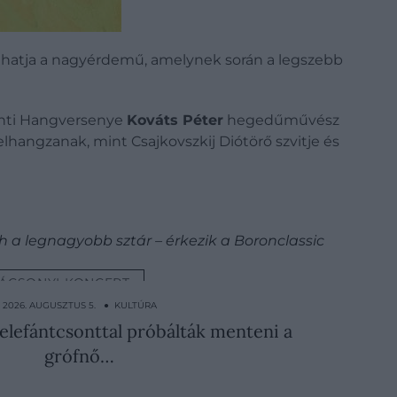
lhatja a nagyérdemű, amelynek során a legszebb
nti Hangversenye
Kováts Péter
hegedűművész
lhangzanak, mint Csajkovszkij Diótörő szvitje és
ch a legnagyobb sztár – érkezik a Boronclassic
ÁCSONYI KONCERT
2026. AUGUSZTUS 5. ● KULTÚRA
 elefántcsonttal próbálták menteni a
grófnő…