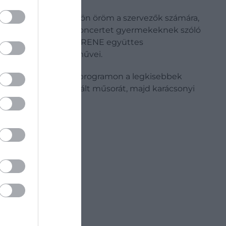
ontossággal bír. Külön öröm a szervezők számára,
nét tanulni. A matinékoncertet gyermekeknek szóló
 az ENSEMBLE FONTE PIRENE együttes
barokk zeneszerzők művei.
 zenés, audiovizuális programon a legkisebbek
esztiválra koreografált műsorát, majd karácsonyi