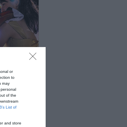
sonal or
ection to
ou may
 personal
out of the
 downstream
B’s List of
er and store