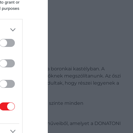
to grant or
ed purposes
lnek a dallamok a boronkai kastélyban. A
s sikerült a szervezőknek megszólítanunk. Az őszi
lföldről is útnak indultak, hogy részei legyenek a
y korokon ível át és szinte minden
chuman és Chopin műveiből, amelyet a DONATONI