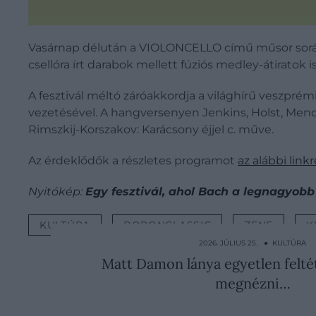
Vasárnap délután a VIOLONCELLO című műsor során
csellóra írt darabok mellett fúziós medley-átiratok
A fesztivál méltó záróakkordja a világhírű ve
vezetésével. A hangversenyen Jenkins, Holst, Mende
Rimszkij-Korszakov: Karácsony éjjel c. műve.
Az érdeklődők a részletes programot
az alábbi linkr
Nyitókép:
Egy fesztivál, ahol Bach a legnagyobb 
KULTÚRA
BORONCLASSIC
ZENE
K
2026. JÚLIUS 25. ● KULTÚRA
Matt Damon lánya egyetlen feltét
megnézni…