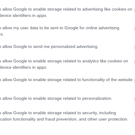
o allow Google to enable storage related to advertising like cookies on
skola növendékeinek rendhagyó matinékoncertje kiemelt f
evice identifiers in apps.
esztiválon szerzett zenei élmények hatására kezdett ze
és esti koncerteken a barokk zene kerül a középpontba
o allow my user data to be sent to Google for online advertising
okk hegedűn és furulyán csendülnek fel a legkiválóbb 
s.
 jegyében telik. Délelőtt a Diótörő gyermekszemmel című
to allow Google to send me personalized advertising.
Tamás balettigazgató által kifejezetten a Boronclassic F
ek.
o allow Google to enable storage related to analytics like cookies on
evice identifiers in apps.
o allow Google to enable storage related to functionality of the website
o allow Google to enable storage related to personalization.
o allow Google to enable storage related to security, including
cation functionality and fraud prevention, and other user protection.