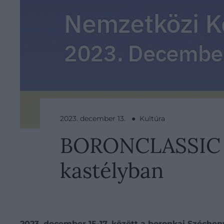
2023. december 13. ● Kultúra
BORONCLASSIC A
kastélyban
2023. december 15-17. között a boronkai Széc