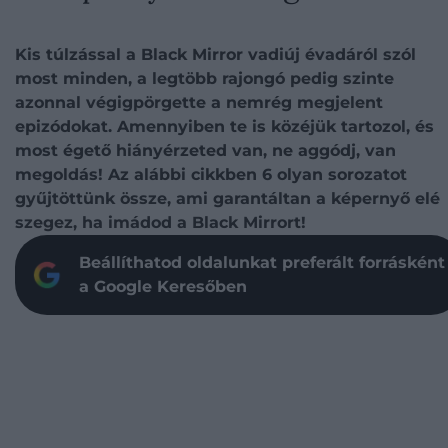
Kis túlzással a Black Mirror vadiúj évadáról szól
most minden, a legtöbb rajongó pedig szinte
azonnal végigpörgette a nemrég megjelent
epizódokat. Amennyiben te is közéjük tartozol, és
most égető hiányérzeted van, ne aggódj, van
megoldás! Az alábbi cikkben 6 olyan sorozatot
gyűjtöttünk össze, ami garantáltan a képernyő elé
szegez, ha imádod a Black Mirrort!
Beállíthatod oldalunkat preferált forrásként
a Google Keresőben