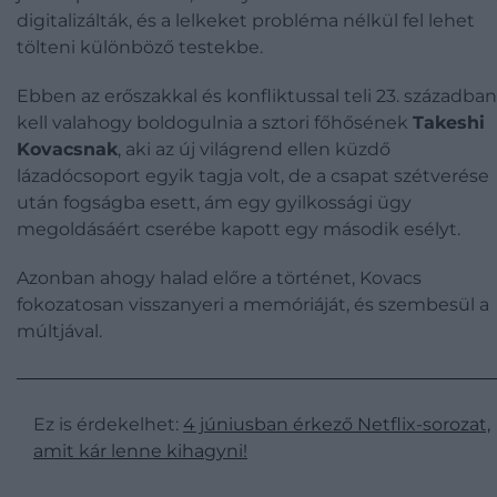
digitalizálták, és a lelkeket probléma nélkül fel lehet
tölteni különböző testekbe.
Ebben az erőszakkal és konfliktussal teli 23. században
kell valahogy boldogulnia a sztori főhősének
Takeshi
Kovacsnak
, aki az új világrend ellen küzdő
lázadócsoport egyik tagja volt, de a csapat szétverése
után fogságba esett, ám egy gyilkossági ügy
megoldásáért cserébe kapott egy második esélyt.
Azonban ahogy halad előre a történet, Kovacs
fokozatosan visszanyeri a memóriáját, és szembesül a
múltjával.
Ez is érdekelhet:
4 júniusban érkező Netflix-sorozat,
amit kár lenne kihagyni!