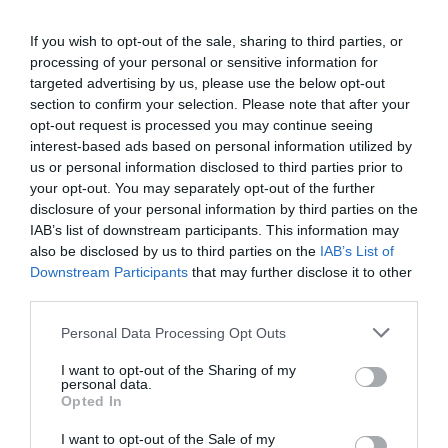
uralkodása idején játszódik, amelyben a 20 éveseknek
egyetlen esélyük van arra, hogy megmeneküljenek a
If you wish to opt-out of the sale, sharing to third parties, or
szegénység elől, és egy paradicsomi szigeten éljenek 
processing of your personal or sensitive information for
gazdagok és boldogok között.
targeted advertising by us, please use the below opt-out
section to confirm your selection. Please note that after your
Ehhez azonban végig kell menniük a „Folyamat" nevű
opt-out request is processed you may continue seeing
interest-based ads based on personal information utilized by
tesztsorozaton, amelynek célja, hogy felmérjék a jelölt
us or personal information disclosed to third parties prior to
értékeit.
your opt-out. You may separately opt-out of the further
disclosure of your personal information by third parties on the
A tesztek az egyszerű interjútól kezdve, a hamisított
IAB’s list of downstream participants. This information may
bűnügyi helyszínek megoldásán át, a gáz okozta
also be disclosed by us to third parties on the
IAB’s List of
hallucinációk megfejtéséig terjednek.
Downstream Participants
that may further disclose it to other
third parties.
A mániákus
Please note that this website/app uses one or more Google
Personal Data Processing Opt Outs
services and may gather and store information including but
not limited to your visit or usage behaviour. You may click to
I want to opt-out of the Sharing of my
personal data.
grant or deny consent to Google and its third-party tags to
Opted In
use your data for below specified purposes in below Google
consent section.
I want to opt-out of the Sale of my