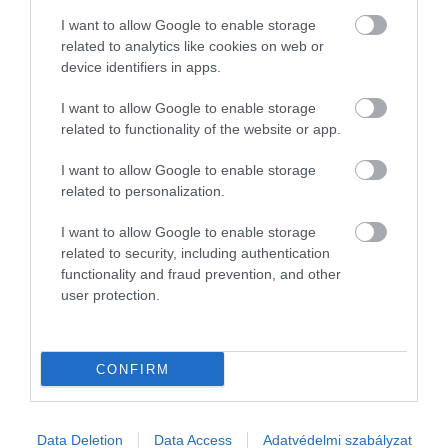
komoly hatással vannak a tesztalanyok viselkedésére 
I want to allow Google to enable storage
döntéshozatali képességeire.
related to analytics like cookies on web or
device identifiers in apps.
A program azonban kudarcot vall, Landsberg és Milgr
is maradandó agykárosodást szenvednek: Owen
I want to allow Google to enable storage
skizofréniával küzd, Annie pedig céltalanul éli az életét
related to functionality of the website or app.
Egy azonban közös bennünk: sehogy sem találják a
I want to allow Google to enable storage
helyüket a világban és a társadalomban.
related to personalization.
Átutazók
I want to allow Google to enable storage
related to security, including authentication
functionality and fraud prevention, and other
user protection.
CONFIRM
Data Deletion
Data Access
Adatvédelmi szabályzat