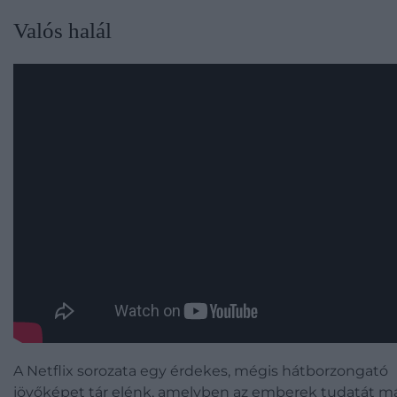
Valós halál
A Netflix sorozata egy érdekes, mégis hátborzongató
jövőképet tár elénk, amelyben az emberek tudatát m