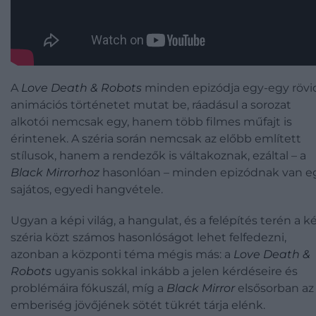
A
Love Death & Robots
minden epizódja egy-egy rövi
animációs történetet mutat be, ráadásul a sorozat
alkotói nemcsak egy, hanem több filmes műfajt is
érintenek. A széria során nemcsak az előbb említett
stílusok, hanem a rendezők is váltakoznak, ezáltal – a
Black Mirrorhoz
hasonlóan – minden epizódnak van e
sajátos, egyedi hangvétele.
Ugyan a képi világ, a hangulat, és a felépítés terén a k
széria közt számos hasonlóságot lehet felfedezni,
azonban a központi téma mégis más: a
Love Death &
Robots
ugyanis sokkal inkább a jelen kérdéseire és
problémáira fókuszál, míg a
Black Mirror
elsősorban az
emberiség jövőjének sötét tükrét tárja elénk.