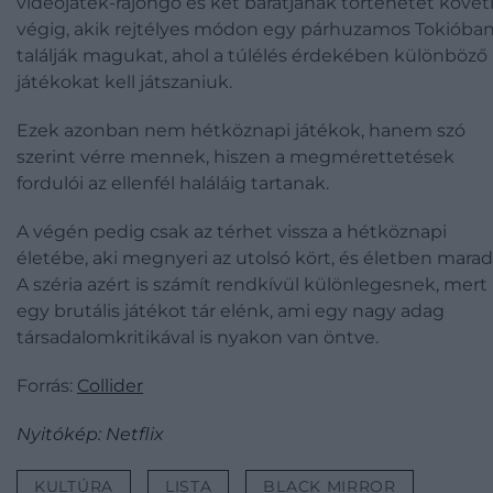
videojáték-rajongó és két barátjának történetét követ
végig, akik rejtélyes módon egy párhuzamos Tokióba
találják magukat, ahol a túlélés érdekében különböző
játékokat kell játszaniuk.
Ezek azonban nem hétköznapi játékok, hanem szó
szerint vérre mennek, hiszen a megmérettetések
fordulói az ellenfél haláláig tartanak.
A végén pedig csak az térhet vissza a hétköznapi
életébe, aki megnyeri az utolsó kört, és életben marad
A széria azért is számít rendkívül különlegesnek, mert
egy brutális játékot tár elénk, ami egy nagy adag
társadalomkritikával is nyakon van öntve.
Forrás:
Collider
Nyitókép: Netflix
KULTÚRA
LISTA
BLACK MIRROR