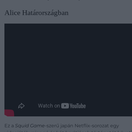
Alice Határországban
Ez a
Squid Game
-szerű japán Netflix-sorozat egy