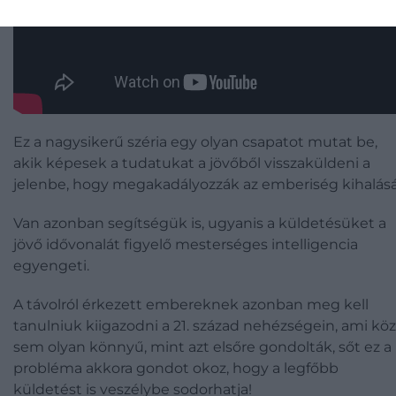
Ez a nagysikerű széria egy olyan csapatot mutat be,
akik képesek a tudatukat a jövőből visszaküldeni a
jelenbe, hogy megakadályozzák az emberiség kihalásá
Van azonban segítségük is, ugyanis a küldetésüket a
jövő idővonalát figyelő mesterséges intelligencia
egyengeti.
A távolról érkezett embereknek azonban meg kell
tanulniuk kiigazodni a 21. század nehézségein, ami köz
sem olyan könnyű, mint azt elsőre gondolták, sőt ez a
probléma akkora gondot okoz, hogy a legfőbb
küldetést is veszélybe sodorhatja!