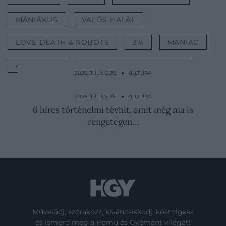
MÁNIÁKUS
VALÓS HALÁL
LOVE DEATH & ROBOTS
3%
MANIAC
ÁTUTAZÓK
ALICE HATÁRORSZÁGBAN
2026. JÚLIUS 29. ● KULTÚRA
Ahonnan szinte senki nem jut ki élve: ilyen
Észak-Korea…
2026. JÚLIUS 25. ● KULTÚRA
6 híres történelmi tévhit, amit még ma is
rengetegen…
Művelődj, szórakozz, kíváncsiskodj, kóstolgass
és ismerd meg a Hamu és Gyémánt világát!