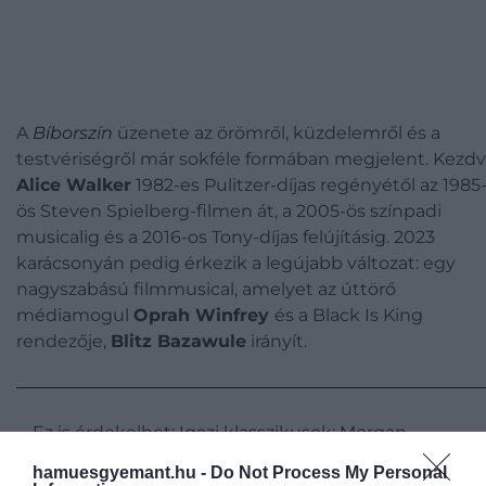
A
Bíborszín
üzenete az örömről, küzdelemről és a
testvériségről már sokféle formában megjelent. Kezd
Alice Walker
1982-es Pulitzer-díjas regényétől az 1985
ös Steven Spielberg-filmen át, a 2005-ös színpadi
musicalig és a 2016-os Tony-díjas felújításig. 2023
karácsonyán pedig érkezik a legújabb változat: egy
nagyszabású filmmusical, amelyet az úttörő
médiamogul
Oprah Winfrey
és a Black Is King
rendezője,
Blitz Bazawule
irányít.
Ez is érdekelhet:
Igazi klasszikusok: Morgan
Freeman 5 kedvenc filmje
hamuesgyemant.hu -
Do Not Process My Personal