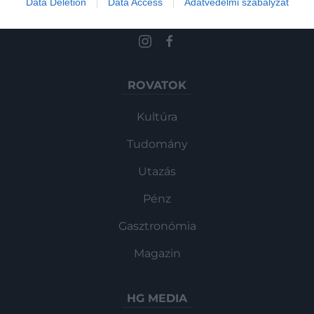
Data Deletion
Data Access
Adatvédelmi szabályzat
és ismerd meg a Hamu és Gyémánt világát!
ROVATOK
Kultúra
Tudomány
Utazás
Pénz
Gasztronómia
Magazin
HG MEDIA