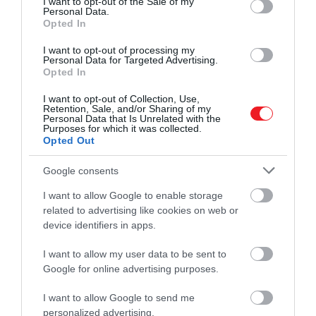
I want to opt-out of the Sale of my
Personal Data.
Opted In
I want to opt-out of processing my
Personal Data for Targeted Advertising.
Opted In
I want to opt-out of Collection, Use,
Retention, Sale, and/or Sharing of my
Personal Data that Is Unrelated with the
Purposes for which it was collected.
Opted Out
Google consents
Az eredeti történet az Egyesült Államok déli részén
I want to allow Google to enable storage
játszódik, és a fekete nők 1900-as évek eleji társadalmi
related to advertising like cookies on web or
device identifiers in apps.
helyzetébe nyerhetünk bepillantást. Ahogy a trailerb
is látható, a történet új verziója, a főszereplő, Celie
I want to allow my user data to be sent to
útkeresését követi majd végig a fekete zenetörténet
Google for online advertising purposes.
műfajain keresztül. Így biztos nem lesz hiány gospelbő
jazzből és bluesból.
I want to allow Google to send me
personalized advertising.