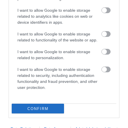
(Harpers Bazaar)
I want to allow Google to enable storage
Nyitókép: YouTube
related to analytics like cookies on web or
device identifiers in apps.
BÍBORSZÍN
KULTÚRA
FILM
ELŐZETES
I want to allow Google to enable storage
related to functionality of the website or app.
REMAKE
MUSICAL
OPRAH WINFREY
2026. JÚLIUS 12. ● KULTÚRA
I want to allow Google to enable storage
Megmérgezték, lelőtték, folyóba dobták:
related to personalization.
Raszputyin életénél…
2026. JÚLIUS 10. ● KULTÚRA
82 évet élt le úgy a szerzetes, hogy soha
I want to allow Google to enable storage
nem látott nőt
related to security, including authentication
functionality and fraud prevention, and other
user protection.
CONFIRM
Művelődj, szórakozz, kíváncsiskodj, kóstolgass