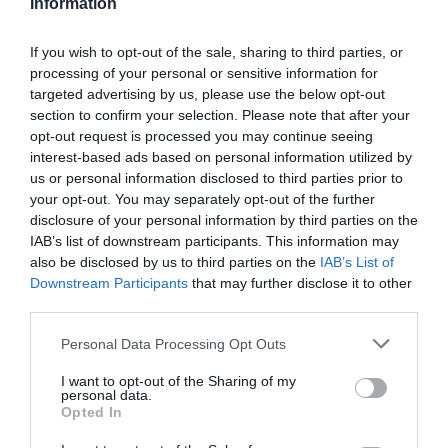
Information
If you wish to opt-out of the sale, sharing to third parties, or
processing of your personal or sensitive information for
Úgy gondolom, hogy ez egy
targeted advertising by us, please use the below opt-out
meghatározó alkotás lesz
section to confirm your selection. Please note that after your
opt-out request is processed you may continue seeing
mindazok számára, akik
interest-based ads based on personal information utilized by
ezekben az időkben reményt
us or personal information disclosed to third parties prior to
akarnak érezni, és megélni
your opt-out. You may separately opt-out of the further
disclosure of your personal information by third parties on the
saját maguk diadalát és
IAB’s list of downstream participants. This information may
örömét
also be disclosed by us to third parties on the
IAB’s List of
Downstream Participants
that may further disclose it to other
third parties.
Please note that this website/app uses one or more Google
– nyilatkozta Winfrey.
Personal Data Processing Opt Outs
services and may gather and store information including but
not limited to your visit or usage behaviour. You may click to
I want to opt-out of the Sharing of my
personal data.
grant or deny consent to Google and its third-party tags to
Opted In
use your data for below specified purposes in below Google
consent section.