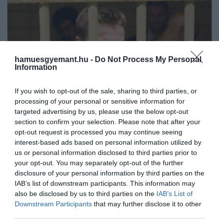
hamuesgyemant.hu -
Do Not Process My Personal
Information
If you wish to opt-out of the sale, sharing to third parties, or
processing of your personal or sensitive information for
targeted advertising by us, please use the below opt-out
section to confirm your selection. Please note that after your
opt-out request is processed you may continue seeing
interest-based ads based on personal information utilized by
us or personal information disclosed to third parties prior to
your opt-out. You may separately opt-out of the further
2025. JANUÁR 15. ● HAMU ÉS GYÉMÁNT
disclosure of your personal information by third parties on the
IAB’s list of downstream participants. This information may
4 filmfeldolgozás, ami sokkal
Hollywood előszeretettel dolgozza fel újra
also be disclosed by us to third parties on the
IAB’s List of
jobban sikerült az eredetinél
Downstream Participants
that may further disclose it to other
és újra ugyanazokat a történeteket, így
third parties.
megszámlálhatatlanul sok filmből készült