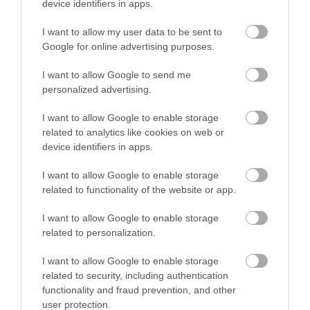
device identifiers in apps.
I want to allow my user data to be sent to
Google for online advertising purposes.
I want to allow Google to send me
personalized advertising.
I want to allow Google to enable storage
related to analytics like cookies on web or
device identifiers in apps.
I want to allow Google to enable storage
related to functionality of the website or app.
I want to allow Google to enable storage
2024. ÁPRILIS 7. ● HAMU ÉS GYÉMÁNT
related to personalization.
4 filmfeldolgozás, ami sokkal
A modern filmtörténet során rengeteg
I want to allow Google to enable storage
rosszabbul sikerült az…
újrafeldolgozás készült már, ezek közül
related to security, including authentication
viszont csak néhánynak sikerült emelnie
functionality and fraud prevention, and other
HAMU ÉS GYÉMÁNT
user protection.
az eredeti anyag színvonalán. Jóval