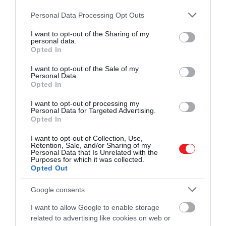
HAMU ÉS GYÉMÁNT
már újabb verzió. Gyakori jelenség, hogy
Please note that this website/app uses one or more Google
Personal Data Processing Opt Outs
ezek alacsonyabb színvonalúak az
services and may gather and store information including but
eredetinél, ám létezik jó pár üdítő kivétel:
not limited to your visit or usage behaviour. You may click to
I want to opt-out of the Sharing of my
personal data.
grant or deny consent to Google and its third-party tags to
íme 4 olyan remake, amely jobb az első
Opted In
use your data for below specified purposes in below Google
változatnál.
consent section.
I want to opt-out of the Sale of my
Personal Data.
Opted In
I want to opt-out of processing my
Personal Data for Targeted Advertising.
Opted In
I want to opt-out of Collection, Use,
Retention, Sale, and/or Sharing of my
Personal Data that Is Unrelated with the
Purposes for which it was collected.
Opted Out
Google consents
I want to allow Google to enable storage
related to advertising like cookies on web or