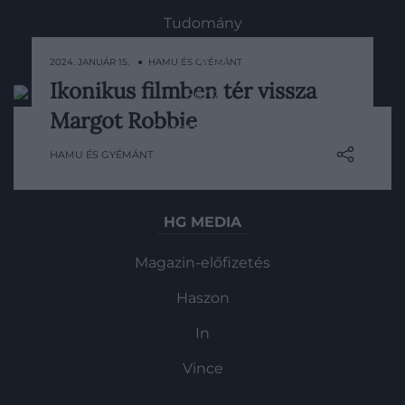
Tudomány
Utazás
2024. JANUÁR 15. ● HAMU ÉS GYÉMÁNT
Ikonikus filmben tér vissza
Pénz
A Warner Bros. újabb Ocean's Eleven-
Margot Robbie
filmet akar készíteni, ezúttal a stúdió
Gasztronómia
egyik kedvencével, Margot Robbieval a
HAMU ÉS GYÉMÁNT
Magazin
főszerepben.
HG MEDIA
Magazin-előfizetés
Haszon
In
Vince