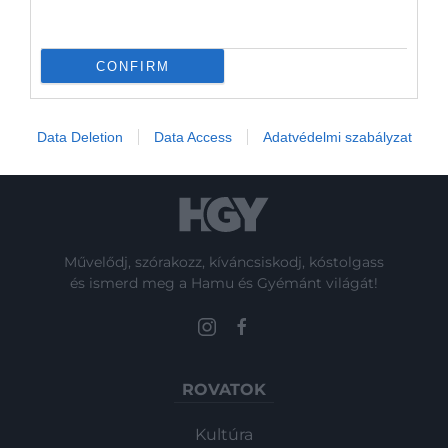
gyakoribb jelenség az, hogy egy remake
alulmúlja a hozzá fűzött várakozásokat –
sokszor olyannyira, hogy a legtöbben a
CONFIRM
puszta létjogosultságát is…
Data Deletion
Data Access
Adatvédelmi szabályzat
Művelődj, szórakozz, kíváncsiskodj, kóstolgass
és ismerd meg a Hamu és Gyémánt világát!
ROVATOK
Kultúra