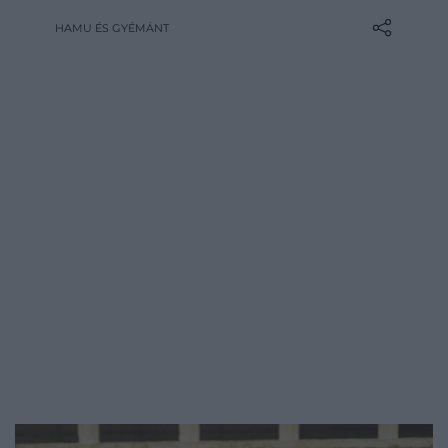
klasszikus film új változatának a Deadline
HAMU ÉS GYÉMÁNT
szerint már meg is van a rendezője.