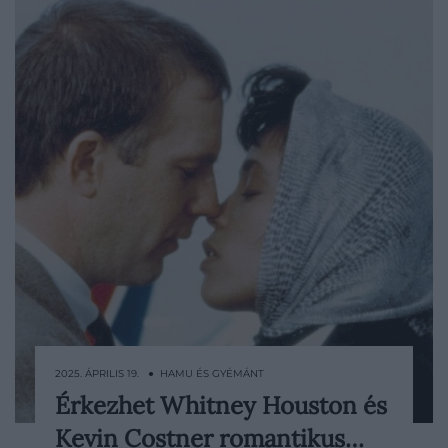
2025. ÁPRILIS 19. ● HAMU ÉS GYÉMÁNT
Érkezhet Whitney Houston és
Hamarosan elkészülhet a Warner Bros.
Kevin Costner romantikus…
Több mint testőr remake-je: az 1992-es