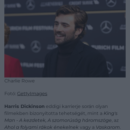
Charlie Rowe
Fotó:
GettyImages
Harris Dickinson
eddigi karrierje során olyan
filmekben bizonyította tehetségét, mint a
King's
Man - A kezdetek, A szomorúság háromszöge
, az
Ahol a folyami rákok énekelnek
vagy a
Vaskarom
.