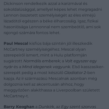
Dickinson rendelkezik azzal a karizmával és
sokoldalúsággal, amellyel képes lehet megragadni
Lennon összetett személyiségét az éles elméjű
lázadótól egészen a béke élharcosáig. Igaz, fizikai
hasonlósága Lennonnal nem szembeötlő, ami sok
rajongó számára fontos lehet.
Paul Mescal
kisfiús bája szintén jól illeszkedik
McCartney személyiségéhez. Mescal olyan
szerepeiről ismert, mint a Hulu platformján
sugárzott
Normális emberek
; a
Volt egyszer egy
nyár
és a
Mind idegenek vagyunk.
Első kasszasiker-
szerepét pedig a most készülő
Gladiator 2
-ben
kapja. Az ír származású Mescalnak azonban még
dolgoznia kell az akcentusán ahhoz, hogy
meggyőzően alakíthassa a Liverpoolban született
McCartney-t.
Barry Keoghan
a
Dunkirk
, az
Egy szent szarvas