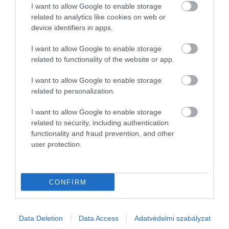
I want to allow Google to enable storage
Dickinson rendelkezik azzal a karizmával és
related to analytics like cookies on web or
sokoldalúsággal, amellyel képes lehet megragadni
device identifiers in apps.
Lennon összetett személyiségét az éles elméjű
lázadótól egészen a béke élharcosáig. Igaz, fizikai
I want to allow Google to enable storage
related to functionality of the website or app.
hasonlósága Lennonnal nem szembeötlő, ami sok
rajongó számára fontos lehet.
I want to allow Google to enable storage
related to personalization.
Paul Mescal
kisfiús bája szintén jól illeszkedik
McCartney személyiségéhez. Mescal olyan
I want to allow Google to enable storage
szerepeiről ismert, mint a Hulu platformján
related to security, including authentication
sugárzott
Normális emberek
; a
Volt egyszer egy
functionality and fraud prevention, and other
user protection.
nyár
és a
Mind idegenek vagyunk.
Első kasszasiker-
szerepét pedig a most készülő Gladiator 2-ben
kapja. Az ír származású Mescalnak azonban még
dolgoznia kell az akcentusán ahhoz, hogy
CONFIRM
meggyőzően alakíthassa a Liverpoolban született
McCartney-t.
Data Deletion
Data Access
Adatvédelmi szabályzat
Barry Keoghan
a
Dunkirk
, az
Egy szent szarvas