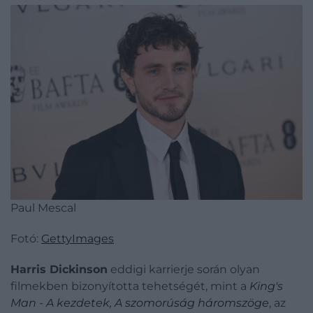
Paul Mescal
Fotó:
GettyImages
Harris Dickinson
eddigi karrierje során olyan
filmekben bizonyította tehetségét, mint a
King's
Man - A kezdetek, A szomorúság háromszöge
, az