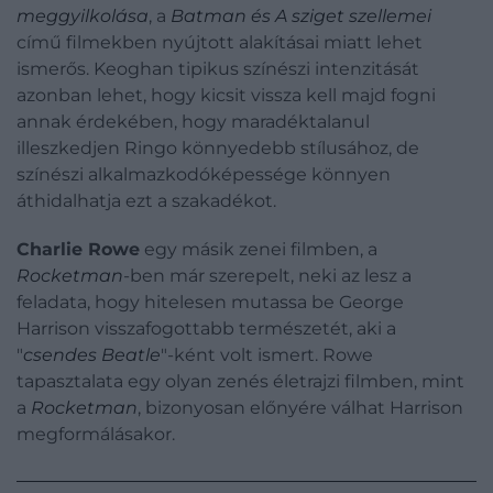
meggyilkolása
, a
Batman és A sziget szellemei
című filmekben nyújtott alakításai miatt lehet
ismerős. Keoghan tipikus színészi intenzitását
azonban lehet, hogy kicsit vissza kell majd fogni
annak érdekében, hogy maradéktalanul
illeszkedjen Ringo könnyedebb stílusához, de
színészi alkalmazkodóképessége könnyen
áthidalhatja ezt a szakadékot.
Charlie Rowe
egy másik zenei filmben, a
Rocketman
-ben már szerepelt, neki az lesz a
feladata, hogy hitelesen mutassa be George
Harrison visszafogottabb természetét, aki a
"
csendes Beatle
"-ként volt ismert. Rowe
tapasztalata egy olyan zenés életrajzi filmben, mint
a
Rocketman
, bizonyosan előnyére válhat Harrison
megformálásakor.