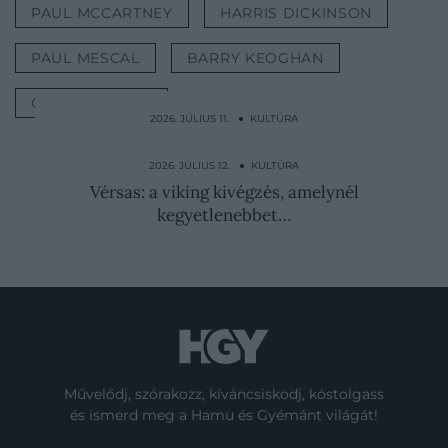
PAUL MCCARTNEY
HARRIS DICKINSON
PAUL MESCAL
BARRY KEOGHAN
CHARLIE ROWE
2026. JÚLIUS 11. ● KULTÚRA
Intim fotók és 88 szerető: a „mocskos
hercegné” botrányos…
2026. JÚLIUS 12. ● KULTÚRA
Vérsas: a viking kivégzés, amelynél
kegyetlenebbet…
Művelődj, szórakozz, kíváncsiskodj, kóstolgass
és ismerd meg a Hamu és Gyémánt világát!