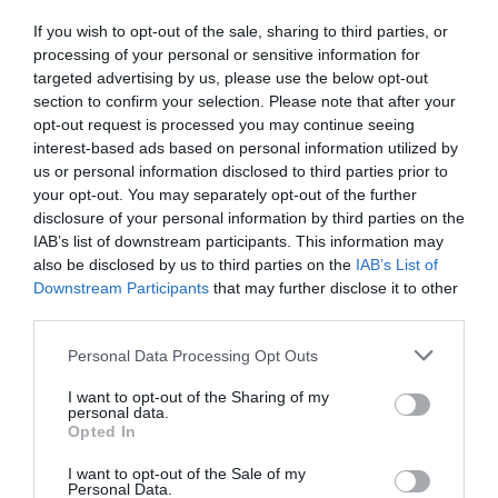
Barry Keoghan
a
Dunkirk
, az
Egy szent szarvas
If you wish to opt-out of the sale, sharing to third parties, or
meggyilkolása
, a
Batman és A sziget szellemei
processing of your personal or sensitive information for
című filmekben nyújtott alakításai miatt lehet
targeted advertising by us, please use the below opt-out
ismerős. Keoghan tipikus színészi intenzitását
section to confirm your selection. Please note that after your
azonban lehet, hogy kicsit vissza kell majd fogni
opt-out request is processed you may continue seeing
annak érdekében, hogy maradéktalanul
interest-based ads based on personal information utilized by
illeszkedjen Ringo könnyedebb stílusához, de
us or personal information disclosed to third parties prior to
your opt-out. You may separately opt-out of the further
színészi alkalmazkodóképessége könnyen
disclosure of your personal information by third parties on the
áthidalhatja ezt a szakadékot.
IAB’s list of downstream participants. This information may
also be disclosed by us to third parties on the
IAB’s List of
Charlie Rowe
egy másik zenei filmben, a
Downstream Participants
that may further disclose it to other
Rocketman
-ben már szerepelt, neki az lesz a
third parties.
feladata, hogy hitelesen mutassa be George
Please note that this website/app uses one or more Google
Harrison visszafogottabb természetét, aki a
Personal Data Processing Opt Outs
services and may gather and store information including but
"
csendes Beatle
"-ként volt ismert. Rowe
not limited to your visit or usage behaviour. You may click to
I want to opt-out of the Sharing of my
tapasztalata egy olyan zenés életrajzi filmben, mint
personal data.
grant or deny consent to Google and its third-party tags to
a
Rocketman
, bizonyosan előnyére válhat Harrison
Opted In
use your data for below specified purposes in below Google
megformálásakor.
consent section.
I want to opt-out of the Sale of my
Personal Data.