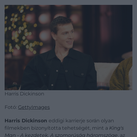
Harris Dickinson
Fotó:
GettyImages
Harris Dickinson
eddigi karrierje során olyan
filmekben bizonyította tehetségét, mint a
King's
Man - A kezdetek, A szomorúság háromszöge
, az