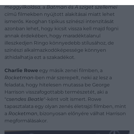
meggyilkolása
, a
Batman és A sziget szellemei
című filmekben nyújtott alakításai miatt lehet
ismerős. Keoghan tipikus színészi intenzitását
azonban lehet, hogy kicsit vissza kell majd fogni
annak érdekében, hogy maradéktalanul
illeszkedjen Ringo könnyedebb stílusához, de
színészi alkalmazkodóképessége könnyen
áthidalhatja ezt a szakadékot.
Charlie Rowe
egy másik zenei filmben, a
Rocketman
-ben már szerepelt, neki az lesz a
feladata, hogy hitelesen mutassa be George
Harrison visszafogottabb természetét, aki a
"
csendes Beatle
"-ként volt ismert. Rowe
tapasztalata egy olyan zenés életrajzi filmben, mint
a
Rocketman
, bizonyosan előnyére válhat Harrison
megformálásakor.