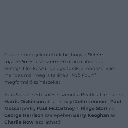
Csak nemrég jelentették be, hogy a
Bohém
rapszódia
és a
Rocketman
után újabb zenei
életrajzi film készül, de úgy tűnik, a rendező, Sam
Mendes már meg is találta a „
Fab Four
t”
megformáló színészeket.
Az
InSneider
értesülései szerint a Beatles-filmekben
Harris Dickinson
alakítja majd
John Lennon
t,
Paul
Mescal
pedig
Paul McCartney
-t.
Ringo Starr
és
George Harrison
szerepében
Barry Keoghan
és
Charlie Row
lesz látható.