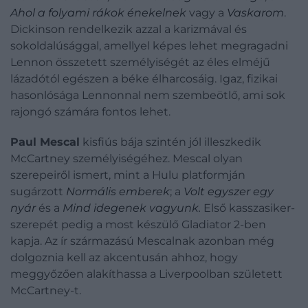
Ahol a folyami rákok énekelnek
vagy a
Vaskarom
.
Dickinson rendelkezik azzal a karizmával és
sokoldalúsággal, amellyel képes lehet megragadni
Lennon összetett személyiségét az éles elméjű
lázadótól egészen a béke élharcosáig. Igaz, fizikai
hasonlósága Lennonnal nem szembeötlő, ami sok
rajongó számára fontos lehet.
Paul Mescal
kisfiús bája szintén jól illeszkedik
McCartney személyiségéhez. Mescal olyan
szerepeiről ismert, mint a Hulu platformján
sugárzott
Normális emberek
; a
Volt egyszer egy
nyár
és a
Mind idegenek vagyunk.
Első kasszasiker-
szerepét pedig a most készülő Gladiator 2-ben
kapja. Az ír származású Mescalnak azonban még
dolgoznia kell az akcentusán ahhoz, hogy
meggyőzően alakíthassa a Liverpoolban született
McCartney-t.