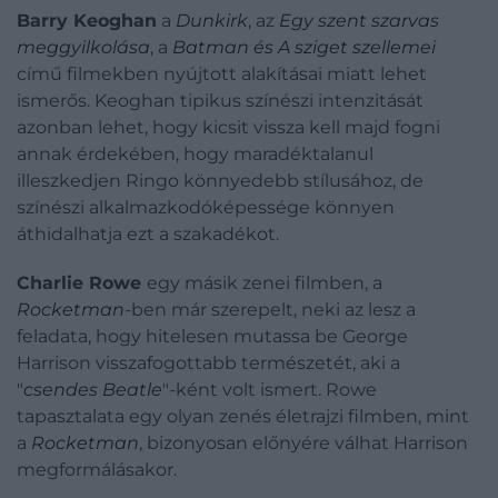
Barry Keoghan
a
Dunkirk
, az
Egy szent szarvas
meggyilkolása
, a
Batman és A sziget szellemei
című filmekben nyújtott alakításai miatt lehet
ismerős. Keoghan tipikus színészi intenzitását
azonban lehet, hogy kicsit vissza kell majd fogni
annak érdekében, hogy maradéktalanul
illeszkedjen Ringo könnyedebb stílusához, de
színészi alkalmazkodóképessége könnyen
áthidalhatja ezt a szakadékot.
Charlie Rowe
egy másik zenei filmben, a
Rocketman
-ben már szerepelt, neki az lesz a
feladata, hogy hitelesen mutassa be George
Harrison visszafogottabb természetét, aki a
"
csendes Beatle
"-ként volt ismert. Rowe
tapasztalata egy olyan zenés életrajzi filmben, mint
a
Rocketman
, bizonyosan előnyére válhat Harrison
megformálásakor.