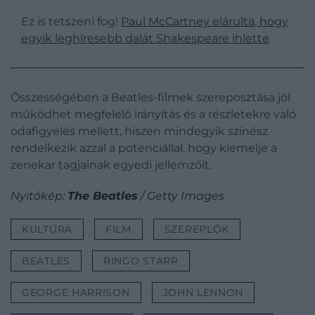
Ez is tetszeni fog!
Paul McCartney elárulta, hogy
egyik leghíresebb dalát Shakespeare ihlette
Összességében a Beatles-filmek szereposztása jól
működhet megfelelő irányítás és a részletekre való
odafigyelés mellett, hiszen mindegyik színész
rendelkezik azzal a potenciállal, hogy kiemelje a
zenekar tagjainak egyedi jellemzőit.
Nyitókép:
The Beatles
/ Getty Images
KULTÚRA
FILM
SZEREPLŐK
BEATLES
RINGO STARR
GEORGE HARRISON
JOHN LENNON