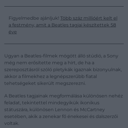
Figyelmedbe ajánljuk!
Több száz millióért kelt el
a festmény, amit a Beatles tagjai készítettek 58
éve
Ugyan a Beatles-filmek mögött álló stúdió, a Sony
még nem erősítette meg a hírt, de ha a
szereposztásról szóló pletykák igaznak bizonyulnak,
akkor a filmekhez a legnépszerűbb fiatal
tehetségeket sikerült megszerezni.
A Beatles tagjainak megformálása különösen nehéz
feladat, tekintettel mindegyikük ikonikus
státuszára, különösen Lennon és McCartney
esetében, akik a zenekar fő énekesei és dalszerzői
voltak.