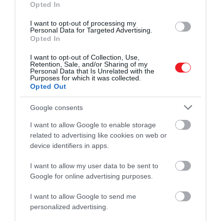
Opted In
I want to opt-out of processing my
Personal Data for Targeted Advertising.
Opted In
I want to opt-out of Collection, Use,
Retention, Sale, and/or Sharing of my
Personal Data that Is Unrelated with the
Purposes for which it was collected.
Opted Out
Google consents
I want to allow Google to enable storage
related to advertising like cookies on web or
Barry Keoghan
device identifiers in apps.
Fotó:
GettyImages
I want to allow my user data to be sent to
Google for online advertising purposes.
Harris Dickinson
eddigi karrierje során olyan
I want to allow Google to send me
filmekben bizonyította tehetségét, mint a
King's
personalized advertising.
Man - A kezdetek, A szomorúság háromszöge
, az
Ahol a folyami rákok énekelnek
vagy a
Vaskarom
.