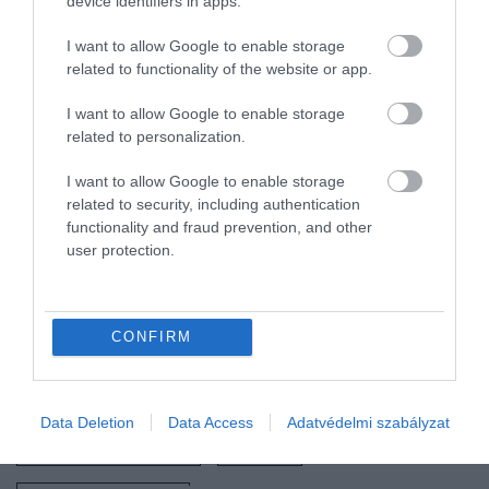
device identifiers in apps.
amely 12.000 négyzetméteres területen közel 80
kiállító számára teremti meg a bemutatkozás
I want to allow Google to enable storage
related to functionality of the website or app.
lehetőségét
I want to allow Google to enable storage
A Bauhaus Contemporary programján szereplő
related to personalization.
fotóművészek:
I want to allow Google to enable storage
BIRÓ Dávid, BIRTALAN Zsolt, CZIGÁNY Ákos, CSIZIK
related to security, including authentication
Balázs, DRÉGELY Imre, GEIBL Kata, HERCZEG Eszter,
functionality and fraud prevention, and other
KIRÁLY László György †, KUDÁSZ Gábor Arion, MÁTÉ
user protection.
Balázs, MUCSY Szilvia, NYÍRI Julianna, ROBITZ Anikó,
VÉKÁS Magdolna, ZAGYVAI Sári
CONFIRM
Nyitókép:
KULTÚRA
KIÁLLÍTÁS
MŰVÉSZET
Data Deletion
Data Access
Adatvédelmi szabályzat
KÉPZŐMŰVÉSZET
ÁZSIA