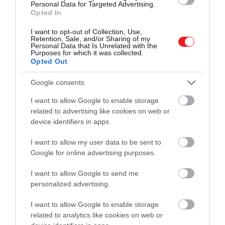
Personal Data for Targeted Advertising.
Opted In
I want to opt-out of Collection, Use,
Retention, Sale, and/or Sharing of my
Personal Data that Is Unrelated with the
Purposes for which it was collected.
Opted Out
Google consents
I want to allow Google to enable storage
related to advertising like cookies on web or
device identifiers in apps.
Nem a mostani az első alkalom, amikor a szervezők
valamely nagyszabású művészeti vásár különleges
I want to allow my user data to be sent to
vonzerejére építik a Bauhaus Contemporary sikerét,
Google for online advertising purposes.
hiszen korábban a svájci Basel Art Centerben
I want to allow Google to send me
létrejött tárlat a világ legjelentősebb művészeti
personalized advertising.
vására, az Art Basel kísérőeseményeként jött létre.
I want to allow Google to enable storage
Az idén 13. alkalommal megrendezett India Art Fair a
related to analytics like cookies on web or
művészeti világ egyik leglátogatottabb eseménye,