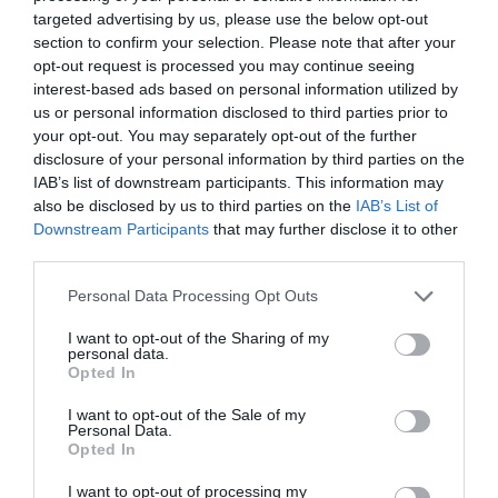
inspirációk forrása ma is élő hagyomány a
targeted advertising by us, please use the below opt-out
section to confirm your selection. Please note that after your
magyarországi művészeti közegben.
opt-out request is processed you may continue seeing
interest-based ads based on personal information utilized by
Az utazó tárlat többek között Barcelona, Basel,
us or personal information disclosed to third parties prior to
Budapest, New York és Róma után érkezett ezúttal
your opt-out. You may separately opt-out of the further
Delhibe. A Liszt Intézet – Magyar Kulturális Központ
disclosure of your personal information by third parties on the
Delhi és az EDGE Communications művészeti
IAB’s list of downstream participants. This information may
ügynökség szervezésében, az Art Market Budapest
also be disclosed by us to third parties on the
IAB’s List of
közreműködésével kifejezetten az India Art Fair-re
Downstream Participants
that may further disclose it to other
third parties.
készített válogatás került a nagyszámú közönség
elé, míg az eredeti kiállítás teljes anyagát a tervek
Please note that this website/app uses one or more Google
Personal Data Processing Opt Outs
szerint még az idei évben India és Délkelet-Ázsia
services and may gather and store information including but
legnagyobb fotóművészeti központja, a gurugrami
not limited to your visit or usage behaviour. You may click to
I want to opt-out of the Sharing of my
personal data.
Museo Camera látja majd vendégül.
grant or deny consent to Google and its third-party tags to
Opted In
use your data for below specified purposes in below Google
consent section.
I want to opt-out of the Sale of my
Personal Data.
Opted In
I want to opt-out of processing my