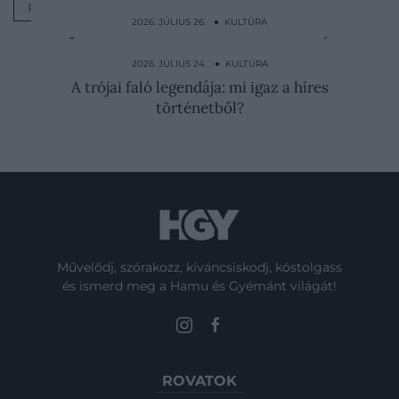
FOTÓMŰVÉSZET
2026. JÚLIUS 26. ● KULTÚRA
Ő lehet a tökéletes Freddy Krueger? Új
Rémálom az Elm…
2026. JÚLIUS 24. ● KULTÚRA
A trójai faló legendája: mi igaz a híres
történetből?
Művelődj, szórakozz, kíváncsiskodj, kóstolgass
és ismerd meg a Hamu és Gyémánt világát!
ROVATOK