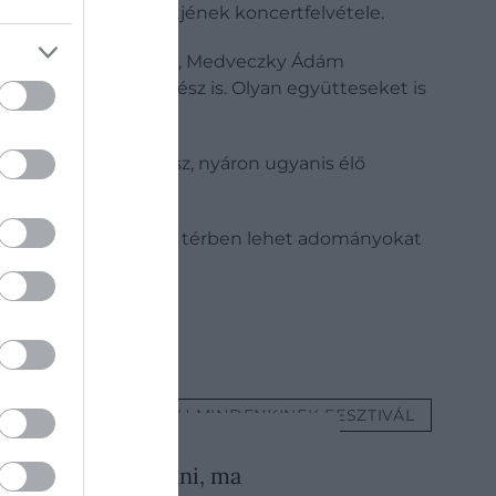
, vagy hat csellószvitjének koncertfelvétele.
-díjas csellóművésszel, Medveczky Ádám
alán László tubaművész is. Olyan együtteseket is
n több szakasza lesz, nyáron ugyanis élő
ny
számára az online térben lehet adományokat
TIAN BACH
BACH MINDENKINEK FESZTIVÁL
 AUGUSZTUS 9. ● KULTÚRA
ngyilkos akart lenni, ma