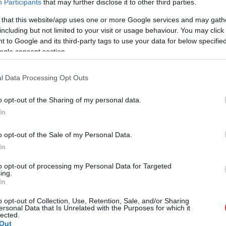
Participants
that may further disclose it to other third parties.
 that this website/app uses one or more Google services and may gath
including but not limited to your visit or usage behaviour. You may click 
 to Google and its third-party tags to use your data for below specifi
ogle consent section.
l Data Processing Opt Outs
o opt-out of the Sharing of my personal data.
In
o opt-out of the Sale of my Personal Data.
In
 Fesztivál
több mint 100 koncerttel, zenével összekötöt
to opt-out of processing my Personal Data for Targeted
ing.
In
utat majd be, ahol különböző hangszerek megszólalása ál
o opt-out of Collection, Use, Retention, Sale, and/or Sharing
ersonal Data that Is Unrelated with the Purposes for which it
lected.
Out