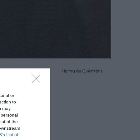
Hamu és Gyémánt
sztivál
sonal or
ection to
ou may
 personal
out of the
 downstream
Keresőben
B’s List of