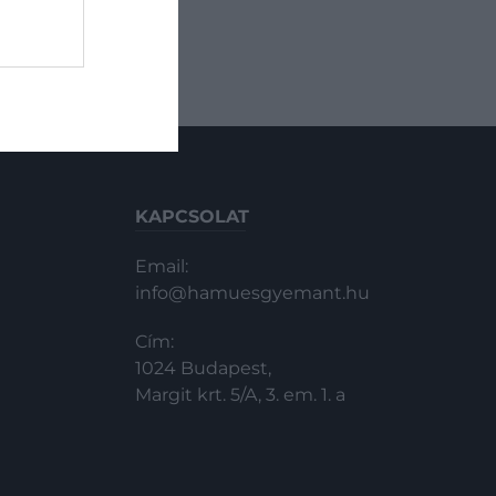
képzelhetetlen…
KAPCSOLAT
Email:
info@hamuesgyemant.hu
Cím:
1024 Budapest,
Margit krt. 5/A, 3. em. 1. a