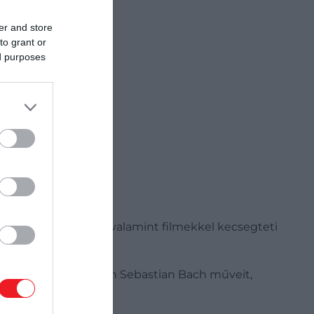
er and store
to grant or
ed purposes
t beszélgetésekkel, valamint filmekkel kecsegteti
tal hallhatjuk Johann Sebastian Bach műveit,