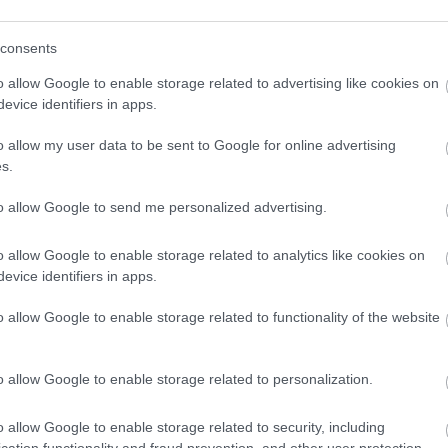
elvételek is láthatóak lesznek, ilyen Bach János-passiója
consents
sorozat, találkozhatunk például Perényi Miklós Kossuth
ellép a
Bach Mindenkinek Fesztivál
igazgatója, Kovács Z
o allow Google to enable storage related to advertising like cookies on
r
és az Operaház művészei.
evice identifiers in apps.
o allow my user data to be sent to Google for online advertising
apján
követhetjük ingyenesen. A fesztiválnak remélhetőe
s.
előit.
to allow Google to send me personalized advertising.
zés is kapcsolódik, a
Magyar Gyermekmentő Alapítvá
találunk.
o allow Google to enable storage related to analytics like cookies on
evice identifiers in apps.
o allow Google to enable storage related to functionality of the website
FIDELIO
KLASSZIKUS ZENE
JOHANN SEBAS
o allow Google to enable storage related to personalization.
TÚRA
2026.
ázolja a Sátánt ez
27 évesen ö
o allow Google to enable storage related to security, including