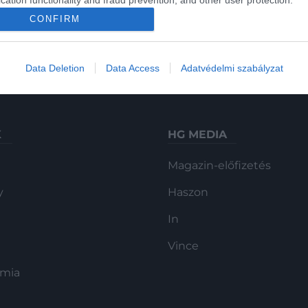
cation functionality and fraud prevention, and other user protection.
el
CONFIRM
Data Deletion
Data Access
Adatvédelmi szabályzat
K
HG MEDIA
Magazin-előfizetés
y
Haszon
In
Vince
ómia