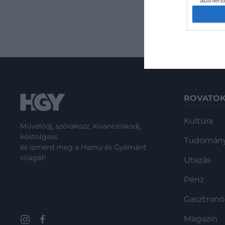
authenti
a…
ROVATO
Kultúra
Művelődj, szórakozz, kíváncsiskodj,
kóstolgass
Tudomán
és ismerd meg a Hamu és Gyémánt
világát!
Utazás
Pénz
Gasztron
Magazin