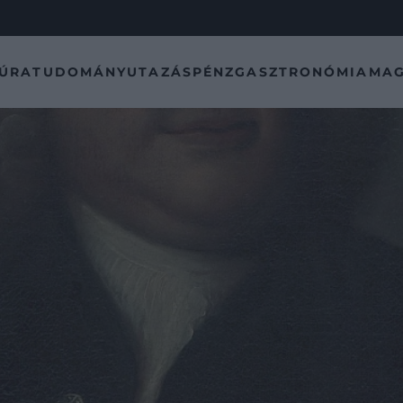
TÚRA
TUDOMÁNY
UTAZÁS
PÉNZ
GASZTRONÓMIA
MAG