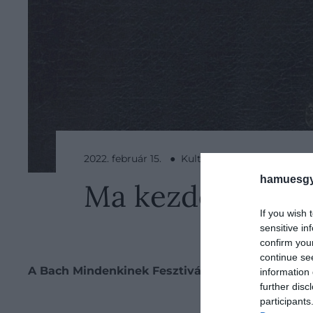
2022. február 15. ● Kultúra
hamuesgy
Ma kezdődött el 
If you wish 
sensitive in
confirm you
continue se
A Bach Mindenkinek Fesztivál rengeteg program
information 
further disc
Be
participants