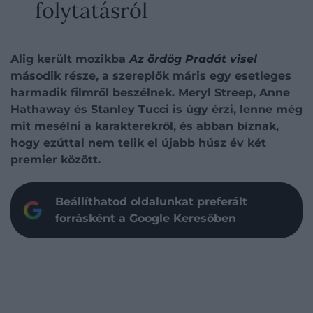
folytatásról
Alig került mozikba
Az ördög Pradát visel
második része, a szereplők máris egy esetleges
harmadik filmről beszélnek. Meryl Streep, Anne
Hathaway és Stanley Tucci is úgy érzi, lenne még
mit mesélni a karakterekről, és abban bíznak,
hogy ezúttal nem telik el újabb húsz év két
premier között.
Beállíthatod oldalunkat preferált
forrásként a Google Keresőben