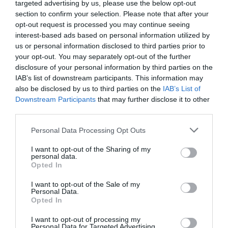
targeted advertising by us, please use the below opt-out
egy harmadik film esélyei nagyban függhetnek a
section to confirm your selection. Please note that after your
második rész mozis teljesítményétől. Ez az akadály
opt-out request is processed you may continue seeing
azonban egyelőre aligha tűnik komolynak:
Az ördög
interest-based ads based on personal information utilized by
Pradát visel
2. része 77 millió dollárral nyitott Észak-
us or personal information disclosed to third parties prior to
Amerikában,
világszerte pedig 233 millió dollárt
your opt-out. You may separately opt-out of the further
hozott az első hétvégéjén.
A film ezzel rögtön a
disclosure of your personal information by third parties on the
bevételi toplista élére került, és Meryl Streep
IAB’s list of downstream participants. This information may
also be disclosed by us to third parties on the
IAB’s List of
pályájának legerősebb nyitóhétvégéjét is
Downstream Participants
that may further disclose it to other
produkálta. Ettől függetlenül, a végső szó
third parties.
természetesen a stúdióé lesz, de
a rendező,
David
Frankel
sem zárkózik el a történet folytatásától:
Please note that this website/app uses one or more Google
Personal Data Processing Opt Outs
services and may gather and store information including but
not limited to your visit or usage behaviour. You may click to
I want to opt-out of the Sharing of my
personal data.
grant or deny consent to Google and its third-party tags to
Húsz évvel ezelőtt még nem gondoltam
Opted In
use your data for below specified purposes in below Google
volna, hogy folytatódhat a produkció. Nem
consent section.
I want to opt-out of the Sale of my
tudom megmondani, hogy mi lesz, de az
Personal Data.
tény, hogy kiváló karakterekről, színészekről
Opted In
és történetről beszélünk, így nem tartom
I want to opt-out of processing my
elképzelhetetlennek a visszatérés
Personal Data for Targeted Advertising.