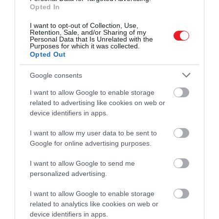
Opted In
gondolatát.
I want to opt-out of Collection, Use,
Retention, Sale, and/or Sharing of my
Personal Data that Is Unrelated with the
Purposes for which it was collected.
Opted Out
Google consents
I want to allow Google to enable storage
related to advertising like cookies on web or
device identifiers in apps.
I want to allow my user data to be sent to
Google for online advertising purposes.
I want to allow Google to send me
Pillanatkép Az ördög Pradát visel második részéből
personalized advertising.
Fotó:
IMDb
I want to allow Google to enable storage
related to analytics like cookies on web or
Frankel egy korábbi interjúban azt is elárulta, hogy
device identifiers in apps.