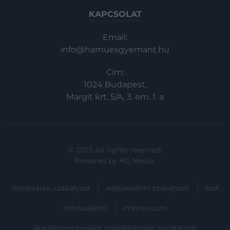
KAPCSOLAT
Email:
info@hamuesgyemant.hu
Cím:
1024 Budapest,
Margit krt. 5/A, 3. em. 1. a
© 2025 All rights reserved.
Powered by
HG Media
.
moderálási szabályzat
adatvédelmi szabályzat
ászf
médiaajánló
impresszum
akadálymentességi megfelelőségi nyilatkozat