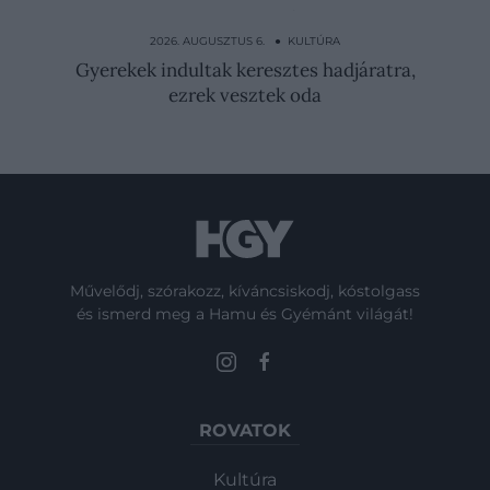
Intim fotók és 88 szerető: a „mocskos
hercegné” botrányos…
2026. AUGUSZTUS 6. ● KULTÚRA
Gyerekek indultak keresztes hadjáratra,
ezrek vesztek oda
Művelődj, szórakozz, kíváncsiskodj, kóstolgass
és ismerd meg a Hamu és Gyémánt világát!
ROVATOK
Kultúra