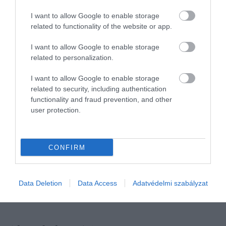
már az első film bemutatója környékén is felmerült
a folytatás ötlete, de akkor úgy érezték, az eredeti
I want to allow Google to enable storage
related to functionality of the website or app.
cselekmény méltó lezárást kapott, és nem látták
értelmét tovább húzni. Hathaway is hasonló
I want to allow Google to enable storage
véleményen volt
korábban
, amikor arról beszélt,
related to personalization.
hogy a mai, digitális világban nem állná meg a
helyét a történet.
I want to allow Google to enable storage
related to security, including authentication
Végül a második rész is erre az alapötletre épült:
functionality and fraud prevention, and other
Streep karaktere,
Miranda Priestly
a nyomtatott
user protection.
sajtó hanyatlásának következményeivel néz
szembe, miközben egykori kollégája, Emily már
befolyásos vezető. A bonyodalmat az adja, hogy a
CONFIRM
Runway
magazin főszerkesztőjének
elkerülhetetlenül szüksége lesz volt asszisztense
segítségére, egészen pontosan cégének
Data Deletion
Data Access
Adatvédelmi szabályzat
reklámbevételére.