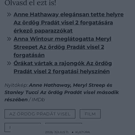
Olvasd el ezt is!
Anne Hathaway elegánsan tette helyre
Az ördög Pradát visel 2 forgatására
érkező paparazzókat
Anna Wintour meglátogatta Meryl
Streepet Az ördög Pradát visel 2
forgatásán
Órákat vártak a rajongók Az ördög
Pradát visel 2 forgatási helyszínén
Nyitókép:
Anne Hathaway, Meryl Streep és
Stanley Tucci Az ördög Pradát visel második
részében
/ IMDb
AZ ÖRDÖG PRADÁT VISEL
FILM
FOLYTATÁS
FRANCHISE
2026. JÚLIUS 11. ● KULTÚRA