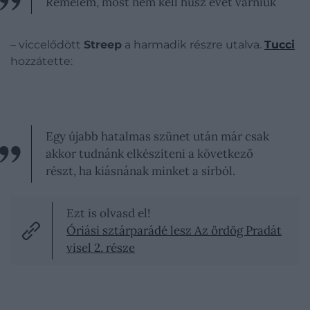
Remélem, most nem kell húsz évet várniuk
– viccelődött
Streep
a harmadik részre utalva.
Tucci
hozzátette:
Egy újabb hatalmas szünet után már csak
akkor tudnánk elkészíteni a következő
részt, ha kiásnának minket a sírból.
Ezt is olvasd el!
Óriási sztárparádé lesz Az ördög Pradát
visel 2. része