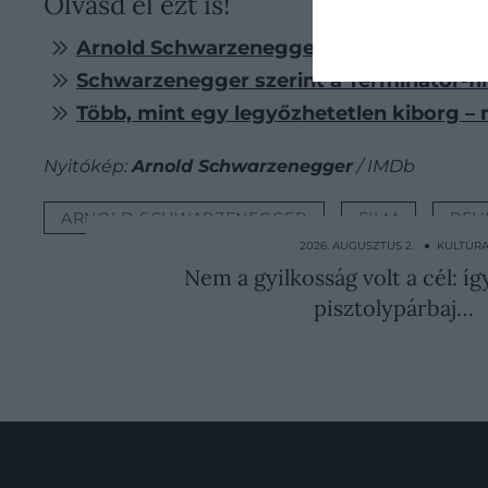
Olvasd el ezt is!
Arnold Schwarzenegger megváltoztatta 
Schwarzenegger szerint a Terminátor-fi
Több, mint egy legyőzhetetlen kiborg –
Nyitókép:
Arnold Schwarzenegger
/ IMDb
ARNOLD SCHWARZENEGGER
FILM
BEV
2026. AUGUSZTUS 2. ● KULTÚR
Nem a gyilkosság volt a cél: íg
pisztolypárbaj…