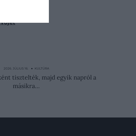
neki
övőjét
2026. JÚLIUS 16. ● KULTÚRA
ként tisztelték, majd egyik napról a
másikra…