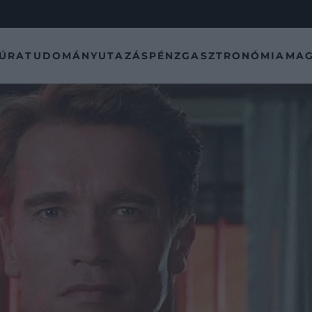
TÚRA
TUDOMÁNY
UTAZÁS
PÉNZ
GASZTRONÓMIA
MAG