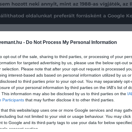
sem hozott neki annyit, mint az 1988-as vígjáték, az I
állíthatod oldalunkat preferált forrásként a Google 
emant.hu -
Do Not Process My Personal Information
to opt-out of the sale, sharing to third parties, or processing of your per
formation for targeted advertising by us, please use the below opt-out s
r selection. Please note that after your opt-out request is processed y
eing interest-based ads based on personal information utilized by us or
disclosed to third parties prior to your opt-out. You may separately opt-
losure of your personal information by third parties on the IAB’s list of
. This information may also be disclosed by us to third parties on the
IA
Participants
that may further disclose it to other third parties.
 that this website/app uses one or more Google services and may gath
including but not limited to your visit or usage behaviour. You may click 
at Happens Live
-ban árulta el, hogy karrierje során az
Ik
 to Google and its third-party tags to use your data for below specifi
rintot).
ogle consent section.