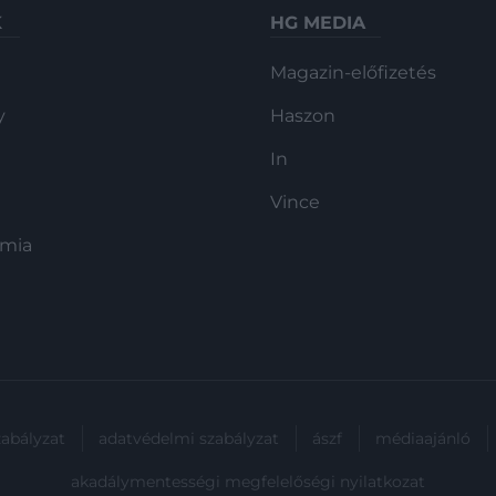
K
HG MEDIA
Magazin-előfizetés
y
Haszon
In
Vince
ómia
zabályzat
adatvédelmi szabályzat
ászf
médiaajánló
akadálymentességi megfelelőségi nyilatkozat