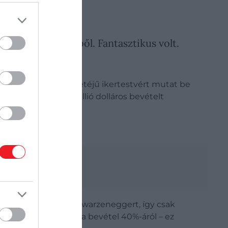
aptunk a bevételből. Fantasztikus volt.
n. Az
Ikrek
két kétpetéjű ikertestvért mutat be
: világszerte 216 millió dolláros bevételt
ígjátékban látni Schwarzeneggert, így csak
k egy megállapodást a bevétel 40%-áról – ez