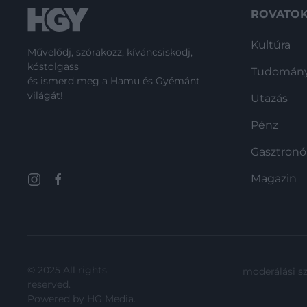
ROVATO
Kultúra
Művelődj, szórakozz, kíváncsiskodj,
kóstolgass
Tudomán
és ismerd meg a Hamu és Gyémánt
világát!
Utazás
Pénz
Gasztron
Magazin
© 2025 All rights
moderálási s
reserved.
Powered by
HG Media
.