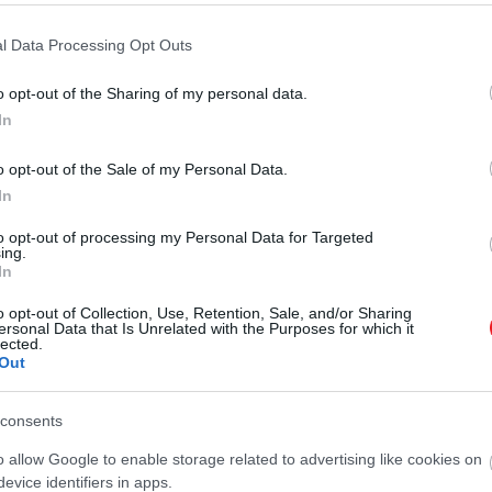
l Data Processing Opt Outs
alán nem kaptunk fizetést, viszont tulajdonrészt k
o opt-out of the Sharing of my personal data.
In
e
o opt-out of the Sale of my Personal Data.
oldalán szerepelt az
Ivan Reitman
által rendezett filmbe
In
t születésükkor elválasztottak. A film hatalmas siker lett
tovább növelte nyereségét.
to opt-out of processing my Personal Data for Targeted
ing.
In
o opt-out of Collection, Use, Retention, Sale, and/or Sharing
ersonal Data that Is Unrelated with the Purposes for which it
lected.
Out
csolták Münchenben: a színész reagált a hírre
consents
ntésekben rejlik. Akkoriban ugyanis senki sem akarta v
o allow Google to enable storage related to advertising like cookies on
két főszereplő nem kap fizetést. Cserébe viszont kötötte
evice identifiers in apps.