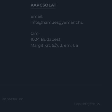
KAPCSOLAT
Email:
info@hamuesgyemant.hu
Cím:
1024 Budapest,
Margit krt. 5/A, 3. em. 1. a
impresszum
Lap tetejére