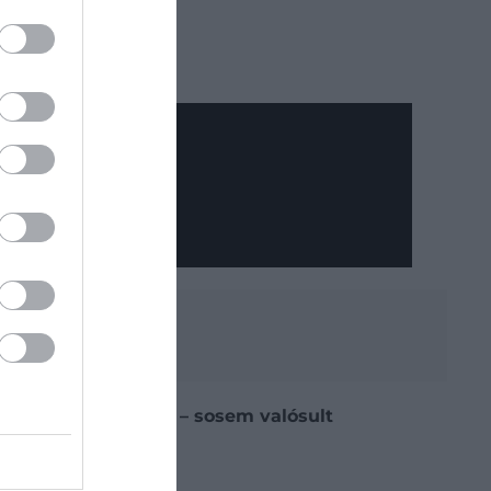
 is szerepelt volna – sosem valósult
an maradt.