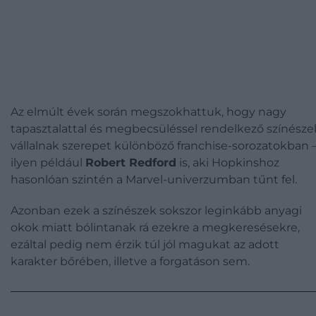
Az elmúlt évek során megszokhattuk, hogy nagy
tapasztalattal és megbecsüléssel rendelkező színésze
vállalnak szerepet különböző franchise-sorozatokban 
ilyen például
Robert Redford
is, aki Hopkinshoz
hasonlóan szintén a Marvel-univerzumban tűnt fel.
Azonban ezek a színészek sokszor leginkább anyagi
okok miatt bólintanak rá ezekre a megkeresésekre,
ezáltal pedig nem érzik túl jól magukat az adott
karakter bőrében, illetve a forgatáson sem.