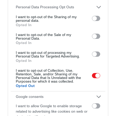
Please note that this website/app uses one or more Google
Personal Data Processing Opt Outs
services and may gather and store information including but
not limited to your visit or usage behaviour. You may click to
I want to opt-out of the Sharing of my
Ez értelmetlen színészkedés
personal data.
grant or deny consent to Google and its third-party tags to
Opted In
use your data for below specified purposes in below Google
consent section.
I want to opt-out of the Sale of my
Personal Data.
– mondta Hopkins a New Yorkernek 2021-ben.
Opted In
Azt, hogy az Oscar-díjas művész pontosan miért vállalt
I want to opt-out of processing my
Personal Data for Targeted Advertising.
el a szerepet, nem tudni pontosan, azonban bőven
Opted In
elképzelhető, hogy az első mozi rendezője, az új
Poirot
I want to opt-out of Collection, Use,
filmek sztárja,
Kenneth Branagh
részvétele győzhett
Retention, Sale, and/or Sharing of my
meg Hopkinst, ugyanis közös bennük, hogy
Personal Data that Is Unrelated with the
Purposes for which it was collected.
mindketten Shakespeare-darabokban fejlesztették
Opted Out
tökélyre a színészi képességeiket.
Google consents
I want to allow Google to enable storage
related to advertising like cookies on web or