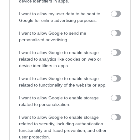
device identifiers in apps.
I want to allow my user data to be sent to
Google for online advertising purposes.
I want to allow Google to send me
personalized advertising.
I want to allow Google to enable storage
related to analytics like cookies on web or
device identifiers in apps.
I want to allow Google to enable storage
related to functionality of the website or app.
Forrás:
Slash Film
I want to allow Google to enable storage
Nyitókép: Waldemar/Unsplash
related to personalization.
KULTÚRA
ANTHONY HOPKINS
MARVEL
I want to allow Google to enable storage
related to security, including authentication
THOR
KRITIKA
functionality and fraud prevention, and other
2026. AUGUSZTUS 4. ● KULTÚRA
user protection.