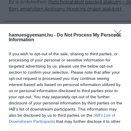
Ez is érdekelhet:
Pszichopatából pápává alakulni – öt
film, amelyben Anthony Hopkins óriásit alakított
Az előbbi problémára nagy valószínűséggel az eredeti
hamuesgyemant.hu -
Do Not Process My Personal
Information
Star Wars
-trilógia Obi-Wan Kenobija,
Alec Guiness
példája a legmegfelelőbb, aki híresen utálta a szerepét
If you wish to opt-out of the sale, sharing to third parties, or
Az első film forgatásakor nem is igazán értette, miről
processing of your personal or sensitive information for
szól a sztori, az átütő siker után pedig súlyos
targeted advertising by us, please use the below opt-out
feltételeket támasztott a folytatásokban való
section to confirm your selection. Please note that after your
szereplésekért cserébe.
opt-out request is processed you may continue seeing
interest-based ads based on personal information utilized by
Anthony Hopkins karakteréhez fűződő viszonyáról eg
us or personal information disclosed to third parties prior to
ideig azonban viszonylag keveset lehetett hallani, ped
your opt-out. You may separately opt-out of the further
a színész három
Thor
-moziban is szerepelt.
disclosure of your personal information by third parties on the
IAB’s list of downstream participants. This information may
Egy 2021-es interjúban a színész tömören, mégis
also be disclosed by us to third parties on the
IAB’s List of
Downstream Participants
that may further disclose it to other
meglepően kritikusan vallott a saját karakteréről, és az
third parties.
egész procedúráról.