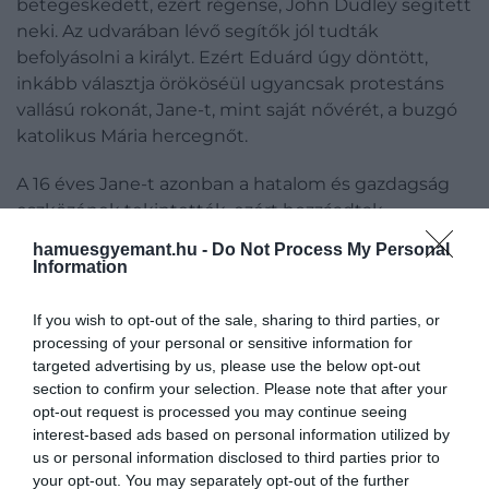
betegeskedett, ezért régense, John Dudley segített
neki. Az udvarában lévő segítők jól tudták
befolyásolni a királyt. Ezért Eduárd úgy döntött,
inkább választja örököséül ugyancsak protestáns
vallású rokonát, Jane-t, mint saját nővérét, a buzgó
katolikus Mária hercegnőt.
A 16 éves Jane-t azonban a hatalom és gazdagság
eszközének tekintették, ezért hozzáadtak
Guildford Dudleyhez
, a northumberlandi herceg
hamuesgyemant.hu -
Do Not Process My Personal
tizenéves fiához:John Dudley ugyanis igyekezett
Information
elérni, hogy saját családja kaparintsa meg a
királyságot.
If you wish to opt-out of the sale, sharing to third parties, or
processing of your personal or sensitive information for
Kétségek
targeted advertising by us, please use the below opt-out
section to confirm your selection. Please note that after your
opt-out request is processed you may continue seeing
Bár sokan úgy vélik, hogy Jane jogtalanul lépett
interest-based ads based on personal information utilized by
trónra, mások azt állítják, hogy a kilenc napos
us or personal information disclosed to third parties prior to
királynő mindvégig a törvényes örökös volt.
your opt-out. You may separately opt-out of the further