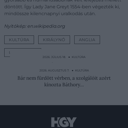
döntött. Így Lady Jane Greyt 1554-ben végezték ki,
mindössze kilencnapnyi uralkodás után.
Nyitókép: en.wikipedia.org
KULTÚRA
KIRÁLYNŐ
ANGLIA
URALKODÁS
2026. JÚLIUS 18. ● KULTÚRA
Koporsó sem járt nekik – ez történt VIII.
Henrik kivégzett…
2026. AUGUSZTUS 7. ● KULTÚRA
Bár nem fürdött vérben, a szolgálóit azért
kínozta Báthory…