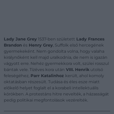
Lady Jane Grey
1537-ben született
Lady Frances
Brandon
és
Henry Grey
, Suffolk első hercegének
gyermekeként. Nem gondolta volna, hogy valaha
királynőként kell majd uralkodnia, de nem is igazán
vágyott erre. Nehéz gyermekkora volt, szülei rosszul
bántak vele. Tízéves kora után
VIII. Henrik
utolsó
feleségéhez,
Parr Katalinhoz
került, ahol komoly
oktatásban részesült. Tudása és éles esze miatt
előkelő helyet foglalt el a korabeli intellektuális
körökben. A protestáns hitre nevelték, a házasságát
pedig politikai megfontolások vezérelték.