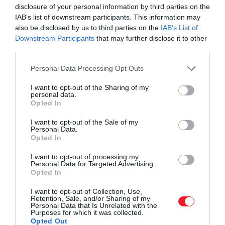
disclosure of your personal information by third parties on the
Miután Eduárd elhunyt, a régens azonnal kikiáltotta
IAB’s list of downstream participants. This information may
fia feleségét királynőnek, aki azonban egyáltalán
also be disclosed by us to third parties on the
IAB’s List of
Downstream Participants
that may further disclose it to other
nem szeretett volna uralkodó szerepben
third parties.
tetszelegni. Érzelmileg és fizikailag is rosszul volt a
király halálakor. Kétségeit sógoraira, a Dudley
Please note that this website/app uses one or more Google
Personal Data Processing Opt Outs
családra fogta, sőt azt is hitte, hogy ők mérgezték
services and may gather and store information including but
not limited to your visit or usage behaviour. You may click to
I want to opt-out of the Sharing of my
meg Eduárdot.
personal data.
grant or deny consent to Google and its third-party tags to
Opted In
use your data for below specified purposes in below Google
consent section.
I want to opt-out of the Sale of my
Personal Data.
Opted In
I want to opt-out of processing my
Personal Data for Targeted Advertising.
Opted In
I want to opt-out of Collection, Use,
Retention, Sale, and/or Sharing of my
Personal Data that Is Unrelated with the
Purposes for which it was collected.
Opted Out