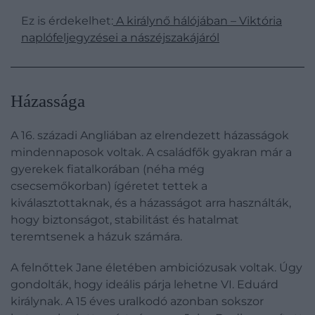
Ez is érdekelhet:
A királynő hálójában – Viktória
naplófeljegyzései a nászéjszakájáról
Házassága
A 16. századi Angliában az elrendezett házasságok
mindennaposok voltak. A családfők gyakran már a
gyerekek fiatalkorában (néha még
csecsemőkorban) ígéretet tettek a
kiválasztottaknak, és a házasságot arra használták,
hogy biztonságot, stabilitást és hatalmat
teremtsenek a házuk számára.
A felnőttek Jane életében ambiciózusak voltak. Úgy
gondolták, hogy ideális párja lehetne VI. Eduárd
királynak. A 15 éves uralkodó azonban sokszor