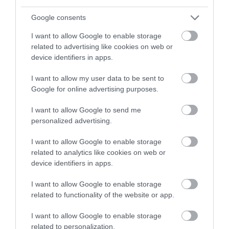
Google consents
Lady Jane Grey letartóztatása
I want to allow Google to enable storage
related to advertising like cookies on web or
Getty Images
device identifiers in apps.
I want to allow my user data to be sent to
Google for online advertising purposes.
Olvasd el ezt is!
Vérszomjas asszonyok – a
történelem 4 legkegyetlenebb királynője
I want to allow Google to send me
personalized advertising.
I want to allow Google to enable storage
Az ítélet
related to analytics like cookies on web or
device identifiers in apps.
Az northumberlandi herceg törvénytelen
I want to allow Google to enable storage
intézkedése felháborította az angolokat, Mária, VI.
related to functionality of the website or app.
Eduárd idősebb nővére pedig Norfolkban kikiáltotta
I want to allow Google to enable storage
magát királynőnek, és rendkívül gyorsan
related to personalization.
támogatókat toborzott maga mellé. A titkos tanács,