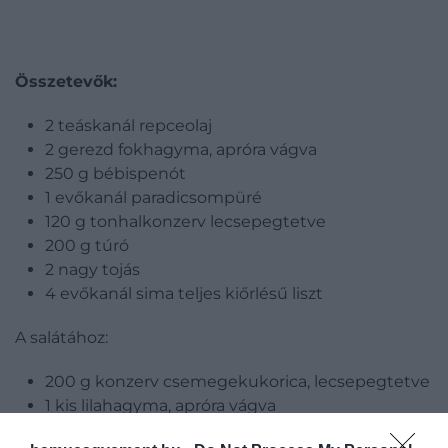
Összetevők:
2 teáskanál repceolaj
2 gerezd fokhagyma, apróra vágva
250 g bébispenót
1 evőkanál paradicsompüré
120 g tonhalkonzerv lecsepegtetve
200 g túró
2 nagy tojás
4 evőkanál sima teljes kiőrlésű liszt
A salátához:
200 g konzerv csemegekukorica, lecsepegtetve
1 kis lilahagyma, apróra vágva
85 g cseresznyeparadicsom, negyedelve