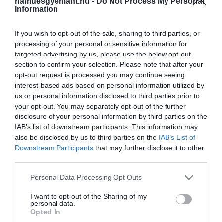
hamuesgyemant.hu -
Do Not Process My Personal
10 bazsalikomlevél, apróra vágva
Information
4 magozott kalamata olajbogyó, szeletelve
2 teáskanál balzsamecet
If you wish to opt-out of the sale, sharing to third parties, or
processing of your personal or sensitive information for
targeted advertising by us, please use the below opt-out
section to confirm your selection. Please note that after your
Ez is érdekelhet:
6 udvariasnak tűnő, de
opt-out request is processed you may continue seeing
valójában kellemetlen szokás a baráti
interest-based ads based on personal information utilized by
vacsoraesteken
us or personal information disclosed to third parties prior to
your opt-out. You may separately opt-out of the further
disclosure of your personal information by third parties on the
IAB’s list of downstream participants. This information may
also be disclosed by us to third parties on the
IAB’s List of
Downstream Participants
that may further disclose it to other
third parties.
Please note that this website/app uses one or more Google
Personal Data Processing Opt Outs
services and may gather and store information including but
not limited to your visit or usage behaviour. You may click to
I want to opt-out of the Sharing of my
personal data.
grant or deny consent to Google and its third-party tags to
Opted In
use your data for below specified purposes in below Google