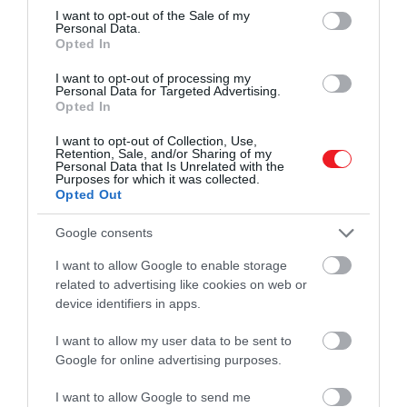
consent section.
I want to opt-out of the Sale of my
Personal Data.
Opted In
I want to opt-out of processing my
Elkészítés:
Personal Data for Targeted Advertising.
Opted In
Keverjük össze a saláta összes hozzávalóját, és
I want to opt-out of Collection, Use,
tegyük félre. Egy nagyobb serpenyőben hevítsünk
Retention, Sale, and/or Sharing of my
fel 1 teáskanálnyi olajat, és pirítsuk meg a
Personal Data that Is Unrelated with the
Purposes for which it was collected.
fokhagymát. Keverjük hozzá spenótot, hogy
Opted Out
megfonnyadjon, majd tegyük hozzá a
paradicsompürét, a tonhalat és a túrót. Ha ezzel
Google consents
megvagyunk tegyük félre.
I want to allow Google to enable storage
related to advertising like cookies on web or
A tojásokat verjük fel a liszttel és 2 evőkanál vízzel.
device identifiers in apps.
Melegítsük fel a maradék olajat egy közepes
méretű, tapadásmentes serpenyőben, adjuk hozzá
I want to allow my user data to be sent to
a tészta felét, és forgassuk körbe a serpenyőben.
Google for online advertising purposes.
Rövid ideig süssük, amíg megdermed, majd egy
I want to allow Google to send me
spatulával fordítsuk meg, hogy a másik oldala is