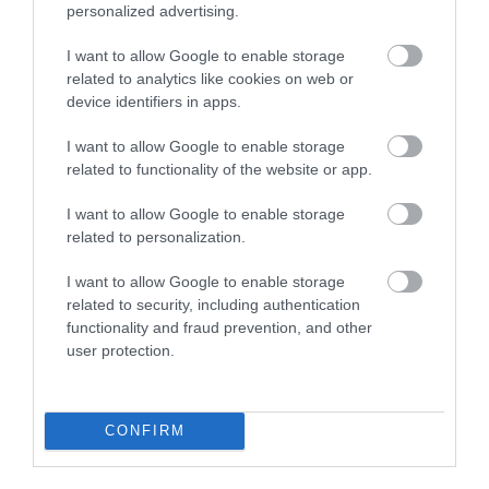
personalized advertising.
megsüljön. Ha palacsinták kész vannak kanalazzuk
bele a tölteléket és tálaljuk a salátával.
I want to allow Google to enable storage
related to analytics like cookies on web or
Nyitókép: Shutterstock
device identifiers in apps.
I want to allow Google to enable storage
TONHAL
SPENÓT
PALACSINTA
related to functionality of the website or app.
GASZTRONÓMIA
I want to allow Google to enable storage
2026. JÚLIUS 20. ● GASZTRONÓMIA
related to personalization.
Nem az IKEA találta fel: így készül a valódi
svéd húsgolyó
2026. JÚLIUS 27. ● GASZTRONÓMIA
I want to allow Google to enable storage
Hogyan került a fagyi a tölcsérbe? A nyár
related to security, including authentication
ikonikus…
functionality and fraud prevention, and other
user protection.
CONFIRM