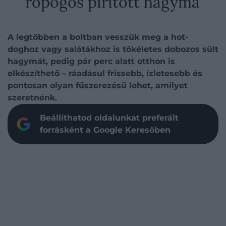
ropogós pirított hagyma
A legtöbben a boltban vesszük meg a hot-
doghoz vagy salátákhoz is tökéletes dobozos sült
hagymát, pedig pár perc alatt otthon is
elkészíthető – ráadásul frissebb, ízletesebb és
pontosan olyan fűszerezésű lehet, amilyet
szeretnénk.
Beállíthatod oldalunkat preferált
forrásként a Google Keresőben