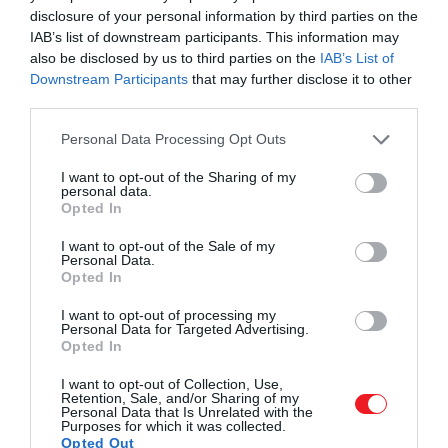
disclosure of your personal information by third parties on the
IAB’s list of downstream participants. This information may
also be disclosed by us to third parties on the
IAB’s List of
Downstream Participants
that may further disclose it to other
third parties.
Please note that this website/app uses one or more Google
Personal Data Processing Opt Outs
services and may gather and store information including but
not limited to your visit or usage behaviour. You may click to
I want to opt-out of the Sharing of my
personal data.
grant or deny consent to Google and its third-party tags to
Opted In
use your data for below specified purposes in below Google
consent section.
I want to opt-out of the Sale of my
Personal Data.
Opted In
I want to opt-out of processing my
Illusztráció
Personal Data for Targeted Advertising.
Opted In
Fotó:
smspsy/Shutterstock
I want to opt-out of Collection, Use,
Retention, Sale, and/or Sharing of my
Personal Data that Is Unrelated with the
Ha tovább olvasnál:
Purposes for which it was collected.
Air fryerben is könnyedén elkészül az
Opted Out