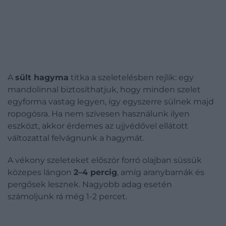
A
sült hagyma
titka a szeletelésben rejlik: egy
mandolinnal biztosíthatjuk, hogy minden szelet
egyforma vastag legyen, így egyszerre sülnek majd
ropogósra. Ha nem szívesen használunk ilyen
eszközt, akkor érdemes az ujjvédővel ellátott
változattal felvágnunk a hagymát.
A vékony szeleteket először forró olajban süssük
közepes lángon
2–4 percig
, amíg aranybarnák és
pergősek lesznek. Nagyobb adag esetén
számoljunk rá még 1-2 percet.