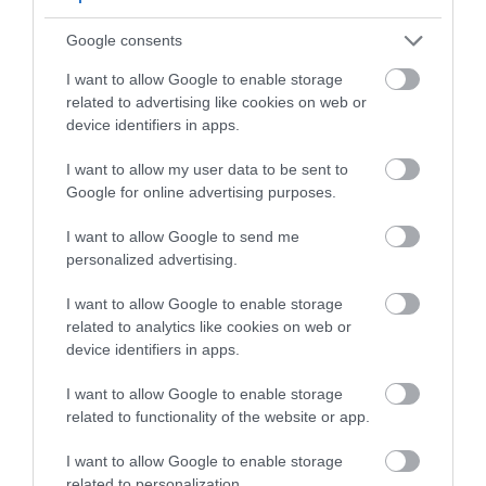
esti filmnézős chips – recept!
Google consents
I want to allow Google to enable storage
related to advertising like cookies on web or
Előre is dolgozhatunk: egy egész hagyma
device identifiers in apps.
felszeletelve akár
7–10 napig
eláll a hűtőben, így
I want to allow my user data to be sent to
bármikor megsüthetjük frissen salátára, rakott
Google for online advertising purposes.
ételek tetejére vagy akár hamburgerbe. A kisült
hagymák szobahőmérsékleten
4–5 napig
, hűtőben
I want to allow Google to send me
két hétig tarthatók el, fagyasztva pedig akár fél évig
personalized advertising.
is bírják.
I want to allow Google to enable storage
(Forrás:
Daily Meal
)
related to analytics like cookies on web or
device identifiers in apps.
I want to allow Google to enable storage
Olvasd el ezt is!
related to functionality of the website or app.
Esti filmnézés nasi nélkül? Készíts te is
I want to allow Google to enable storage
házilag popcornt!
related to personalization.