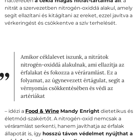
hátterében
a cékla magas nitrát-tartalma áll
: a
nitrát a szervezetben nitrogén-oxiddá alakul, amely
segít ellazítani és kitágítani az ereket, ezzel javítva a
vérkeringést és csökkentve a szív terhelését.
Amikor céklalevet iszunk, a nitrátok
nitrogén-oxiddá alakulnak, ami ellazítja az
érfalakat és fokozza a véráramlást. Ez a
folyamat, az úgynevezett értágulat, segít a
vérnyomás csökkentésében és védi az
artériákat
– idézi a
Food & Wine
Mandy Enright
dietetikus és
életmód-szakértőt. A nitrogén-oxid nemcsak a
véráramlást serkenti, hanem javíthatja az érfalak
állapotát is, így
hosszú távon védelmet nyújthat a