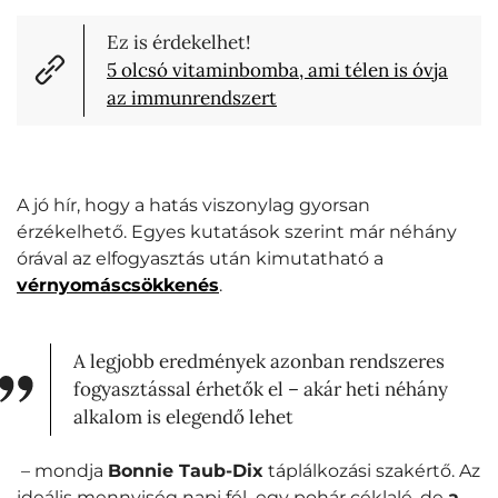
Ez is érdekelhet!
5 olcsó vitaminbomba, ami télen is óvja
az immunrendszert
A jó hír, hogy a hatás viszonylag gyorsan
érzékelhető. Egyes kutatások szerint már néhány
órával az elfogyasztás után kimutatható a
vérnyomáscsökkenés
.
A legjobb eredmények azonban rendszeres
fogyasztással érhetők el – akár heti néhány
alkalom is elegendő lehet
– mondja
Bonnie Taub-Dix
táplálkozási szakértő. Az
ideális mennyiség napi fél–egy pohár céklalé, de
a