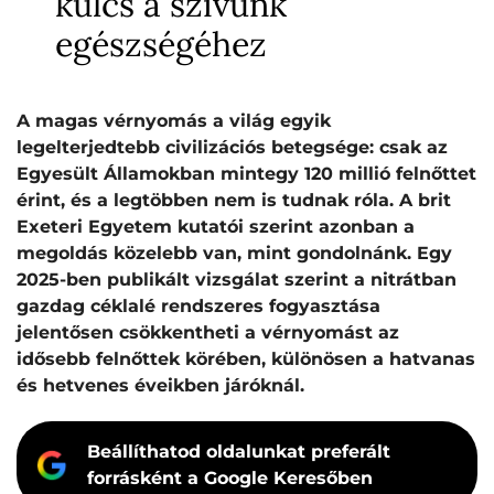
kulcs a szívünk
egészségéhez
A magas vérnyomás a világ egyik
legelterjedtebb civilizációs betegsége: csak az
Egyesült Államokban mintegy 120 millió felnőttet
érint, és a legtöbben nem is tudnak róla. A brit
Exeteri Egyetem kutatói szerint azonban a
megoldás közelebb van, mint gondolnánk. Egy
2025-ben publikált vizsgálat szerint a nitrátban
gazdag céklalé rendszeres fogyasztása
jelentősen csökkentheti a vérnyomást az
idősebb felnőttek körében, különösen a hatvanas
és hetvenes éveikben járóknál.
Beállíthatod oldalunkat preferált
forrásként a Google Keresőben