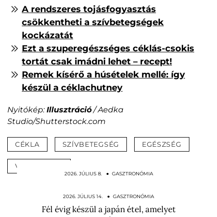
A rendszeres tojásfogyasztás
csökkentheti a szívbetegségek
kockázatát
Ezt a szuperegészséges céklás-csokis
tortát csak imádni lehet – recept!
Remek kísérő a húsételek mellé: így
készül a céklachutney
Nyitókép:
Illusztráció
/ Aedka
Studio/Shutterstock.com
CÉKLA
SZÍVBETEGSÉG
EGÉSZSÉG
VÉRNYOMÁS
2026. JÚLIUS 8. ● GASZTRONÓMIA
Nem dísznek van ott: ezért kerül
citromkarika a bécsi…
2026. JÚLIUS 14. ● GASZTRONÓMIA
Fél évig készül a japán étel, amelyet