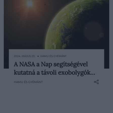
2024. MÁJUS 23. ● HAMU ÉS GYÉMÁNT
A NASA a Nap segítségével
Albert Einstein 1936-os publikációja
kutatná a távoli exobolygók…
mutatott rá először, hogy a Napot egyszer
majd gigantikus távcsőként
HAMU ÉS GYÉMÁNT
használhatnánk távoli világok
megfigyeléséhez. Bármilyen hihetetlenül
is hangzik mindez, a megvalósítás már
nem áll olyan távol tőlünk, írja az
IFLScience.