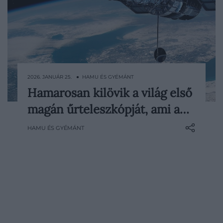
2026. JANUÁR 25. ● HAMU ÉS GYÉMÁNT
Hamarosan kilövik a világ első
Az elkövetkező években egymás után
magán űrteleszkópját, ami a…
állnak majd szolgálatba olyan csillagászati
obszervatóriumok, amelyek alapjaiban
HAMU ÉS GYÉMÁNT
változtathatják meg a világegyetemről
alkotott képünket. A földi teleszkópok
mellett azonban most egy egészen új
szereplő is megjelent a színen: