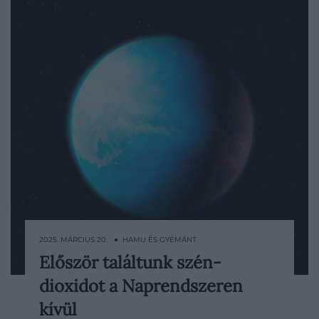
2025. MÁRCIUS 20. ● HAMU ÉS GYÉMÁNT
Először találtunk szén-
A James Webb teleszkóp az űrkutatás
dioxidot a Naprendszeren
történelmében most először készített
egyértelműen beazonosítható
kívül