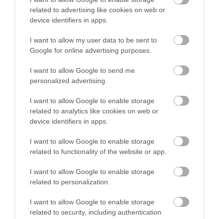
related to advertising like cookies on web or
device identifiers in apps.
2024. MÁJUS 31. ● HAMU ÉS GYÉMÁNT
A James Webbnek
I want to allow my user data to be sent to
A csillagászat hosszú ideje fennálló
Google for online advertising purposes.
köszönhetően most már
ellentmondása, hogy attól függően,
milyen eszközzel vizsgáljuk, a
tudjuk: egyáltalán…
I want to allow Google to send me
világegyetem különböző sebességgel
personalized advertising.
HAMU ÉS GYÉMÁNT
tágul. Kutatók a James Webb és a Hubble
I want to allow Google to enable storage
űrteleszkópok eredményeinek
related to analytics like cookies on web or
összevetésével megállapították: a
device identifiers in apps.
probléma nem mérési hibából adódik, írja
a Live Science.
I want to allow Google to enable storage
related to functionality of the website or app.
I want to allow Google to enable storage
related to personalization.
I want to allow Google to enable storage
related to security, including authentication