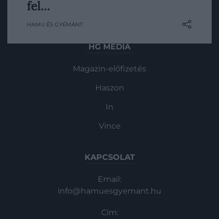
űrteleszkópjának nemrég mégis sikerült
fel…
felfedeznie egy, a Földünknél is jóval
Magazin
HAMU ÉS GYÉMÁNT
nehezebb kóbor égitestet.
HG MEDIA
Magazin-előfizetés
Haszon
In
Vince
KAPCSOLAT
Email:
info@hamuesgyemant.hu
Cím: