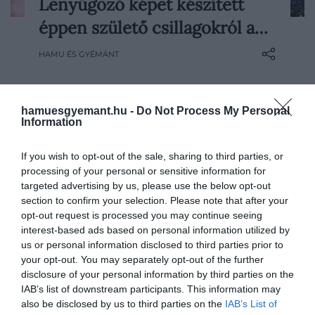
Lenyűgöző képet készített
A James Webb űrteleszkóp ezúttal az
éppen születő csillagokról a…
NGC 4449 nevű, távoli kis galaxisban
kapott lencsevégre egy robbanásszerű
HAMU ÉS GYÉMÁNT
csillagkeletkezést. A különleges
jelenséget a tudósok nem igazán tudják
megmagyarázni, írja a Live Science.
hamuesgyemant.hu -
Do Not Process My Personal
Information
If you wish to opt-out of the sale, sharing to third parties, or
processing of your personal or sensitive information for
targeted advertising by us, please use the below opt-out
section to confirm your selection. Please note that after your
opt-out request is processed you may continue seeing
interest-based ads based on personal information utilized by
us or personal information disclosed to third parties prior to
your opt-out. You may separately opt-out of the further
disclosure of your personal information by third parties on the
IAB’s list of downstream participants. This information may
also be disclosed by us to third parties on the
IAB’s List of