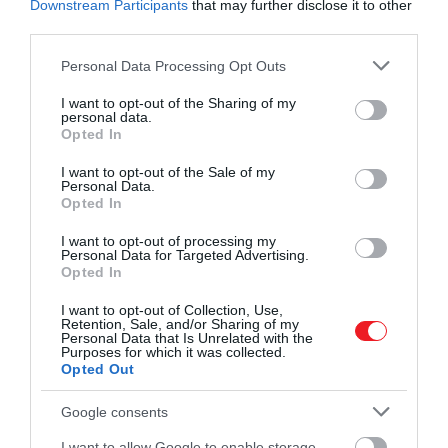
Downstream Participants
that may further disclose it to other
third parties.
Please note that this website/app uses one or more Google
Personal Data Processing Opt Outs
services and may gather and store information including but
not limited to your visit or usage behaviour. You may click to
I want to opt-out of the Sharing of my
personal data.
grant or deny consent to Google and its third-party tags to
Opted In
use your data for below specified purposes in below Google
consent section.
I want to opt-out of the Sale of my
Personal Data.
Opted In
I want to opt-out of processing my
Personal Data for Targeted Advertising.
Opted In
I want to opt-out of Collection, Use,
Retention, Sale, and/or Sharing of my
Personal Data that Is Unrelated with the
Purposes for which it was collected.
Opted Out
Google consents
I want to allow Google to enable storage