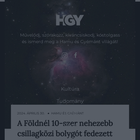
Művelődj, szórakozz, kíváncsiskodj, kóstolgass
és ismerd meg a Hamu és Gyémánt világát!
ROVATOK
Kultúra
Tudomány
Utazás
2024. ÁPRILIS 30. ● HAMU ÉS GYÉMÁNT
A Földnél 10-szer nehezebb
Pénz
A csillagközi bolygókat alapvetően nem
csillagközi bolygót fedezett
egyszerű észrevenni, a NASA egyik
Gasztronómia