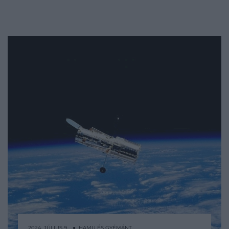
2024. JÚLIUS 9. ● HAMU ÉS GYÉMÁNT