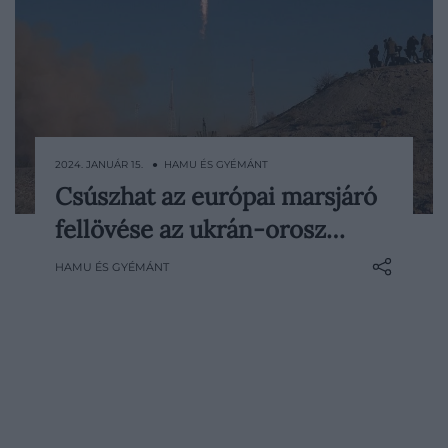
2024. JANUÁR 15. ● HAMU ÉS GYÉMÁNT
Csúszhat az európai marsjáró
Az európai ExoMars-rover valószínűleg
fellövése az ukrán-orosz…
nem fog tudni szeptemberben elindulni a
Roszkozmosz rakétájával az európai
HAMU ÉS GYÉMÁNT
országok által az ukrajnai orosz agresszióra
válaszul bevezetett szankciók miatt.