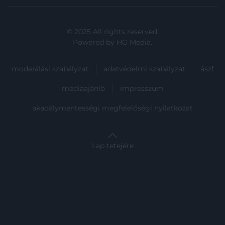
betiltását rendelte el.
© 2025 All rights reserved.
Powered by
HG Media
.
moderálási szabályzat
adatvédelmi szabályzat
ászf
médiaajánló
impresszum
akadálymentességi megfelelőségi nyilatkozat
Lap tetejére