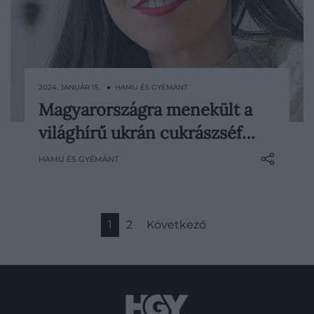
2024. JANUÁR 15. ● HAMU ÉS GYÉMÁNT
Magyarországra menekült a
A világhírű ukrán cukrászséf, Dinara Kasko
világhírű ukrán cukrászséf…
az Instagramon számolt be arról, hogy
Magyarországra menekült a háború által
HAMU ÉS GYÉMÁNT
sújtott Harkiv városából.
1
2
Következő