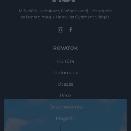
Művelődj, szórakozz, kíváncsiskodj, kóstolgass
és ismerd meg a Hamu és Gyémánt világát!
ROVATOK
Kultúra
Tudomány
Utazás
Pénz
Gasztronómia
Magazin