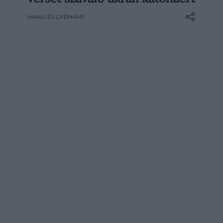
figyelmes, hogy egy férfi egy fárszi
HAMU ÉS GYÉMÁNT
nyelven íródott verset szaval.