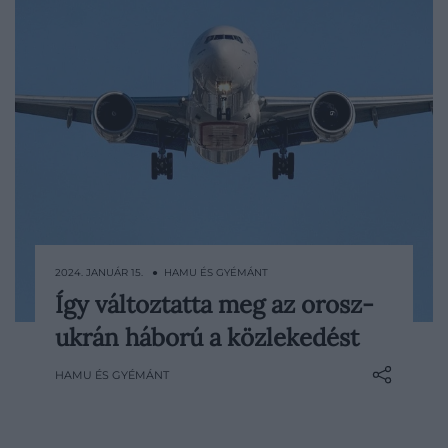
2024. JANUÁR 15. ● HAMU ÉS GYÉMÁNT
Így változtatta meg az orosz-
Múlt hét csütörtökön Vlagyimir Putyin
ukrán háború a közlekedést
orosz elnök teljes körű inváziót indított
Ukrajna ellen, és úgy tűnik, hogy a békés
HAMU ÉS GYÉMÁNT
megoldás lehetősége egyre csak
halványodik. Ahogy telnek a napok, a
konfliktus hatásai Oroszország és Kelet-