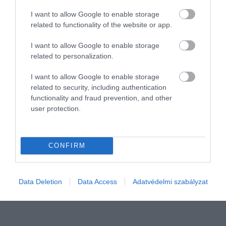
2024. JANUÁR 15. ● HAMU ÉS GYÉMÁNT
I want to allow Google to enable storage
Az egyik legnagyobb pénzügyi
related to functionality of the website or app.
A PayPal Holdings közleményben jelezte,
cég nem kér az orosz…
hogy az orosz-ukrán konfliktus miatt nem
I want to allow Google to enable storage
fogad olyan ügyfeleket, akik
related to personalization.
HAMU ÉS GYÉMÁNT
Oroszországhoz köthetőek.
I want to allow Google to enable storage
related to security, including authentication
functionality and fraud prevention, and other
user protection.
CONFIRM
Data Deletion
Data Access
Adatvédelmi szabályzat