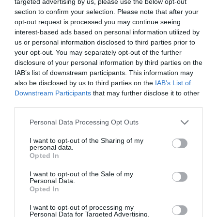
targeted advertising by us, please use the below opt-out
2024. JANUÁR 15. ● HAMU ÉS GYÉMÁNT
section to confirm your selection. Please note that after your
Tízmilliárd dolláros
opt-out request is processed you may continue seeing
A brit központú hoo nevű szállodafoglalási
veszteséget okozhat a
interest-based ads based on personal information utilized by
platform legfrissebb turisztikai ágazati
us or personal information disclosed to third parties prior to
elemzése szerint az ukrán-orosz
turizmusnak az…
your opt-out. You may separately opt-out of the further
konfliktus 10,6 milliárd dolláros (3600
disclosure of your personal information by third parties on the
HAMU ÉS GYÉMÁNT
milliárd forint) turisztikai bevételkiesést
IAB’s list of downstream participants. This information may
okozhat.
also be disclosed by us to third parties on the
IAB’s List of
Downstream Participants
that may further disclose it to other
third parties.
Please note that this website/app uses one or more Google
Personal Data Processing Opt Outs
services and may gather and store information including but
not limited to your visit or usage behaviour. You may click to
I want to opt-out of the Sharing of my
personal data.
grant or deny consent to Google and its third-party tags to
Opted In
use your data for below specified purposes in below Google
consent section.
I want to opt-out of the Sale of my
Personal Data.
Opted In
I want to opt-out of processing my
Personal Data for Targeted Advertising.