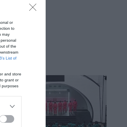
sonal or
ection to
ou may
 personal
out of the
 downstream
B’s List of
er and store
to grant or
ed purposes