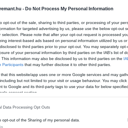
emant.hu -
Do Not Process My Personal Information
to opt-out of the sale, sharing to third parties, or processing of your per
formation for targeted advertising by us, please use the below opt-out s
r selection. Please note that after your opt-out request is processed y
eing interest-based ads based on personal information utilized by us or
disclosed to third parties prior to your opt-out. You may separately opt-
losure of your personal information by third parties on the IAB’s list of
. This information may also be disclosed by us to third parties on the
IA
Participants
that may further disclose it to other third parties.
 that this website/app uses one or more Google services and may gath
2024. NOVEMBER 20. ● HAMU ÉS GYÉMÁNT
including but not limited to your visit or usage behaviour. You may click 
4 mozzanat, amit érdemes
 to Google and its third-party tags to use your data for below specifi
Bár eddig csak egy évad és egy
ogle consent section.
felidézni a Squid
valóságshow-spinoff készült belőle,
a Netflix Squid Game című sorozata
Gameből, mielőtt…
l Data Processing Opt Outs
szinte azonnal kultikussá vált. A 2.
HAMU ÉS GYÉMÁNT
szezon karácsony második napján
o opt-out of the Sharing of my personal data.
érkezik, így még pont időben
In