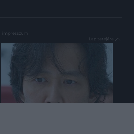
impresszum
Lap tetejére