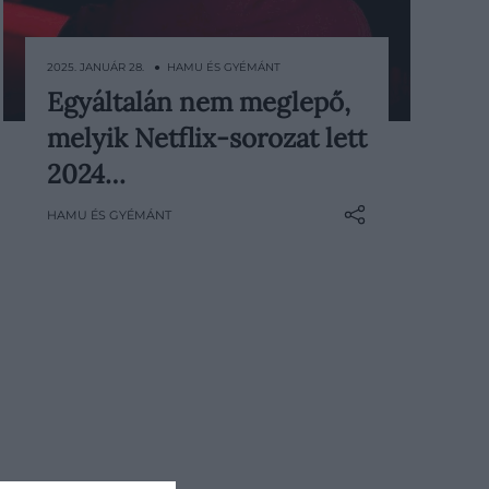
2025. JANUÁR 28. ● HAMU ÉS GYÉMÁNT
Egyáltalán nem meglepő,
A Netflix sikersorozatának második
melyik Netflix-sorozat lett
évada hatalmasat tarolt az év utolsó
napjaiban, írja a Variety.
2024…
HAMU ÉS GYÉMÁNT