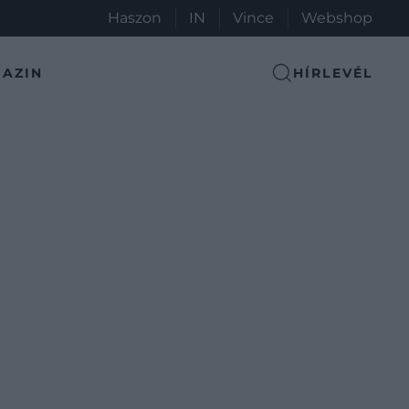
Haszon
IN
Vince
Webshop
AZIN
HÍRLEVÉL