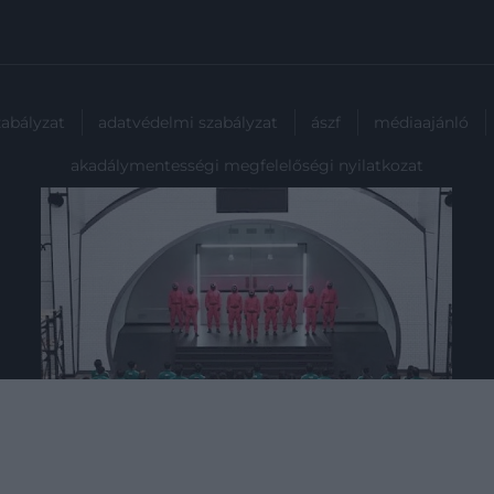
zabályzat
adatvédelmi szabályzat
ászf
médiaajánló
akadálymentességi megfelelőségi nyilatkozat