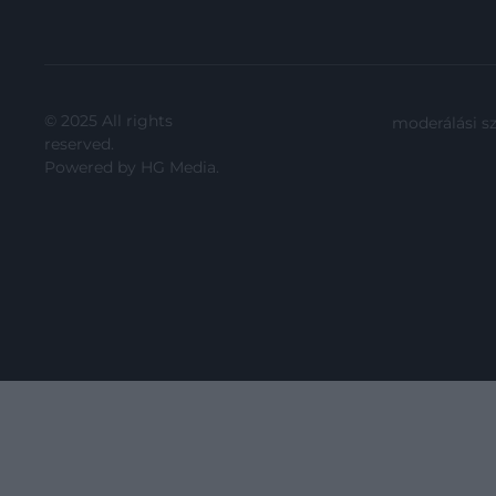
© 2025 All rights
moderálási s
reserved.
Powered by
HG Media
.