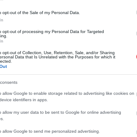
vagyunk ahhoz, hogy
felelevenítsünk 4 kulcsfontosságú
o opt-out of the Sale of my Personal Data.
mozzanatot az első 9
In
részből.SPOILERVESZÉLY!
to opt-out of processing my Personal Data for Targeted
ing.
In
o opt-out of Collection, Use, Retention, Sale, and/or Sharing
ersonal Data that Is Unrelated with the Purposes for which it
lected.
Out
consents
o allow Google to enable storage related to advertising like cookies on
evice identifiers in apps.
o allow my user data to be sent to Google for online advertising
s.
to allow Google to send me personalized advertising.