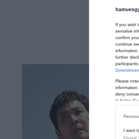
hamuesgy
If you wish 
sensitive in
confirm you
continue se
information 
further disc
participants
Downstream 
Please note
information 
deny consent
in below Go
Persona
I want t
Opted 