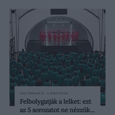
2025. FEBRUÁR 24. ● BÓDY KOLOS
Felbolygatják a lelket: ezt
Sokunk számára a sorozatnézés
az 5 sorozatot ne nézzük…
egyet jelent a kikapcsolódással.