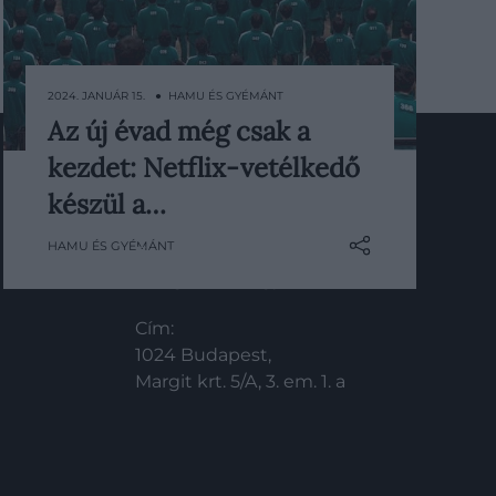
2024. JANUÁR 15. ● HAMU ÉS GYÉMÁNT
Az új évad még csak a
A Netflix Squid Game című sorozata,
kezdet: Netflix-vetélkedő
amely arról szól, hogy az emberek
életüket kockáztatják és megölik
készül a…
KAPCSOLAT
egymást, hogy kimerítő
HAMU ÉS GYÉMÁNT
adósságukat törleszthessék, valódi
Email:
vetélkedővé válik.
info@hamuesgyemant.hu
Cím:
1024 Budapest,
Margit krt. 5/A, 3. em. 1. a