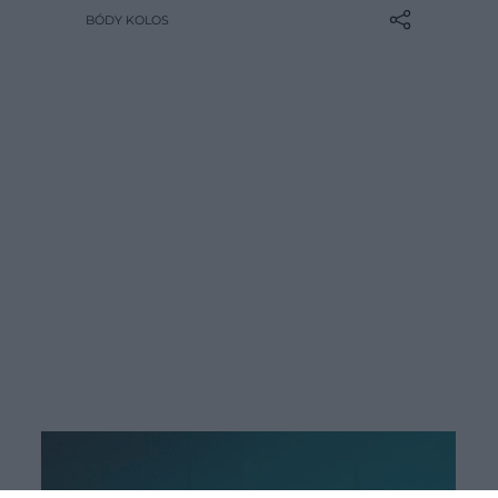
Léteznek azonban olyan szériák,
BÓDY KOLOS
amelyek bár szórakoztatóak és
izgalmasak, rossz hatással lehetnek
a minőségi pihenésünkre – ilyenből
mutatunk most ötöt.