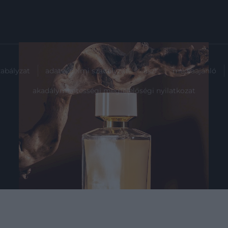
zabályzat
adatvédelmi szabályzat
ászf
médiaajánló
akadálymentességi megfelelőségi nyilatkozat
2024. SZEPTEMBER 23. ● HAMU ÉS GYÉMÁNT
Erőteljesebb aromák: 4