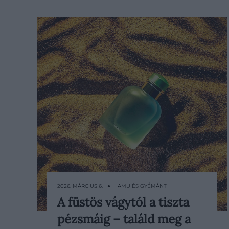
2026. MÁRCIUS 6. ● HAMU ÉS GYÉMÁNT
A füstös vágytól a tiszta
Az arab parfümök világa gyakran
pézsmáig – találd meg a
tűnik elsőre átláthatatlannak vagy