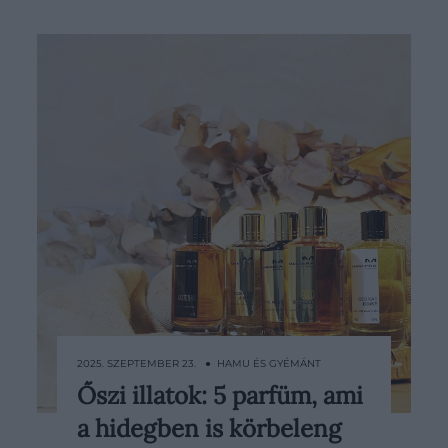
2025. SZEPTEMBER 23. ● HAMU ÉS GYÉMÁNT
Őszi illatok: 5 parfüm, ami
Ahogy lehűlnek a napok és
a hidegben is körbeleng
előkerülnek a sálak, a könnyed nyári