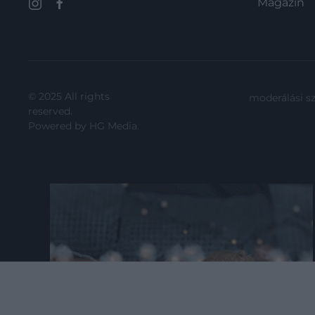
Magazin
© 2025 All rights
moderálási s
reserved.
Powered by
HG Media
.