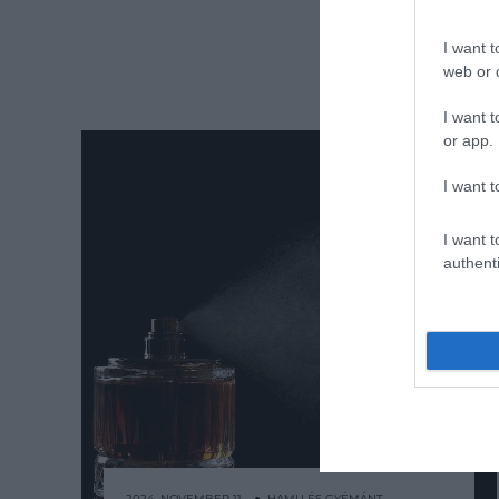
I want t
web or d
I want t
or app.
I want t
I want t
authenti
2024. NOVEMBER 11. ● HAMU ÉS GYÉMÁNT