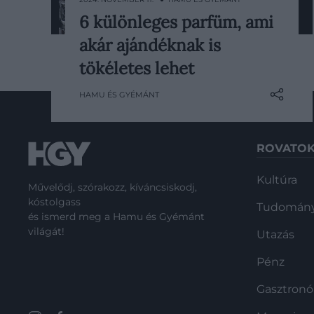
6 különleges parfüm, ami
Válogatásunkban hat olyan
akár ajándéknak is
kivételes parfümöt mutatunk be,
amelyek mind stílusosak,
tökéletes lehet
személyesek és különleges
HAMU ÉS GYÉMÁNT
meglepetést nyújtanak bármilyen
alkalomra. Legyen szó kifinomult
vagy merész aromákról, ezek az
illatok minden ízlést és egyéniséget
ROVATO
kiegészítenek.
Kultúra
Művelődj, szórakozz, kíváncsiskodj,
kóstolgass
Tudomán
és ismerd meg a Hamu és Gyémánt
világát!
Utazás
Pénz
Gasztron