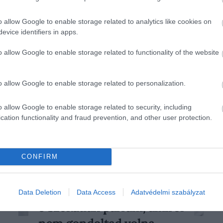
o allow Google to enable storage related to analytics like cookies on
evice identifiers in apps.
o allow Google to enable storage related to functionality of the website
o allow Google to enable storage related to personalization.
o allow Google to enable storage related to security, including
cation functionality and fraud prevention, and other user protection.
CONFIRM
Data Deletion
Data Access
Adatvédelmi szabályzat
2025. ÁPRILIS 16. ● HAMU ÉS GYÉMÁNT
5 szokatlan parfüm, amiről
Sokszor egy-egy illat alapján jegyez