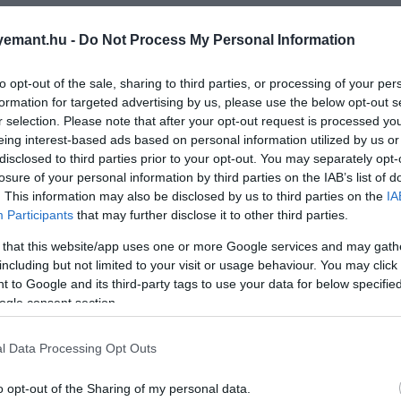
emant.hu -
Do Not Process My Personal Information
to opt-out of the sale, sharing to third parties, or processing of your per
formation for targeted advertising by us, please use the below opt-out s
r selection. Please note that after your opt-out request is processed y
eing interest-based ads based on personal information utilized by us or
disclosed to third parties prior to your opt-out. You may separately opt-
losure of your personal information by third parties on the IAB’s list of
. This information may also be disclosed by us to third parties on the
IA
Participants
that may further disclose it to other third parties.
 that this website/app uses one or more Google services and may gath
including but not limited to your visit or usage behaviour. You may click 
 to Google and its third-party tags to use your data for below specifi
ogle consent section.
2025. MÁJUS 24. ● TURI DÁNIEL
Illatban erős: 6 nyári férfi
l Data Processing Opt Outs
A nyári hónapokban nemcsak az
parfüm, amit még a nap
időjárás változik, hanem a
o opt-out of the Sharing of my personal data.