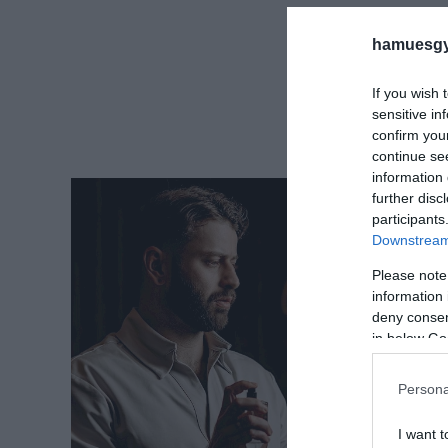
hamuesgy
If you wish 
sensitive in
confirm you
continue se
information 
further disc
participants
Downstream 
Please note
information 
deny consent
in below Go
Persona
I want t