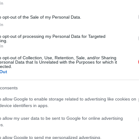
parfümválasztás szempontjai is.
végén…
In
Ilyenkor jellemzően a könnyed, friss,
TURI DÁNIEL
de tartós kompozíciók kerülnek
o opt-out of the Sale of my Personal Data.
előtérbe: olyan illatok, amelyek
In
képesek alkalmazkodni a napi
to opt-out of processing my Personal Data for Targeted
ritmushoz, és estére is megőrzik
ing.
karakterüket.
In
o opt-out of Collection, Use, Retention, Sale, and/or Sharing
ersonal Data that Is Unrelated with the Purposes for which it
lected.
Out
consents
o allow Google to enable storage related to advertising like cookies on
evice identifiers in apps.
o allow my user data to be sent to Google for online advertising
s.
to allow Google to send me personalized advertising.