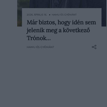
2026. ÁPRILIS 16. ● HAMU ÉS GYÉMÁNT
Már biztos, hogy idén sem
Az egész internetet lázba hozta a
jelenik meg a következő
találgatás George R. R. Martin régóta
várt regényéről, miután április első
Trónok…
napjaiban futótűzként kezdett
HAMU ÉS GYÉMÁNT
terjedni egy állítólagos szivárgás
arról, hogy A tél szelei még 2026-ban
megjelenhet. A reménykedés
azonban ezúttal is rövid életű volt:
Martin amerikai…