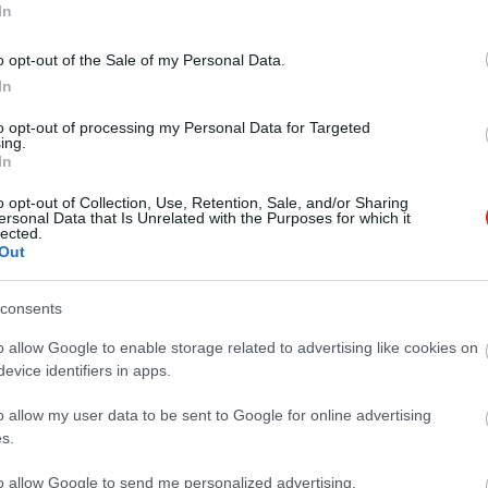
In
o opt-out of the Sale of my Personal Data.
In
to opt-out of processing my Personal Data for Targeted
2025. AUGUSZTUS 31. ● BÓDY KOLOS
ing.
5 filmklasszikus, amit
In
Bűncselekmények elkövetésére
megjelenése után egyből
buzdítás, sokkoló brutalitás,
o opt-out of Collection, Use, Retention, Sale, and/or Sharing
ersonal Data that Is Unrelated with the Purposes for which it
túlfűtött szexualitás vagy
betiltottak
lected.
Out
világvallások megsértése. Többek
BÓDY KOLOS
közt ezek azok az okok, amelyek
már számos mozgókép elé
consents
gördítettek akadályt
o allow Google to enable storage related to advertising like cookies on
bemutatásukkor. Az értékes
evice identifiers in apps.
alkotások azonban mindig utat
törnek maguknak, így bár az alábbi
o allow my user data to be sent to Google for online advertising
filmek…
s.
to allow Google to send me personalized advertising.