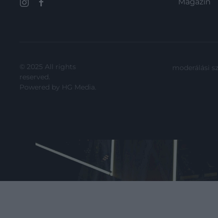
Magazin
állatok.
© 2025 All rights
moderálási s
reserved.
Powered by
HG Media
.