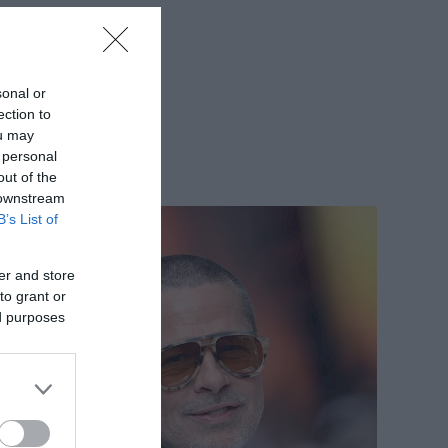
sonal or
ection to
ou may
 personal
out of the
 downstream
B’s List of
er and store
to grant or
ed purposes