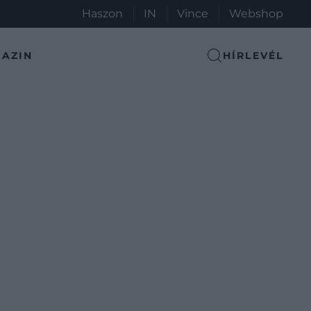
Haszon
IN
Vince
Webshop
AZIN
HÍRLEVÉL