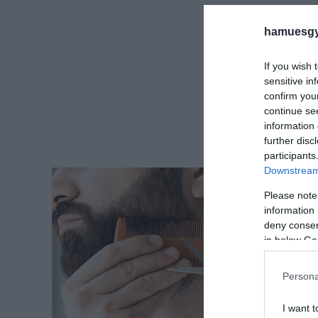
hamuesgy
If you wish 
sensitive in
confirm you
continue se
information 
further disc
participants
Downstream 
Please note
information 
deny consent
in below Go
Persona
I want t