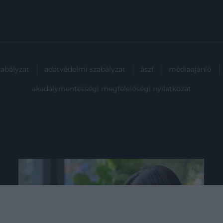
zabályzat
adatvédelmi szabályzat
ászf
médiaajánló
akadálymentességi megfelelőségi nyilatkozat