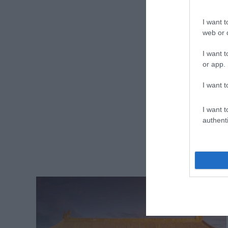
I want t
web or d
I want t
or app.
I want t
I want t
authenti