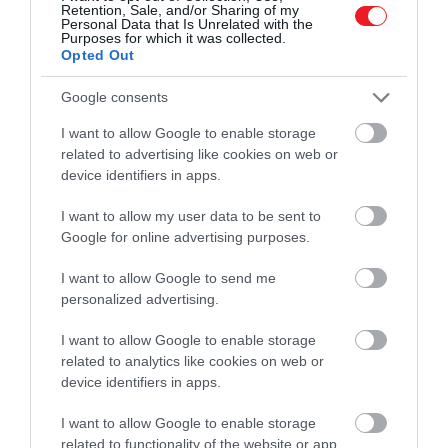
bemutatott. A késlekedés körüli feszültségről a
Retention, Sale, and/or Sharing of my
Personal Data that Is Unrelated with the
2025-ös New York Comic Conon is beszélt: akkor
Purposes for which it was collected.
Opted Out
úgy fogalmazott,
régóta gondjai vannak a
határidőkkel, és egyáltalán nem teszi boldoggá,
Google consents
ha szerződéseket sért vagy kicsúszik a vállalt
ütemezésből.
I want to allow Google to enable storage
related to advertising like cookies on web or
device identifiers in apps.
I want to allow my user data to be sent to
Ez is érdekelhet!
Google for online advertising purposes.
Megérkezett a legújabb Trónok harca-
sorozat előzetese – ezt tudjuk eddig a
I want to allow Google to send me
sztoriról
personalized advertising.
I want to allow Google to enable storage
A mostani cáfolat tehát legfeljebb annyit tisztázott,
related to analytics like cookies on web or
hogy a nemrég felkapott 2026-os dátum nem
device identifiers in apps.
valódi, azt csak áprilisi tréfának szánták néhányan. A
I want to allow Google to enable storage
nagy kérdés ettől még változatlan maradt: mikor
related to functionality of the website or app.