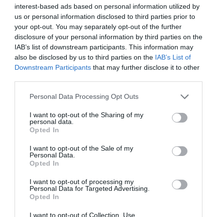
interest-based ads based on personal information utilized by
us or personal information disclosed to third parties prior to
your opt-out. You may separately opt-out of the further
disclosure of your personal information by third parties on the
IAB’s list of downstream participants. This information may
also be disclosed by us to third parties on the
IAB’s List of
Downstream Participants
that may further disclose it to other
third parties.
Please note that this website/app uses one or more Google
Personal Data Processing Opt Outs
services and may gather and store information including but
not limited to your visit or usage behaviour. You may click to
I want to opt-out of the Sharing of my
personal data.
grant or deny consent to Google and its third-party tags to
Opted In
use your data for below specified purposes in below Google
Illusztráció
consent section.
I want to opt-out of the Sale of my
Fotó:
Radu Bercan / Shutterstock.com
Personal Data.
Opted In
Az író ugyanakkor továbbra is ragaszkodik ahhoz,
I want to opt-out of processing my
hogy ő maga fejezze be a történetet
, és azt is
Personal Data for Targeted Advertising.
Opted In
érzékeltette, hogy az ő elképzelése sötétebb lett
volna annál, amit a televíziós változat végül
I want to opt-out of Collection, Use,