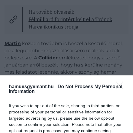
Ha tovább olvasnál:
Félmilliárd forintért kelt el a Trónok
Harca ikonikus trónja
Martin
közben továbbra is beszél a készülő műről,
de a legutóbbi megszólalásai sem utalnak közeli
befejezésre. A
Collider
emlékeztet, hogy a szerző
januárban arról beszélt, hogy ha sikerülne néhány
más feladatot letennie, akkor viszonylag hamar
befejezhetné a regényt. Emellett azonban azt is
elismerte, hogy bár mindenki számára világos, hogy
hamuesgyemant.hu -
Do Not Process My Personal
Information
ez az első számú prioritás, nem mindig van olyan
lelkiállapotban, hogy ezen dolgozzon.
If you wish to opt-out of the sale, sharing to third parties, or
processing of your personal or sensitive information for
targeted advertising by us, please use the below opt-out
section to confirm your selection. Please note that after your
opt-out request is processed you may continue seeing