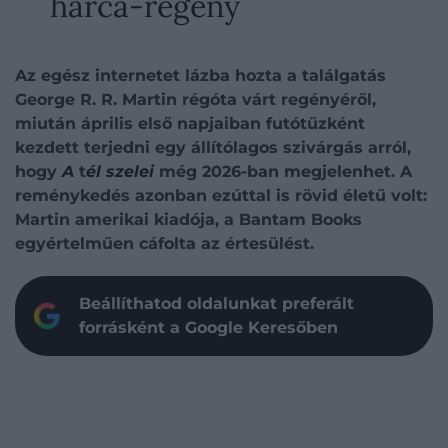
harca-regény
Az egész internetet lázba hozta a találgatás
George R. R. Martin régóta várt regényéről,
miután április első napjaiban futótűzként
kezdett terjedni egy állítólagos szivárgás arról,
hogy
A
t
él szelei
még 2026-ban megjelenhet. A
reménykedés azonban ezúttal is rövid életű volt:
Martin amerikai kiadója, a Bantam Books
egyértelműen cáfolta az értesülést.
Beállíthatod oldalunkat preferált
forrásként a Google Keresőben