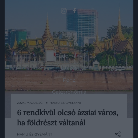
ROVATOK
Kultúra
Tudomány
Utazás
Pénz
Gasztronómia
2024. MÁJUS 20. ● HAMU ÉS GYÉMÁNT
Magazin
6 rendkívül olcsó ázsiai város,
Az ezerarcú Ázsia, ahol bármit is keresünk,
ha földrészt váltanál
a kontinens valamelyik szegletében
HG MEDIA
biztosan rálelünk: akár a nagyvárosi,
HAMU ÉS GYÉMÁNT
Magazin-előfizetés