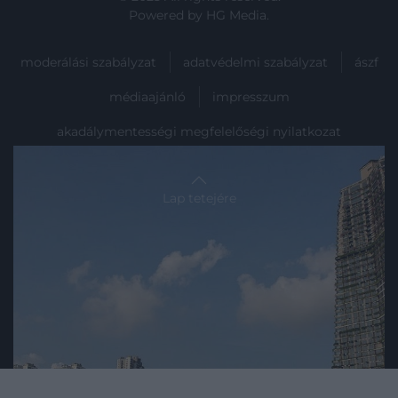
Powered by
HG Media
.
moderálási szabályzat
adatvédelmi szabályzat
ászf
médiaajánló
impresszum
akadálymentességi megfelelőségi nyilatkozat
Lap tetejére