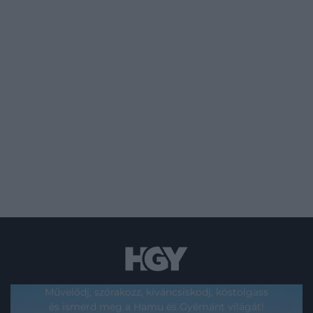
Művelődj, szórakozz, kíváncsiskodj, kóstolgass
és ismerd meg a Hamu és Gyémánt világát!