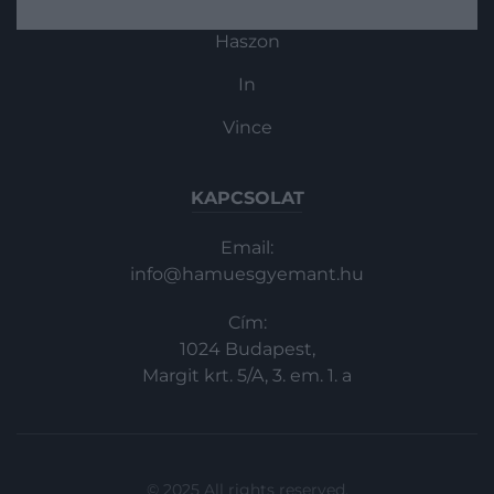
tengerparti vagy az egyszerűbb vidéki
életmódot kedveljük, itt megtaláljuk a
Haszon
számunkra legideálisabb helyet.
Cikkünkben bemutatjuk a földrész 6
In
legolcsóbb nagyvárosát, amelyeket…
Vince
KAPCSOLAT
Email:
info@hamuesgyemant.hu
Cím:
1024 Budapest,
Margit krt. 5/A, 3. em. 1. a
© 2025 All rights reserved.