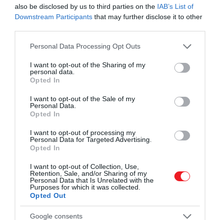
also be disclosed by us to third parties on the
IAB’s List of
Downstream Participants
that may further disclose it to other
third parties.
Please note that this website/app uses one or more Google
Personal Data Processing Opt Outs
services and may gather and store information including but
2025. MÁRCIUS 14. ● HAMU ÉS GYÉMÁNT
not limited to your visit or usage behaviour. You may click to
I want to opt-out of the Sharing of my
Új életet kaphat Kína brutális
personal data.
grant or deny consent to Google and its third-party tags to
Bár Kína területén is számos elhagyatott
Opted In
use your data for below specified purposes in below Google
mennyiségű pénzből épült…
várost találunk, a félresikerült projektek
consent section.
I want to opt-out of the Sale of my
közül kiemelkedik a Malajzia és Szingapúr
Personal Data.
HAMU ÉS GYÉMÁNT
Opted In
határán fekvő Forest City nevű
komplexum. A 100 milliárd dollárból épült
I want to opt-out of processing my
városnegyed hosszú évek óta üresen áll,
Personal Data for Targeted Advertising.
Opted In
azonban lehet, hogy a közösségi média és
a popkultúra…
I want to opt-out of Collection, Use,
Retention, Sale, and/or Sharing of my
Personal Data that Is Unrelated with the
Purposes for which it was collected.
Opted Out
Google consents